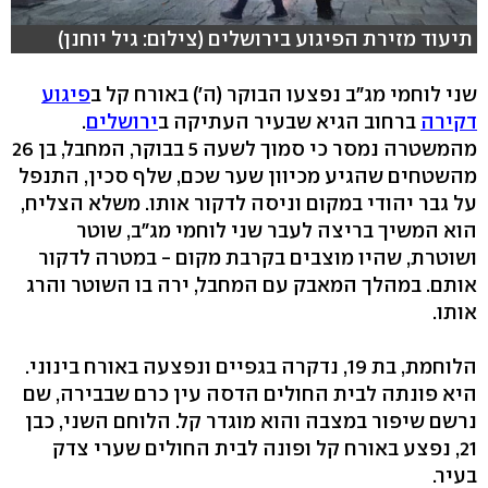
תיעוד מזירת הפיגוע בירושלים (צילום: גיל יוחנן)
שני לוחמי מג"ב נפצעו הבוקר (ה') באורח קל ב
פיגוע
דקירה
ברחוב הגיא שבעיר העתיקה ב
ירושלים
.
מהמשטרה נמסר כי סמוך לשעה 5 בבוקר, המחבל, בן 26
מהשטחים שהגיע מכיוון שער שכם, שלף סכין, התנפל
על גבר יהודי במקום וניסה לדקור אותו. משלא הצליח,
הוא המשיך בריצה לעבר שני לוחמי מג"ב, שוטר
ושוטרת, שהיו מוצבים בקרבת מקום - במטרה לדקור
אותם. במהלך המאבק עם המחבל, ירה בו השוטר והרג
אותו.
הלוחמת, בת 19, נדקרה בגפיים ונפצעה באורח בינוני.
היא פונתה לבית החולים הדסה עין כרם שבבירה, שם
נרשם שיפור במצבה והוא מוגדר קל. הלוחם השני, כבן
21, נפצע באורח קל ופונה לבית החולים שערי צדק
בעיר.