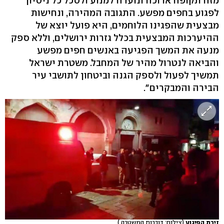
מזה תקופה ארוכה ונועדה למנוע ולסכל כל ניסיון
לפגוע בחפים מפשע. התגובה המהירה, ונחישות
מבצעית שהפגינו הלוחמים, היא פועל יוצא של
ההיערכות המבצעית בכלל גזרות ירושלים, וללא ספק
מנעה את המשך הפגיעה באנשים חפים מפשע
והביאה לנטרול מהיר של המחבל. משטרת ישראל
תמשיך לפעול ולספק הגנה וביטחון לתושבי עיר
הבירה והמבקרים".
זירת הפיגוע
(צילום: דוברות המשטרה )