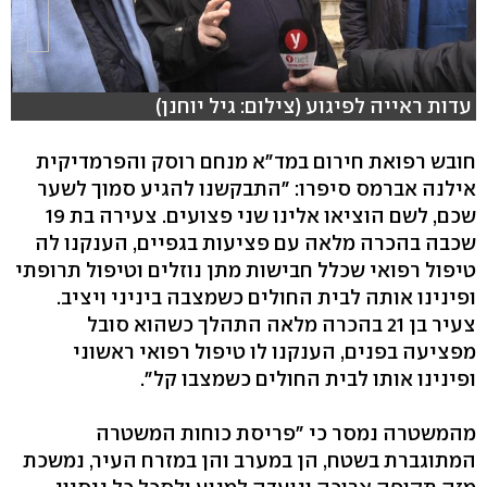
עדות ראייה לפיגוע (צילום: גיל יוחנן)
חובש רפואת חירום במד"א מנחם רוסק והפרמדיקית
אילנה אברמס סיפרו: "התבקשנו להגיע סמוך לשער
שכם, לשם הוציאו אלינו שני פצועים. צעירה בת 19
שכבה בהכרה מלאה עם פציעות בגפיים, הענקנו לה
טיפול רפואי שכלל חבישות מתן נוזלים וטיפול תרופתי
ופינינו אותה לבית החולים כשמצבה ביניני ויציב.
צעיר בן 21 בהכרה מלאה התהלך כשהוא סובל
מפציעה בפנים, הענקנו לו טיפול רפואי ראשוני
ופינינו אותו לבית החולים כשמצבו קל".
מהמשטרה נמסר כי "פריסת כוחות המשטרה
המתוגברת בשטח, הן במערב והן במזרח העיר, נמשכת