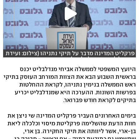
פרקליט המדינה מדבר על תיקי נתניהו (צילום: ועידת
ישראל לעסקים של גלובס)
היועץ המשפטי לממשלה אביחי מנדלבליט יכנס
בראשית השבוע הבא את הצוות המורחב העוסק בתיקי
ראש הממשלה בנימין נתניהו, לקראת ההחלטות
בפרשות השונות. ההערכה היא שמנדלבליט יכריע
בתיקים לקראת חודש פברואר.
בימים האחרונים העביר פרקליט המדינה שי ניצן את
חוות הדעת שהשלימה פרקליטת מיסוי וכלכלה ליאת
בן-ארי, אשר ליוותה את תיקי החקירה. בן ארי,
שתשמש גם כתובעת בתיק - אם וכאשר - סבורה כי