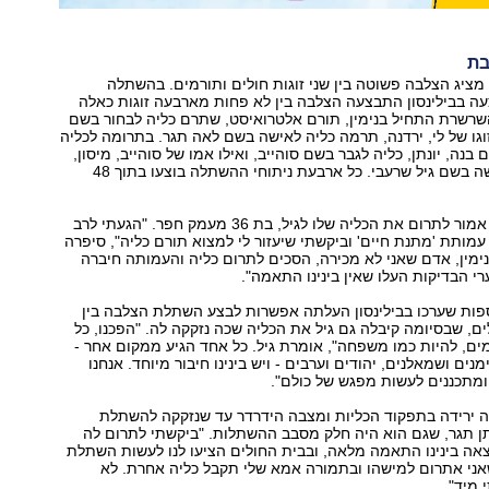
בת
יג הצלבה פשוטה בין שני זוגות חולים ותורמים. בהשתלה
ה בבילינסון התבצעה הצלבה בין לא פחות מארבעה זוגות כאלה
השרשרת התחיל בנימין, תורם אלטרואיסט, שתרם כליה לבחור בשם
וגו של לי, ירדנה, תרמה כליה לאישה בשם לאה תגר. בתרומה לכליה
נה, יונתן, כליה לגבר בשם סוהייב, ואילו אמו של סוהייב, מיסון,
תרמה כליה לאישה בשם גיל שרעבי. כל ארבעת ניתוחי ההשתלה בוצעו בתוך 48
בנימין בכלל היה אמור לתרום את הכליה שלו לגיל, בת 36 מעמק חפר. "הגעתי לרב
 עמותת 'מתנת חיים' וביקשתי שיעזור לי למצוא תורם כליה", סיפרה
נימין, אדם שאני לא מכירה, הסכים לתרום כליה והעמותה חיברה
רי הבדיקות העלו שאין בינינו התאמה".
ספות שערכו בבילינסון העלתה אפשרות לבצע השתלת הצלבה בין
ים, שבסיומה קיבלה גם גיל את הכליה שכה נזקקה לה. "הפכנו, כל
ם, להיות כמו משפחה", אומרת גיל. כל אחד הגיע ממקום אחר -
ימנים ושמאלנים, יהודים וערבים - ויש בינינו חיבור מיוחד. אנחנו
ומתכננים לעשות מפגש של כולם".
ה ירידה בתפקוד הכליות ומצבה הידרדר עד שנזקקה להשתלת
תן תגר, שגם הוא היה חלק מסבב ההשתלות. "ביקשתי לתרום לה
אה בינינו התאמה מלאה, ובבית החולים הציעו לנו לעשות השתלת
אני אתרום למישהו ובתמורה אמא שלי תקבל כליה אחרת. לא
מיד".