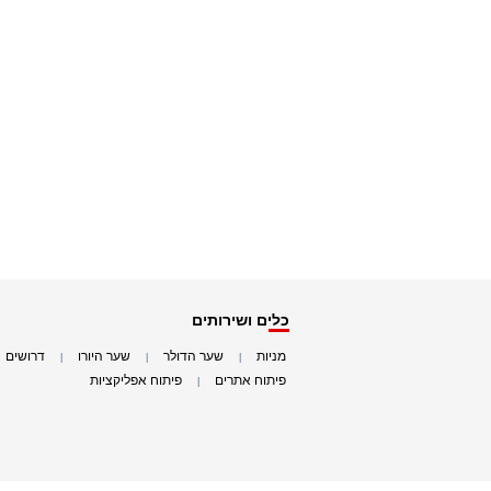
כלים ושירותים
מניות
שער הדולר
שער היורו
דרושים
|
|
|
|
פיתוח אתרים
פיתוח אפליקציות
|
|