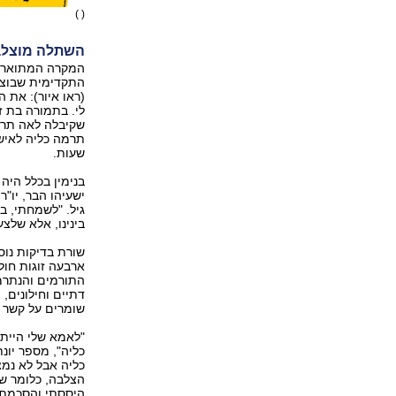
( )
השתלה מוצל
המקרה המתואר מצ
התקדימית שבוצע
(ראו איור): את 
לי. בתמורה בת ז
שקיבלה לאה תרם ב
שעות.
ישעיהו הבר, יו"ר
גיל. "לשמחתי, ב
בינינו, אלא שלצע
שורת בדיקות נו
ארבעה זוגות חול
התורמים והנתרמי
דתיים וחילונים, 
שומרים על קשר 
"לאמא שלי היית
כליה", מספר יונ
כליה אבל לא נמצ
הצלבה, כלומר ש
היססתי והסכמתי 