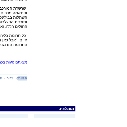
"שרשרת המורכבת 
והתאמה מרבית בי
השתלות בבילינסו
ותוכנית ההצלבות
החולים הללו, ואנ
"כל תרומת כליה
חיים, "אבל כאן 
התרומה הזו מרג
מצאתם טעות בכתב
תגיות:
כליה
הש
מומלצים