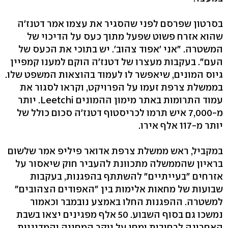
בסרטון שפרסם לפני שהסגיר את עצמו אמר דטנז'ה
שהוא אזרח פשוט שפעל מתוך כעס על הדיכוי של
המשטרה. "אני 'אפוד צהוב'. יש בתוכי את הכעס של
העם". בעקבות מעצרו של דטנז'ה הוקם למענו קמפיין
גיוס המונים, שיאפשר לו לעמוד בהוצאות המשפט שלו.
בממשלת צרפת זעמו על הפרויקט, וקראו לסגור את
עמוד התרומות באתר מימון ההמונים Leetchi. יותר
מ-7,000 איש תרמו לכריסטוף דטנז'ה סכום כולל של
יותר מ-117 אלף אירו.
במקביל, ראש ממשלת צרפת אדואר פיליפ אמר שלשום
בראיון שהממשלה מתכוונת להעביר חוק שיאסור על
אזרחים "בעייתיים" להשתתף בהפגנות, בעקבות
שבועות של מחאות אלימות בין "האפודים הצהובים"
למשטרה. ההפגנות החלו באמצע נובמבר וכאמור
נמשכו גם בסוף השבוע. 50 אלף מפגינים יצאו בשבת
האחרונה לרחובות ומחו על יוקר המחייה והמדיניות