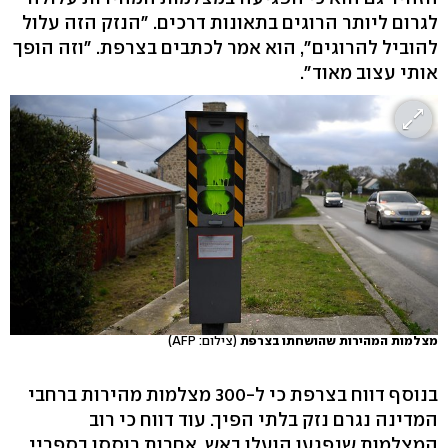
לגרום ליותר הרוגים בתאונות דרכים. "הנזק הזה עלול
להוביל להרוגים", הוא אמר לכתבים בצרפת. "וזה הופך
אותי עצוב מאוד".
מצלמות המהירות שהושחתו בצרפת
(צילום: AFP)
בנוסף דווח בצרפת כי ל-300 מצלמות מהירות ברחבי
המדינה נגרם נזק בלתי הפיך. עוד דווח כי רוב
המצלמות שנפגעו הועלו באש, אחרות רוססו בספריי