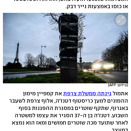
או כוסו באמצעות נייר דבק.
(צילום: AFP)
אתמול
גינתה ממשלת צרפת
את קמפיין מימון
ההמונים למען כריסטוף דטנז'ה, אלוף צרפת לשעבר
באגרוף, שתקף שוטרים במסגרת ההפגנות בסוף
השבוע. דטנז'ה בן ה-37 הסגיר את עצמו למשטרה
לאחר שתועד מכה שוטרים חמושים ומאז הוא נמצא
במעצר.