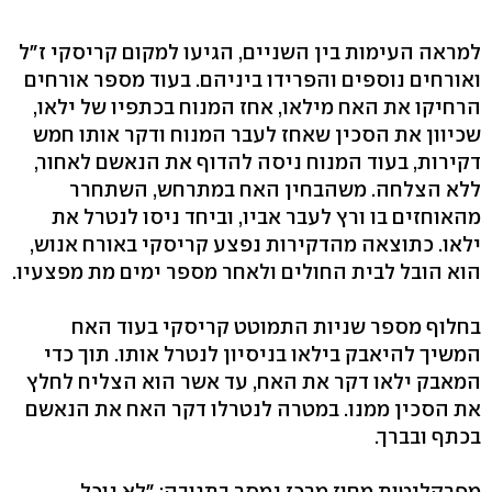
למראה העימות בין השניים, הגיעו למקום קריסקי ז"ל
ואורחים נוספים והפרידו ביניהם. בעוד מספר אורחים
הרחיקו את האח מילאו, אחז המנוח בכתפיו של ילאו,
שכיוון את הסכין שאחז לעבר המנוח ודקר אותו חמש
דקירות, בעוד המנוח ניסה להדוף את הנאשם לאחור,
ללא הצלחה. משהבחין האח במתרחש, השתחרר
מהאוחזים בו ורץ לעבר אביו, וביחד ניסו לנטרל את
ילאו. כתוצאה מהדקירות נפצע קריסקי באורח אנוש,
הוא הובל לבית החולים ולאחר מספר ימים מת מפצעיו.
בחלוף מספר שניות התמוטט קריסקי בעוד האח
המשיך להיאבק בילאו בניסיון לנטרל אותו. תוך כדי
המאבק ילאו דקר את האח, עד אשר הוא הצליח לחלץ
את הסכין ממנו. במטרה לנטרלו דקר האח את הנאשם
בכתף ובברך.
מפרקליטות מחוז מרכז נמסר בתגובה: "לא נוכל