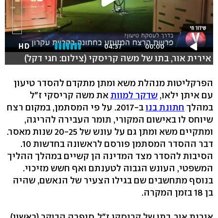
HD
04:37
00:00
אירית אור, בתו של משה קריסקי (צילום: חגי דקל)
הפרקליטות מנהלת משא ומתן מתקדם להסדר טיעון
עם איתן ילאו,
שדקר למוות
את משה קריסקי ז"ל
במהלך
חתונת בנו
ב-2017. על פי המסתמן, במקום רצח
שיוחס לו באישום המקורי, תומר העבירה להריגה,
ומתקיים משא ומתן גם על עונש של 20-25 שנות מאסר.
דבר ההסדר המסתמן פורסם לראשונה בחדשות 10.
הסיבות להסדר מצד המדינה הן קשיים במהלך ההליך
המשפטי, העונש הגבוה לטענתם ואף חשש מזיכוי.
בנוסף מתחשבים שם בגילו הצעיר של הנאשם, שהיה
בן 18 בזמן המקרה.
אירית אור, בתו של קריסקי ז"ל, סיפרה הבוקר (ראשון)