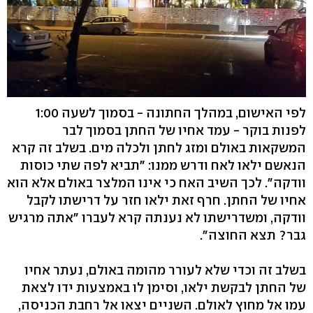
לפי האישום, במהלך החתונה - בסמוך לשעה 1:00
לפנות בוקר - עמד אחיו של החתן בסמוך לבר
המשקאות באולם ומזג לחתן ולכלה מים. בשלב זה קרא
הנאשם ילאו לאח ודרש ממנו: "תביא לפה שתי כוסות
וודקה". לכך השיב האח כי אינו המלצר באולם אלא הוא
אחיו של החתן. חרף זאת ילאו חזר על דרישתו לקבל
וודקה, ומשדרישתו לא נענתה קרא לעברו "אתה מרגיש
גבר? תצא החוצה".
בשלב זה וכדי שלא לעורר מהומה באולם, נעתר אחיו
של החתן לבקשת ילאו, וסימן לו באמצעות ידו לצאת
עמו אל מחוץ לאולם. השניים יצאו אל רחבת הכניסה,