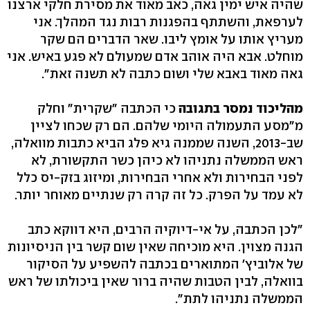
שהיה איש ימין גאה, כאב מאוד את מסירת חלקי ארצנו
לערפאת, והשתתף בהפגנות רבות נגד המהלך. אני
מעריץ אותו על אומץ ליבו. שאר הדברים הם שקר
מוחלט. אבא היה אוהב אדם שמעולם לא פגע באיש. אני
גאה מאוד באבא שלי ושום כתבה לא תשנה זאת".
מהליכוד נמסר בתגובה
כי הכתבה "שקרית" וחלק
מ"מסע התעמולה היומי שלהם. הם רק שכחו לציין
שב-2013, השנה שממנה גיא פלג הביא כתבות מוואלה,
ראש הממשלה נתניהו לא כיהן כשר התקשורת, לא
לפני הבחירות ולא אחרי הבחירות, ומיזוג בזק-יס כלל
לא עמד על הפרק. כל זה קרה רק שנתיים מאוחר יותר.
"לכן הכתבה, על אי-דיוקיה הרבים, היא דווקא כתב
הגנה מצוין. היא מוכיחה שאין שום קשר בין הניסיונות
של אלוביץ׳ המתוארים בכתבה להשפיע על הסיקור
בוואלה, לבין הטבות שהיה ברור שאין ביכולתו של ראש
הממשלה נתניהו לתת".