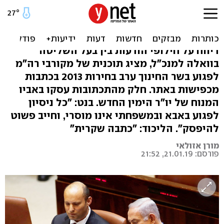
בנט על "תוכנית לחיסולו דרך
אביו": "לא מוסרי"
דיווח על חילופי הודעות בין בעל השליטה
בוואלה למנכ"ל, מציג תוכנית של מקורבי רה"מ
לפגוע בשר החינוך ערב בחירות 2013 בכתבות
מכפישות באתר. חלק מהתכתובות עסקו באביו
המנוח של יו"ר הימין החדש. בנט: "כל ניסיון
לפגוע באבא ובמשפחתי אינו מוסרי, וחייב פשוט
להיפסק". הליכוד: "כתבה שקרית"
מורן אזולאי
פורסם: 21.01.19, 21:52