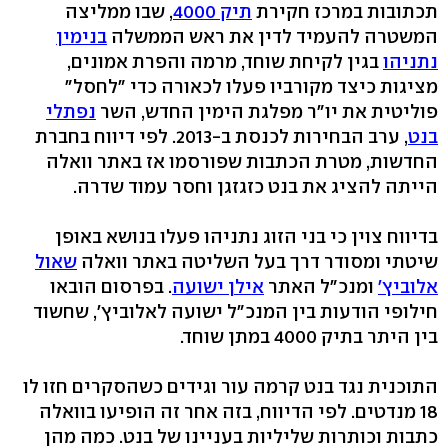
תכתובות במרכז חקירת
תיק 4000
, שבו ממליצה
המשטרה להעמיד לדין את ראש הממשלה
בנימין
נתניהו
בגין לקיחת שוחד, מרמה והפרת אמונים,
מציגות כיצד מקורביו פעלו לכאורה כדי "לחסל"
פוליטית את יו"ר מפלגת הימין החדש, השר
נפתלי
בנט
, ערב הבחירות לכנסת ב-2013. לפי דיווח בחברת
החדשות, מטרת הכתבות שפורסמו אז באתר וואלה
הייתה להציג את בנט כזגזגן וחסר עמוד שדרה.
בדיווח צוין כי בני הזוג נתניהו פעלו בנושא באופן
שיטתי ומסודר דרך בעל השליטה באתר וואלה
שאול
אלוביץ'
ומנכ"ל האתר
אילן ישועה
. בפרסום הובאו
חילופי הודעות בין המנכ"ל ישועה לאלוביץ', שחשוד
בין היתר בתיק 4000 במתן שוחד.
התוכנית נגד בנט קרמה עור וגידים כשהסקרים חזו לו
18 מנדטים. לפי הדיווח, בזה אחר זה הופיעו בוואלה
כתבות וכותרות שליליות בעניינו של בנט. כמה מהן