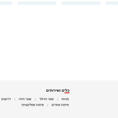
כלים ושירותים
מניות
שער הדולר
שער היורו
דרושים
|
|
|
|
פיתוח אתרים
פיתוח אפליקציות
|
|