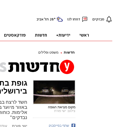
חדשות
משפט ופלילים
בירושלי
חשד לרצח בבי
באזור מיוער ב
מקום מציאת הגופה
צילום: ישי פורת
אלימות. כוחות
נבדקים"
שתף בפייסבוק
ישי פורת
עודכן: 08.02.19