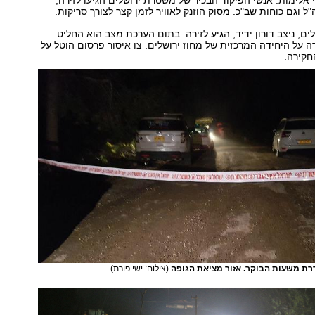
 אלימות. אנשי הפיקוד הבכיר של משטרת ירושלים הגיעו לזירה,
ל וגם כוחות שב"כ. מסוק הוזנק לאוויר לזמן קצר לצורך סריקות.
ים, ניצב דורון ידיד, הגיע לזירה. בתום הערכת מצב הוא החליט
 על היחידה המרכזית של מחוז ירושלים. צו איסור פרסום הוטל על
חקירה.
רת משעות הבוקר. אזור מציאת הגופה
(צילום: ישי פורת)