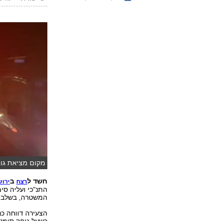
מקום מציאת גופת
חשד ל
ב
רצח
ירוש
התנ"כי ועליה סי
המשטרה, בשלב זה 
הצעירה דווחה כ