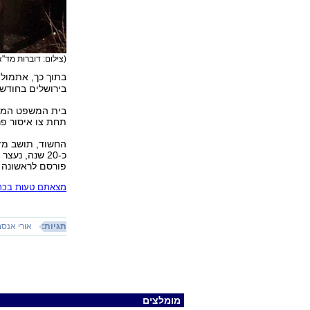
(צילום: דוברות מד"א
בתוך כך, אתמול
בירושלים בחודש
בית המשפט המחו
תחת צו איסור פר
החשוד, תושב מזר
כ-20 שנה, נעצר יומיים לאחר מציאת גופות בני הזוג.
פורסם לראשונה 07.02.19, 20:36
מצאתם טעות בכתב
תגיות:
אורי אנסב
מומלצים