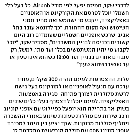
לדברי שקד, המיזם יפעל לפי מודל Airbnb. כל בעל כלי
חשמלי יוכל לפרסם את הקורקינט או האופניים
באפליקציה, ייקבע מי ישתמש ואת מחיר וזמני
השימוש ואף מקום ההחזרה. "כך לדוגמא עובד בתל
אביב, שרכש אופניים חשמליים שעומדים רוב היום
קשורים בכניסה לבניין המשרדים", מסביר שקד, "יוכל
לקבוע מי יהיו המשתמשים בכלי ועד מתי. למשל, רק
עובדים אחרים בבניין ועד 18:00 כשהוא אינו טעון או
עד 19:00 כשהוא טעון".
עלות ההצטרפות למיזם תהיה 300 שקלים, מחיר
ערכה עם מנעול לאופניים או לקורקינט בעל גישה
לרשת סלולרית לצורך פתיחה-סגירה באמצעות
האפליקציה. למיזם יוכלו להצטרף בעלי כלים שונים
בשוק, אך בתחילה הוא יופעל כפיילוט עם אופני קונינג
ורכב שירות עם סוללות טעונות שינוע באזורי ההשכרה
ויחליף סוללות מרוקנות. שקד יציע בין היתר למכירה
אופני קונינג 008 עם סוללה קוריאנית מתקדמת 12