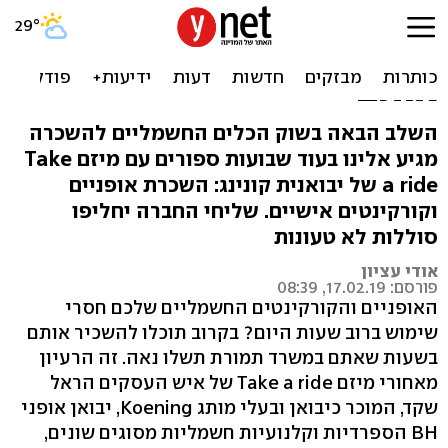
יש לכם אופניים או קורקינט
חשמלי? בקרוב תוכלו להשכיר
אותם
השלב הבאה בשוק הכלים החשמליים להשכרה
מגיע אלינו בעוד שבועות ספורים עם מיזם Take
a ride של יבואנית קונינג: השכרת אופניים
וקורקינטים אישיים. שליחי החברה יחליפו
סוללות לא טעונות
אודי עציון
פורסם: 17.02.19, 08:39
האופניים והקורקינטים החשמליים שלכם חסרי
שימוש ברוב שעות היום? בקרוב תוכלו להשכיר אותם
בשעות שאתם במשרד תמורת תשלו נאה. זה הרעיון
מאחורי מיזם Take a ride של איש העסקים הראל
שקד, המוכר כיבואן ובעלי מותג Koening, יבואן אופני
BH הספרדיות וקלנועיות חשמליות מסוגים שונים,