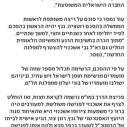
החברה הישראלית המשוסעת".
עוד נמסר כי סוכם על ריצה משותפת לראשות
הממשלה בהסכם רוטציה. גנץ יהיה הראשון בהסכם.
לפיד יחליפו לאחר כשנתיים וחצי, למשך שנתיים.
"מתוך הכרה בחשיבות הרגע והמשימה הלאומית
החליט גם רא"ל גבי אשכנזי להצטרף למפלגה
החדשה", נמסר.
על פי ההסכם, הרשימה תכלול מספר שווה של
מועמדים מרשימת חוסן לישראל ויש עתיד, וביניהם
ישולבו מועמדיו של בוגי יעלון ממפלגת תל"ם.
פריצת הדרך במו"מ נרשמה לקראת חצות, ואז הוחלט
לצרף את אשכנזי לפגישה משולשת. למעורבים היה
ברור כי משמעות צירופו אשכנזי היא שהאיחוד סגור.
היועץ האסטרטגי של גנץ, רונן צור, הגיע אישית לביתו
של הרמטכ"ל לשעבר בכפר סבא ולקח אותו לפגישה