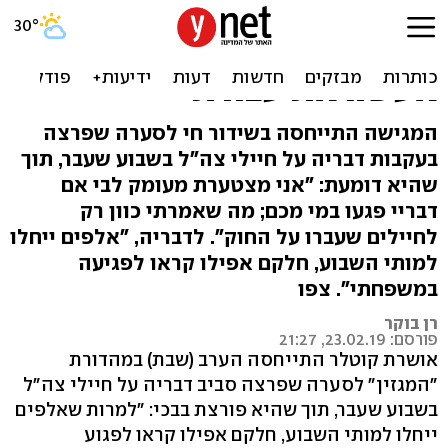
אושרת קוטלר פרצה בבכי:
"מפחדת שיפגעו בי, אך
אעשה את עבודתי"
המגישה התייחסה בשידור חי לסערה שפרצה
בעקבות דבריה על חיילי צה"ל בשבוע שעבר, תוך
שהיא דומעת: "אני מצטערת מעומק לבי אם
דבריי פגעו במי מכם; מה שאמרתי כוון רק
לחיילים שעברו על החוק". לדבריה, "אלפים ייחלו
למותי השבוע, חלקם אפילו קראו לפגיעה
במשפחתי". צפו
רן בוקר
פורסם: 23.02.19, 21:27
אושרת קוטלר התייחסה הערב (שבת) במהדורת
"המגזין" לסערה שפרצה סביב דבריה על חיילי צה"ל
בשבוע שעבר, תוך שהיא פורצת בבכי: "למרות שאלפים
ייחלו למותי השבוע, חלקם אפילו קראו לפגוע