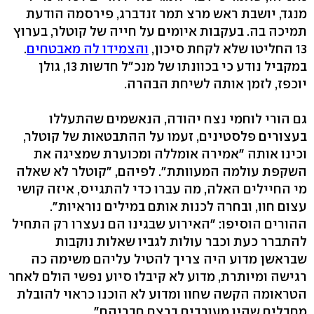
מנגד, יושבת ראש מרצ תמר זנדברג, פירסמה הודעת
תמיכה בה. בעקבות איומים על חייה של קוטלר, בערוץ
13 החליטו שלא לקחת סיכון,
והצמידו לה מאבטחים
.
במקביל נודע כי בכוונתו של מנכ"ל חדשות 13, גולן
יוכפז, לזמן אותה לשיחת הבהרה.
גם הורי לוחמי נצח יהודה, הנאשמים שהתעללו
בעצורים פלסטינים, זעמו על ההתבטאות של קוטלר,
וכינו אותה "אמירה אומללה ומכוערת שמציגה את
השקפת עולמה המעוותת". לפיהם, "קוטלר לא שאלה
מי החיילים האלה, מה עברו כדי להתגייס, איזה קושי
עצום חוו, ובחרה לכנות אותם במילים נוראיות".
ההורים הוסיפו: "האירוע שבגינו הם נעצרו רק התחיל
להתברר כעת וכבר עולות לגביו שאלות נוקבות
שבראשן מדוע היה צריך להטיל עליהם משימה כה
רגישה ומיותרת, מדוע לא קיבלו סיוע נפשי הולם לאחר
הטראומה הקשה שחוו ומדוע לא הוכנו כראוי להובלת
מחבלים שהיו מעורבים ברצח חבריהם".