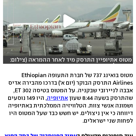
מטוס אתיופיין התרסק מיד לאחר ההמראה (צילום:
רויטרס)
מטוס בואינג 737 של חברת התעופה Ethiopian
Airlines התרסק הבוקר (יום א') בדרכו מהבירה אדיס
אבבה לניירובי שבקניה. על המטוס בטיסה ET 302,
שהתרסק בשעה 8:44 שעון
אתיופיה
, היו 149 נוסעים
ושמונה אנשי צוות. הטלוויזיה הממלכתית באתיופיה
דיווחה כי אין ניצולים. יש חשש כבד שעל המטוס היו
לפחות שני ישראלים.
עוד סיפורים מהעולם ב
עמוד הפייסבוק של דסק החוץ