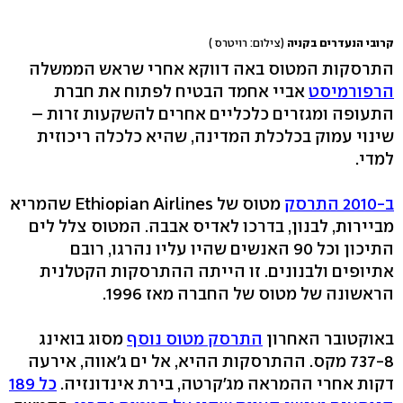
קרובי הנעדרים בקניה
(צילום: רויטרס )
התרסקות המטוס באה דווקא אחרי שראש הממשלה
הרפורמיסט
אביי אחמד הבטיח לפתוח את חברת
התעופה ומגזרים כלכליים אחרים להשקעות זרות –
שינוי עמוק בכלכלת המדינה, שהיא כלכלה ריכוזית
למדי.
ב-2010 התרסק
מטוס של Ethiopian Airlines שהמריא
מביירות, לבנון, בדרכו לאדיס אבבה. המטוס צלל לים
התיכון וכל 90 האנשים שהיו עליו נהרגו, רובם
אתיופים ולבנונים. זו הייתה ההתרסקות הקטלנית
הראשונה של מטוס של החברה מאז 1996.
באוקטובר האחרון
התרסק מטוס נוסף
מסוג בואינג
737-8 מקס. ההתרסקות ההיא, אל ים ג'אווה, אירעה
דקות אחרי ההמראה מג'קרטה, בירת אינדונזיה.
כל 189