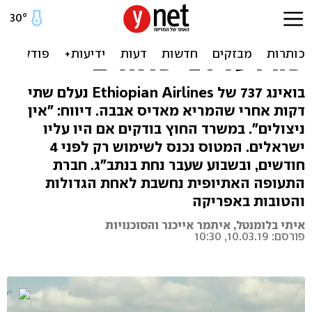
מטוס אתיופי עם 157 איש
התרסק בדרך לקניה, חשש
שהיו עליו 2 ישראלים
בואינג 737 של Ethiopian Airlines נעלם שתי
דקות אחרי שהמריא מאדיס אבבה. דיווח: "אין
ניצולים". במשרד החוץ בודקים אם היו עליו
ישראלים. המטוס נכנס לשימוש רק לפני 4
חודשים, ובשבוע שעבר נחת בנתב"ג. חברת
התעופה האתיופית נחשבת לאחת הגדולות
והטובות באפריקה
איתי בלומנטל, איתמר אייכנר והסוכנויות
פורסם: 10.03.19, 10:30