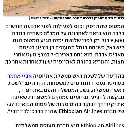
כבאית של אתיופיין בדרכה לזירת ההתרסקות
(צילום: רויטרס )
המטוס שהתרסק נכנס לפעילות לפני ארבעה חודשים
בלבד. הוא נראה לאחרונה על המכ"ם כשהיה בגובה
8,600 רגל. רק לפני שלושה ימים הגיע המטוס הזה
לישראל, כשנחת בנמל התעופה בן גוריון בטיסה
מאדיס אבבה. הוא נחת בארץ ב-7 במרץ מעט אחרי
חצות, והמריא בחזרה לאתיופיה שעות אחדות אחר כך.
בהודעה של לשכת ראש ממשלת אתיופיה
אביי אחמד
בטוויטר נמסרו תנחומים למשפחות ההרוגים: "לשכת
ראש הממשלה, בשם הממשלה והעם באתיופיה,
מבקשת להביע תנחומים עמוקים למשפחות שאיבדו
את יקיריהן הבוקר בהתרסקות של מטוס הבואינג 737
של חברת Ethiopian Airlines שהיה בדרכו לניירובי".
Ethiopian Airlines היא חברת תעופה ממשלתית,