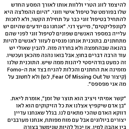
להיצמד לזוג הטרי וללוות אותו לאורך המסע החדש
שלו בפורמט של טיפול אישי וזוגי. "היום ההמלצה היא
להתחיל בטיפול זוגי כבר על תחילת הקשר, ולא לחכות
לקונפליקטים", מייעץ דני. "אנחנו גם יודעים שהיום יש
עלייה במספר האנשים שפונים לטיפול זוגי לפני שהם
מתחתנים. בתוכנית אנחנו מנסים לעזור לאנשים להיות
בהנאה שבהחמצה ולא בחרדה מזה. להבין שאולי יש
עוד הרבה דברים בחוץ, אבל בואו נהנה מהכאן ועכשיו.
זה כמעט בודהיסטי ליהנות ממה שיש. התוכנית שלנו
מזמינה את החתנים והכלות להניח בצד את ה-Fomo
(קיצור של Fear Of Missing Out, ל.ש) ולא לחשוב על
מה אני מפספס".
"קשר אמיתי ויציב הוא תוצר של זמן", אומרת ליאת.
"בן אדם שיקפיץ אצלנו את כל הזיקוקים הוא לאו
דווקא האדם שהכי מתאים לנו. בגלל שאנחנו עדיין
יצורים ביולוגים אבל עם מוח מפותח, אנחנו מערבבים
בין אהבה למין. אז יכול להיות שנימשך בצורה