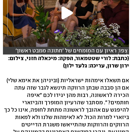
צפו: ראיון עם המומחים של 'חתונה ממבט ראשון'
(צילום: ירון שרון)
(כתבת: לורי שטטמאור, הפקה: מיכאלה חזני, צילום:
ירון שרון, עריכה: גלעד ילון)
אם תשאלו אימהות ישראליות (וביניהן את אימא שלי)
אם הן סבבה שבתן הרווקה תינשא לגבר שזה עתה
הכירה לראשונה, רבות מהן יגידו לכם "איפה
חותמים?". מסתבר שהרעיון המופרך והביזארי
להיפגש עם אהובך לראשונה מתחת לחופה, אינו כל כך
ביזארי למרות הכול. לא לאימהות שלנו ולא למאות
הרווקים והרווקות שהתייאשו משגרת הדייטים
המייגעת, ונהרו בחודשים האחרונים בהמוניהם על