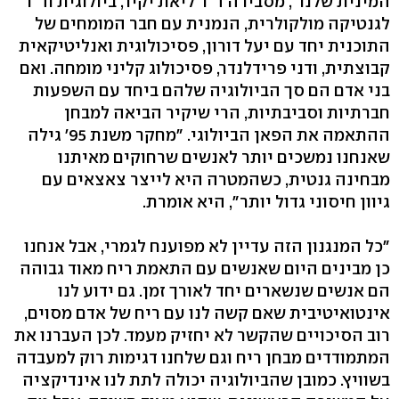
המינית שלנו", מסבירה ד"ר ליאת יקיר, ביולוגית וד"ר
לגנטיקה מולקולרית, הנמנית עם חבר המומחים של
התוכנית יחד עם יעל דורון, פסיכולוגית ואנליטיקאית
קבוצתית, ודני פרידלנדר, פסיכולוג קליני מומחה. ואם
בני אדם הם סך הביולוגיה שלהם ביחד עם השפעות
חברתיות וסביבתיות, הרי שיקיר הביאה למבחן
ההתאמה את הפאן הביולוגי. "מחקר משנת 95' גילה
שאנחנו נמשכים יותר לאנשים שרחוקים מאיתנו
מבחינה גנטית, כשהמטרה היא לייצר צאצאים עם
גיוון חיסוני גדול יותר", היא אומרת.
"כל המנגנון הזה עדיין לא מפוענח לגמרי, אבל אנחנו
כן מבינים היום שאנשים עם התאמת ריח מאוד גבוהה
הם אנשים שנשארים יחד לאורך זמן. גם ידוע לנו
אינטואיטיבית שאם קשה לנו עם ריח של אדם מסוים,
רוב הסיכויים שהקשר לא יחזיק מעמד. לכן העברנו את
המתמודדים מבחן ריח וגם שלחנו דגימות רוק למעבדה
בשוויץ. כמובן שהביולוגיה יכולה לתת לנו אינדיקציה