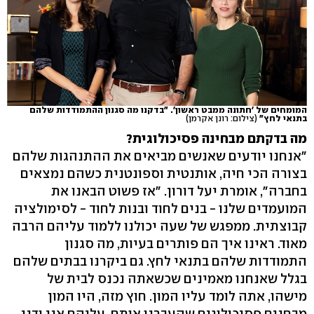
המומחים של 'חתונה ממבט ראשון'. "בדקנו מה סגנון ההתמודדות שלהם
בתנאי לחץ"
(צילום: רונן אקרמן)
מה בדקתם מבחינה פסיכולוגית?
"אנחנו יודעים שאנשים מביאים את ההתנהגות שלהם
בצורה הכי חיה, אותנטית וספונטנית כשהם נמצאים
בחברה", אומרת יעל דורון. "אז פשוט הבאנו את
המועמדים שלנו - בנים לחוד ובנות לחוד - לסימולציה
קבוצתית. ממפגש של שעה יכולנו ללמוד עליהם הרבה
מאוד. ראינו איך הם פותרים בעיות, מה סגנון
התמודדות שלהם בתנאי לחץ. גם ביקרנו בבתים שלהם
בגלל שאנחנו מאמינים שכשאתה נכנס לבית של
מישהו, אתה לומד עליו המון. חוץ מזה, היו המון
מבחנים פסיכולוגים שהעברנו אותם, עליהם אני ודני