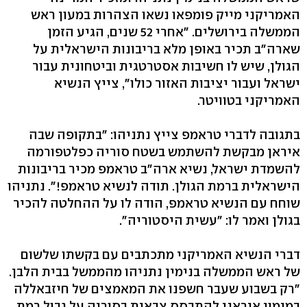
האמריקני מייק פומפאו נשאו הצהרות במעון ראש
הממשלה בירושלים. "אחרי 52 שנים, הגיע הזמן
שארה"ב תכיר באופן מלא בריבונות הישראלית על
הגולן, שיש לו חשיבות אסטרטגית וביטחונית עבור
ישראל ועבור יציבות האזור כולו", צייץ הנשיא
האמריקני בטוויטר.
בתגובה לדברי טראמפ צייץ נתניהו: "בתקופה שבה
איראן מבקשת להשתמש בשטח סוריה כפלטפורמה
להשמדת ישראל, נשיא ארה"ב טראמפ מכיר בריבונות
הישראלית ברמת הגולן. תודה לנשיא טראמפ!". נתניהו
שוחח עם הנשיא טראמפ, הודה לו על ההחלטה להכיר
בגולן ואמר לו: "עשית היסטוריה".
דברי הנשיא האמריקני מתכתבים עם בקשתו שלשום
של ראש הממשלה בנימין נתניהו מהממשל בבית הלבן.
"רק בשבוע שעבר חשפנו את המאמצים של חיזבאללה
במימון איראני להתבסס צבאית בסוריה על גבול רמת