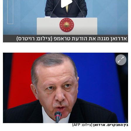
אדרואן מגנה את הודעת טראמפ (צילום: רויטרס)
בין המבקרים. ארדואן
(צילום: AFP)