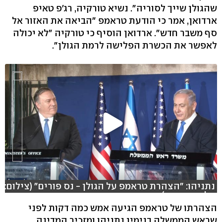
שהגולן שייך לסוריה". נשיא טורקיה, רג'פ טאיפ
ארדואן, אמר כי הודעת טראמפ "הביאה את האזור אל
סף משבר חדש". ארדואן הוסיף כי טורקיה "לא יכולה
לאפשר את הכשרת הפלישה לרמת הגולן".
נתניהו: "הצהרת טראמפ על הגולן - נס פורים" (צילום:
אלכס גמבורג)
הצהרתו של טראמפ הגיעה אמש כמה דקות לפני
שראש הממשלה בנימין נתניהו ומזכיר המדינה