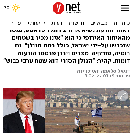
אירופה, מצרים וירדן נגד
טראמפ: הגולן - שטח כבוש
לאחר הודעת נשיא ארה"ב דונלד טראמפ, נמסר
מהאיחוד האירופי כי הוא "אינו מכיר בשטחים
שנכבשו על-ידי ישראל, כולל רמת הגולן". גם
רוסיה, טורקיה, מצרים וירדן פרסמו הודעות
דומות. קהיר: "הגולן הסורי הוא שטח ערבי כבוש"
דניאל סלאמה והסוכנויות
פורסם: 22.03.19, 13:02