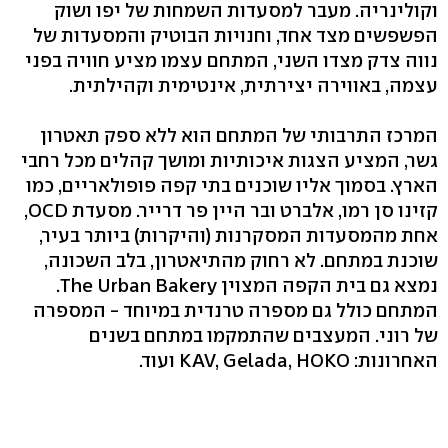
וקולינריה. מעבר למסעדות השמחות של יפו ושוק
הפשפשים מצד אחד, וחנויות הבוטיק והמסעדות של
נווה צדק מצדו השני, המתחם עצמו מציע חוויה בפני
עצמה, באווירה יצירתית, אינטימית וקהילתית.
המרכז התרבותי של המתחם הוא ללא ספק תאטרון
גשר, המציע הצגות איכותיות ומושך קהלים מכל רחבי
הארץ. בסמוך אליו שוכנים בתי קפה פופולאריים, כמו
קזינו סן רמו, אלברט ובר היין פר דרייר. מסעדת OCD,
אחת מהמסעדות המסקרנות (והיקרות) ביותר בעיר,
שוכנת במתחם. לא רחוק מהתיאטרון, בלב השכונה,
נמצא גם בית הקפה המצוין The Urban Bakery.
המתחם כולל גם מספרה טרנדית במיוחד - המספרה
של רוני. המעצבים שהתמקמו במתחם בשנים
האחרונות: KAV, Gelada, HOKO ועוד.