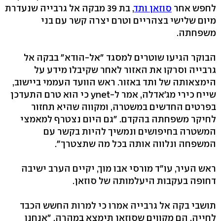
לחפש אחר
סוזאן ותד
, בת 39 מבקה אל גרבייה שנעדרת
מיום שלישי בצהריים וטרם יצרה קשר עם בני
משפחתה.
הבוקר הגיעו שוטרים למסגד "אל-הודא" בבקה אל
גרבייה וסרקו את האזור לאחר שקיבלו מידע על
הימצאותה של ותד באזור. ראש הוועד העממי ביישוב,
שייח כירי מג'אדלה, אמר ל-ynet כי הוא טרם התעדכן
בפרטים החדשים במשטרה, ומקווה שהיא תחזור
לחיקר משפחתה בהקדם. "גם היום נצטרף למאמצי
המשטרה בחיפושים ונמשיך להיות בקשר עם
המשפחה ונלווה אותה בכל מה שתצטרך".
ראש העיר, עו"ד מורסי אבו מוך, יקיים הערב ישיבה
דחופה בעקבות היעלמותה של סוזאן.
תושבי בקה אל גרבייה אמרו כי למרות החשש הכבד
לחייה, הם מקווים שסוזאן תימצא במהרה. "אנחנו