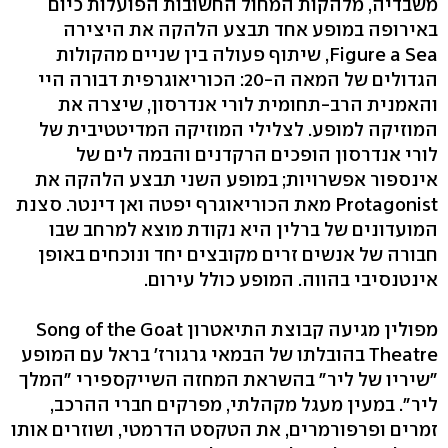
משבדיה, מלהקות המחול החשובות הפועלות כיום
באירופה במופע אחד תבצע הלהקה את היצירה
Figure a Sea, שיתוף פעולה בין שניים מהקולות
הגדולים של המאה ה-20: הכוריאוגרפית דבורה היי
והאמנית הרב-תחומית לורי אנדרסון, שיצרה את
המוזיקה למופע. לצלילי המוזיקה המדיטטיבית של
לורי אנדרסון הופכים הרקדנים והבמה לים של
אינספור אפשרויות; במופע השני תבצע הלהקה את
Protagonist מאת הכוריאוגרף יפטה ואן דינטר. סצנת
המועדונים של ברלין היא נקודת מוצא למרחב שבו
חבורה של אנשים זרים מקובצים יחד ונוכחים באופן
אינטנסיבי בהווה. המופע כולל עירום.
מפולין מגיעה קבוצת התיאטרון Song of the Goat
Theatre בהובלתו של הבמאי גרגורז' בראל עם המופע
"שיריו של ליר" בהשראת המחזה השייקספירי "המלך
ליר". במעין מעגל מקהלתי, מפרקים חברי ההרכב,
זמרים ופרפורמרים, את הטקסט הדרמטי, ושוזרים אותו