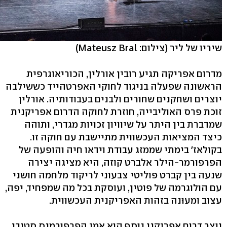
שיריו של ליר
(צילום: Mateusz Bral)
מדרום אפריקה תגיע רובין אורלין, הכוריאוגרפית
הראשונה שפעלה בניגוד לחוקי האפרטהייד כששילבה
יוצרים ושחקנים שחורים ולבנים בעבודותיה. אורלין
זוכת פרס האוליבייה, חוזרת לחוקה הדרום אפריקנית
שמדברת בין היתר על שיוויון זכויות מגדרי, ותוהה
כיצד המציאות העכשווית מתיישבת עם חוקה זו.
בקולאז' בימתי שממזג עבודת וידאו חיה והופעה של
הפרפורמר-הילר אלברט קוזה, היא מציגה יצירה
שנעה בין קברט פוליטי צבעוני לריקוד מלחמה חושני
עם הולוגרמה של פוטין, ועוסקת בכל מה שמפחיד, יפה,
עצוב ומעוּנה בזהות האפריקנית העכשווית.
יוצר דרום אפריקני נוסף הוא אמן הפרפורמנס סטיבן