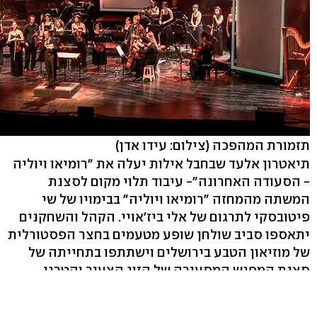
תזמורת המהפכה
(צילום: עידו אדן)
תיאטרון אלעד שבחבל אילות יעלה את "רומיאו ויוליה
- הסעודה האחרונה"- עיבוד תלוי מקום לסצנת
המשתה מהמחזה "רומיאו ויוליה" בבימויו של שי
פיטובסקי לתרגום של אלי ביז'אויי. הקהל והשחקנים
יתאספו סביב שולחן שופע מטעמים בחצר הפסטורלית
של מוזיאון הטבע בירושלים וישתתפו בתחייתה של
סצנת המפגש המסעירה של הזוג הצעיר והטרגי
הידוע ביותר בעולם; קבוצת זיק הוותיקה חוזרת
לפסטיבל עם מופע חדש שמבקש לעורר הרהור אל מול