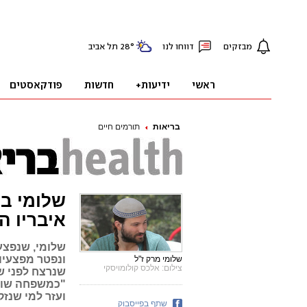
בריאות
תורמים חיים
איבריו ה
ונפטר מפצעיו 
שלומי מרק ז"ל
צילום: אלכס קולומויסקי
"כמשפחה שואב
ועזר למי שנזק
שתף בפייסבוק