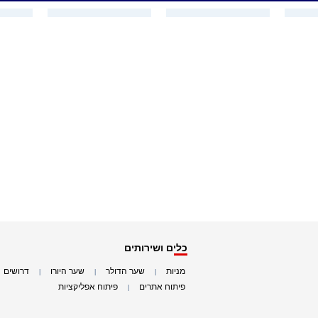
כלים ושירותים
מניות
שער הדולר
שער היורו
דרושים
|
|
|
|
פיתוח אתרים
פיתוח אפליקציות
|
|