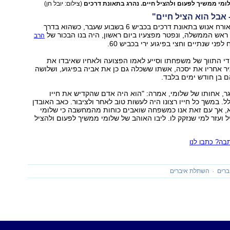
ומי ממשיך לפעום ולהציל חיים. נהרג בתאונת דרכים
(צילום: יובל חן)
אבל הוא הציל חיים"
שלומי, שנפצע באורח אנוש בתאונת דרכים בכביש 6 בשבוע שעבר, כשהוא בדרך
אש הממשלה, ונפטר מפצעיו ביום ראשון, היה בנו הבכור של
הרב
לפני שנתיים וחצי בפיגוע ירי בכביש 60.
י התווך של משפחתו וסייע לאמו הפצועה ולאחיו שאיבדו את
ר אחריו את יסכה, אשתו ששכלה גם כן את אביה בפיגוע, ושלושה
ם בן חודש ימים בלבד.
ר, אחותו של שלומי, אמרה: "הוא היה אדם שהקדיש את חייו
ל. במשך כל חייו רצונו היה לעשות טוב לאחר ולציבור. כאב האובדן
א, אך עם זאת אנו כמשפחה שואבים כוחות מהמחשבה כי שלומי
ל ועזר למי שנזקק לו. ליבו האוהב של שלומי ממשיך לפעום ולהציל
ה? כתבו לנו
ברים
השתלת איברים