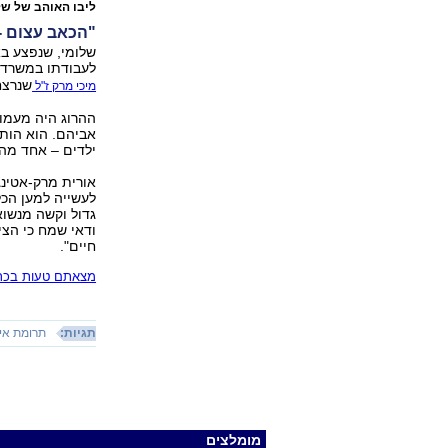
ליבו האוהב של של
"הכאב עצום - 
לעבודתו במשרד ר
שנרצח 
מיכי מרק ז"ל
ההרוג היה מעמוד
אביהם. הוא הותי
ילדים – אחד מה
אורית מרק-אטינג
לעשייה למען הכל
גדול וקשה מנשו
ודאי שמח כי הצי
חיים".
מצאתם טעות בכתב
תגיות:
תרומת אי
מומלצים