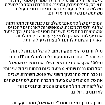
גייסה עד היום 69 מיליון דולר ממורגן סטנלי, ויולה
ונצ'רס, סיילספורס, וג'מיני. מהחברה נמסר כי למעלה
משלושה מיליון עובדים בארגונים ברחבי העולם
משתמשים בשירותיה מדי יום.
המוצרים של סאמאנג' משלבים טכנולוגיות מתקדמות
של AI ולמידת מכונה, שמאפשרות לארגונים להכניס
אוטומציה בתהליכי השירות הפנים-ארגוני, וכך לייעל
את פעילות הארגון ולסייע לעבודה בין מחלקות
הארגון השונות להתנהל בצורה יעילה יותר.
סולרווינדס היא ספקית מובילה של תוכנות לניהול
שירותי IT. החברה מספקת כלים למחלקות IT ביותר
מ-300 אלף ארגונים. היא תשלב את מוצרי סאמאנג'
בסל המוצרים שהיא מציעה כיום בתחום ניהול שירותי
IT כבר החל מהרבעון השני של 2019. השירות ישלים
את סל המוצרים שמציעה החברה היום, לסוגים שונים
של לקוחות, החל מעסקים קטנים ובינוניים ועד
לארגונים גדולים.
דורון גורדון, מייסד ומנכ"ל סאמאנג', מסר בעקבות