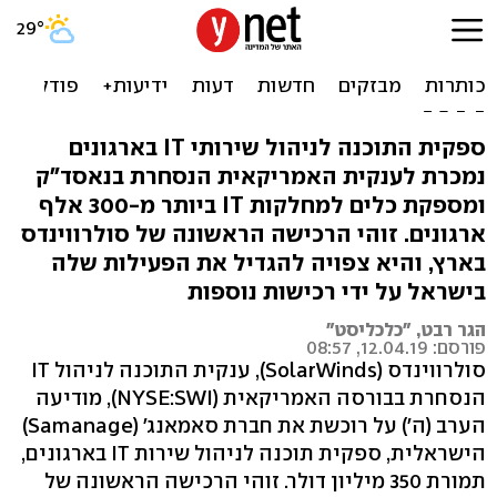
סאמאנג' הישראלית נמכרת
לסולרווינדס ב-350 מיליון
דולר
ספקית התוכנה לניהול שירותי IT בארגונים
נמכרת לענקית האמריקאית הנסחרת בנאסד"ק
ומספקת כלים למחלקות IT ביותר מ-300 אלף
ארגונים. זוהי הרכישה הראשונה של סולרווינדס
בארץ, והיא צפויה להגדיל את הפעילות שלה
בישראל על ידי רכישות נוספות
הגר רבט, "כלכליסט"
פורסם: 12.04.19, 08:57
סולרווינדס (SolarWinds), ענקית התוכנה לניהול IT
הנסחרת בבורסה האמריקאית (NYSE:SWI), מודיעה
הערב (ה׳) על רוכשת את חברת סאמאנג' (Samanage)
הישראלית, ספקית תוכנה לניהול שירות IT בארגונים,
תמורת 350 מיליון דולר. זוהי הרכישה הראשונה של