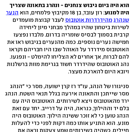
הוא היה ביום גיבוש צנחנים - ונהרג בתאונה שצריך
היה למנוע
: רון עובד, בן 18 מקיבוץ פלמחים, הוא
הנער
שנהרג
מהידרדרות אוטובוס
לעבר קבוצת מועמדים
לשירות ביטחון שהיו במהלך מבחני מיון ליחידה
קרבית בסמוך לבסיס שומריה בדרום. מלבדו נפצעו
חמישה נערים נוספים. כמה מהנערים בגיבוש ראו את
האוטובוס מידרדר על האוהל שבו היו חבריהם וקראו
להם לברוח, אך אחרים לא הצליחו להימלט - ונפגעו.
נהג האוטובוס שהידרדר חשוד בגרימת מוות ברשלנות
ויובא היום להארכת מעצר.
סניגורו של הנהג, עו"ד רז קרן ישועה, מסר כי "הנהג
מסר שייתכן והתאונה אירעה בגלל תנאי השטח. הנהג
ירד מהאוטובוס ויצא לשירותים. האוטובוס היה עם
בלם יד וההילוך, כנראה, היה על דרייב. יחד עם זאת
הנהג טוען כי לא זוכר ששינה הילוך. האוטובוס היה
מונע. הוא התניע אותו כמה דקות לפני כדי להעלות
חיילים. כשהיה בשירותים שמע צעקות וראה את