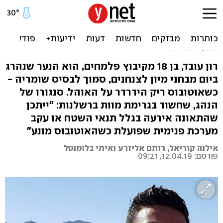
הנהג יצא לשירותים,
האוטובוס הידרדר - ורון נהרג
בגיבוש
רון עובד, בן 18 מקיבוץ פלמחים, הוא הנער שנהרג
ביום מבחני מיון לצנחנים, סמוך לבסיס שומריה -
כשאוטובוס ריק הידרדר על האוהל. סנגורו של
הנהג, שחשוד בגרימת מוות ברשלנות: "ייתכן
שהתאונה אירעה בגלל תנאי השטח או עקב
מערכת פנימית שפועלת כשהאוטובוס מונע"
אילנה קוריאל, רותם אליזרע ואיתי בלומנטל
פורסם: 12.04.19, 09:21