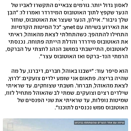
לאסון גדול יותר. גורמים צבאיים התקשרו לאביו של
הנער שקפץ לתוך האוטובוס המידרדר ואמרו לו: "הבן
שלך גיבור". אילון, הנער שעצר את האוטובוס, שחזר
את האירוע בשיחה עם ynet: "כל המיטות הקדמיות
התחילו להתהפך. כשהתחלתי לצאת מהאוהל, ראיתי
את האוטובוס מידרדר והדלת הייתה פתוחה. נכנסתי
לאוטובוס, התיישבתי במושב הנהג לחצתי על הברקס,
הרמתי הנד-ברקס ואז האוטובוס עצר".
הוא סיפר עוד: "ישבנו באוהל, חברים, דיברנו, על מה
שהיה בריצה. פתאום אני שומע ילדים צועקים: 'לרוץ,
לצאת מהאוהל, תברחו'. חשבתי שצוחקים. עד שראיתי
שילדים רצים וצועקים. שמתי לב שהאוהל מתחיל לזוז,
שמיטות נופלות, עד שראיתי את שני הפנסים של
האוטובוס ממש נכנסים לתוכנו".