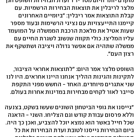
מוקדם יותר היום מסר יו"ר ועדת הבחירות השופט חנן
מלצר לריבלין את תוצאות הבחירות הרשמיות. עם
קבלת התוצאות אמר ריבלין: "ביומיים האחרונים
קיימנו התייעצויות עם נציגי הרשימות ובעוד מספר
שעות אטיל את מלאכת הרכבת הממשלה על המועמד
עליו המליצו. כולי תקווה שנשוב לשגרת החיים עם
ממשלה שתהיה אם אפשר גדולה ויציבה ושתשקף את
רצון העם".
השופט מלצר אמר היום: "לתוצאות אחראי הציבור,
לתקינות והגינות ההליך אנחנו היינו אחראים. היו לנו
שני אתגרים מיוחדים. האחד - החשש מפני התקפת
סייבר לאור לקחים מבחירות במדינות אחרות בעולם.
"גייסנו את גופי הביטחון השונים שעשו בשקט, בצנעה
וללא פרסום עבודת קודש וגם הצליחו. השני - הדאגה
שכל חייל באשר הוא נמצא יוכל להצביע, ואכן כך היה.
ביום הבחירות גייסנו לטובת ועדת הבחירות את כל