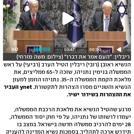
HD
03:47
00:00
ריבלין: "העם אמר את דברו" (צילום: משה מזרחי)
הנשיא ראובן (רובי) ריבלין הטיל הערב (רביעי) על ראש
הממשלה בנימין נתניהו, שזכה ל-65 ממליצים, את
מלאכת הקמת הממשלה ה-35. נתניהו הוזמן למעון
הנשיא והשניים מסרו הצהרות לתקשורת.
ynet העביר
את ההצהרות בשידור ישיר.
מרגע שהטיל הנשיא את מלאכת הרכבת הממשלה,
יעמדו לרשותו של נתניהו, על פי חוק יסוד הממשלה,
28 ימים להרכיב ממשלה חדשה בישראל. במצב בו
תידרש ארכה לתהליך, בסמכות נשיא המדינה להעניק