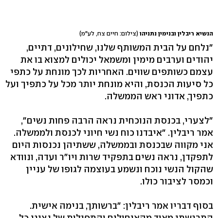
הנשיא ריבלין ובנימין נתניהו
(צילום: חיים צח, לע"מ)
"נלחם על הבית המשותף שלנו, שחילונים, דתיים,
יהודים וערבים מימין ומשמאל יכולים למצוא בו את
עצמם כשותפים שווים. האחריות לכך מונחת על כתפי
כל סיעות הכנסת, והיא מונחת יותר מכל על כתפיך ועל
כתפיך, אדוני ראש הממשלה.
"לצערי, בכנסת הנוכחית נראה הרבה פחות נשים",
אמר ריבלין. "איבדנו כוח נשי חיוני לכנסת ולממשלה.
אני מקווה שבכנסת ובממשלה, ששתיהן נכנסות היום
לתפקדן, נראה נשים בתפקיד שרות ויו"ר ועדה, ונוודא
שהקול הנשי נוכח ונשמע בעוצמה לגופו של עניין
וכמסר לציבור כולו.
בסוף דבריו אמר ריבלין: "ברשותך, בנימה אישית.
התרגשתי מאוד מהאיחולים והתפילות של נציגי כל