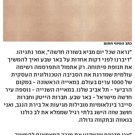
כתב המינוי חתום
"נראה שכל יום מביא בשורה חדשה", אמר נתניהו.
"דיברנו לפני דקות אחדות על באר שבע ואיך להמשיך
את תנופת פיתוחה. רק אתמול התפרסמה רשימה
עולמית שמדרגת את הסביבה הטכנולוגית העסקית
של 1000 ערים בעולם. במאייה הראשונה - במקום
הרביעי - תל אביב שלנו. במאייה השנייה - נוספה עיר
חדשה מישראל - באר שבע. חברות הייטק וחברות
סייבר בינלאומיות מובילות מגיעות אל בירת הנגב, ואני
חושב שזה הישג בלתי רגיל שממלא את לב כולנו
בגאווה ובתקווה גדולה.
"אני מבטיח שנשקיע את מירב המאמצים להמשיך