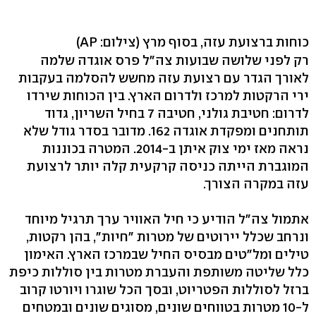
כוחות ברצועת עזה, בסוף מרץ
(צילום: AP)
רק לפני שלושה שבועות צה"ל פרס אוגדה שלמה
לאורך הגדר עם רצועת עזה מחשש להסלמה בעקבות
ירי הרקטות למרכז ולדרום הארץ. בין הכוחות שירדו
לדרום: חטיבת גולני, חטיבה 7 בחיל השריון, גדוד
תותחנים ומפקדת אוגדה 162. מדובר בסדר גודל שלא
נראה מאז ימי צוק איתן ב-2014. המטרה בכוננות
המוגברת הייתה כניסה קרקעית קלה יותר לרצועת
עזה במקרה הצורך.
אתמול צה"ל הודיע כי חיל האוויר ערך תרגיל מיוחד
ונרחב שכלל יירוטים של מטרות "חיות", בהן רקטות,
טילים ומל"טים מבסיס החיל שבמרכז הארץ. האימון
כלל שליטה משותפת והעברת מטרות בין סוללות כיפת
ברזל לסוללות הפטריוט, ובסך הכל שוגרו ויורטו קרוב
ל-10 מטרות בטווחים שונים, מסוגים שונים ובמטחים