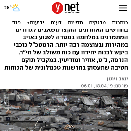
לתמרון קטלני: צה"ל מקים
יחידה משולבת
בחודשים האחרונים הוקצו משאבים לגדודים
המתמרנים במלחמה במטרה לפגוע באויב
במהירות ובעוצמה רבה יותר. הרמטכ"ל כוכבי
ביקש לבנות יחידה עם כוח משולב של חי"ר,
הנדסה, נ"ט, אוויר ומודיעין. במקביל תוקם
חטיבה שתעסוק בחדשנות טכנולוגית של הכוחות
יואב זיתון
פורסם: 18.04.19, 06:01