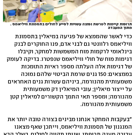
תרופות קיימות לטרשת נפוצה עשויות לסייע לחולים בתסמונת וויליאמס .
מתוך המעבדה
כדי לאשר שהממצא של פגיעה במיאלין בתסמונת
וויליאמס רלוונטי גם לבני אדם, פנו החוקרים לבנק
בינלאומי לרקמות מוח המשמשות למחקר, וקיבלו
דגימות מוח של חולי וויליאמס שנפטרו. בדיקה לעומק
של דגימות אלה העלתה מספר ראיות התומכות
בממצאים: 150 גנים שרמת הביטוי שלהם נמוכה
משמעותית מהנורמה, ביניהם עשרות גנים האחראים
על ייצור מיאלין; עובי המיאלין דק משמעותית
מהנורמה; ומספר תאי התמך הקשורים למיאלין קטן
משמעותית מהנורמה.
"בעקבות המחקר אנחנו מבינים בצורה טובה יותר את
המנגנון של תסמונת וויליאמס, וייתכן שאף מצאנו
עבורה מענה תרופתי, שנותן תקווה לחולים. בשלב הבא