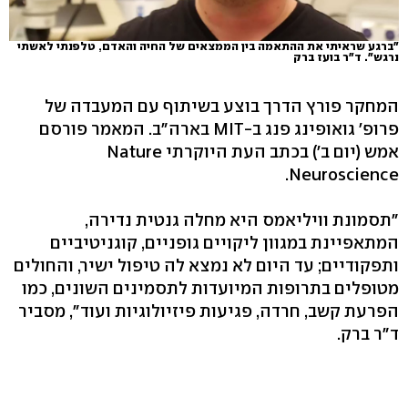
"ברגע שראיתי את ההתאמה בין הממצאים של החיה והאדם, טלפנתי לאשתי
נרגש". ד"ר בועז ברק
המחקר פורץ הדרך בוצע בשיתוף עם המעבדה של
פרופ' גואופינג פנג ב-MIT בארה"ב. המאמר פורסם
אמש (יום ב') בכתב העת היוקרתי Nature
Neuroscience.
"תסמונת וויליאמס היא מחלה גנטית נדירה,
המתאפיינת במגוון ליקויים גופניים, קוגניטיביים
ותפקודיים; עד היום לא נמצא לה טיפול ישיר, והחולים
מטופלים בתרופות המיועדות לתסמינים השונים, כמו
הפרעת קשב, חרדה, פגיעות פיזיולוגיות ועוד", מסביר
ד"ר ברק.