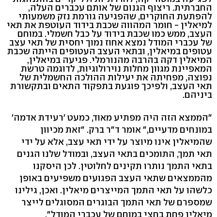
החברתית. ריצוף הגנום של אותם עכברים העלה,
להפתעת החוקרים, שהפגיעה גורמת נזק משמעותי
למיאלין - חומר המהווה שכבת בידוד העוטפת את תאי
העצב, ממש כמו שכבת בידוד על כבל חשמלי. במוחם
של עכברי המודל נמצא אחוז נמוך יחסית של תאי עצב
עטופים במיאלין, ובתאי העצב העטופים הייתה שכבת
המיאלין דקה בהרבה מהנורמלי. פגיעה במיאלין,
המאפיינת מגוון מחלות נוירולוגיות, לדוגמה טרשת
נפוצה, מפחיתה את יעילות ההולכה החשמלית של
תאי העצב, ולפיכך פוגעת בתפקוד התאים ובתקשורת
ביניהם.
"הממצא הזה היה מפתיע מאוד, כמעט 'רעידת אדמה'
במונחים מדעיים," אומר ד"ר ברק. "זאת מכיוון
שהמיאלין אינו מיוצר על ידי תאי עצב, אלא על ידי
תאי תמך, התומכים בתאי העצב, ובמודל שלנו הגנים
בתאי התמך נותרו תקינים לחלוטין. לכן היסקנו
מהממצאים שתאי העצב הפגועים משפיעים באופן
כלשהו על תאי התמך המייצרים מיאלין. ואכן, גילינו
שמספרם של תאי התמך הבוגרים המסוגלים לייצר
מיאלין פחת בחצי במוחם של עכברי המודל".