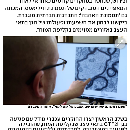
GTF2I, שנחשד במחקרים קודמים כאחראי לאחד
המאפיינים המובהקים של תסמונת וויליאמס, המכונה
גם 'תסמונת האהבה': התנהגות חברתית מוגברת.
ביקשנו לבחון את השפעתו ופעולתו של הגן בתאי
העצב באזורים מסוימים בקליפת המוח".
"פעם ראשונה שמישהו שם אצבע על מה לקוי". מתוך המעבדה
בשלב הראשון יצרו החוקרים עכברי מודל עם פגיעה
בגן GTF2I בתאי עצב שבקליפת המוח, שהובילה
לפגיעה במוטוריקה, לחרדתיות ולליקויים בהתנהגות