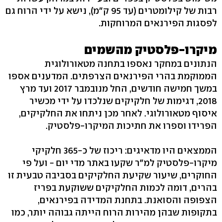
רבות של קילומטרים (עד 95 ק"מ), נישא על ידי הרוח גם
לפסגות הפירנאים המרוחקות.
מיקרו-פלסטיק מהשמים
הנתונים במחקר נאספו בתחנה מטאורולוגית
הממוקמת בהרי הפירנאים הצרפתים. המדענים אספו
במשך חמישה חודשים, החל מנובמבר 2017 ועד מרץ
2018, דגימות של חלקיקים שנלכדו על ידי מכשיר
איסוף מטאורולוגי. לאחר מכן ניתחו את החלקיקים,
הפרידו וספרו את חתיכות המיקרו-פלסטיק.
הממצאים היו מדאיגים: ריכוז של כ-365 חלקיקי
מיקרו-פלסטיק למ"ר שקעו באתר מדי יום - ועל פי
החוקרים, שיעור שקיעת החלקיקים בסביבה טבעית זו
בהרים, דומה לכמות החלקיקים ששוקעת בפריז
הצפופה והסואנת. בתחנת המדידה בפירנאים,
בתקופות שבהן מהירות הרוח הייתה גבוהה יותר, כמו