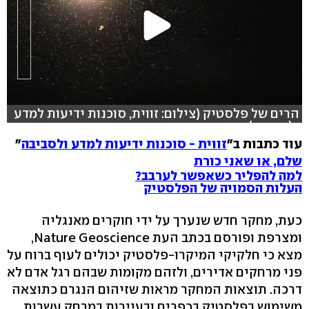
הרים של פלסטיק (צילום: זווית, סוכנות ידיעות למדע
ולסביבה)
עוד כתבות ב"
זווית - סוכנות ידיעות למדע ולסביבה
"
שלם, או שאני כורת
למה להפליר כשאפשר לערבב?
העלות הסמויה של הפלסטיק
כעת, מחקר חדש שנערך על ידי חוקרים מאנגליה
ומצרפת ופורסם בכתב העת Nature Geoscience,
מצא כי חלקיקי המיקרו-פלסטיק יכולים לעוף ברוח על
פני מרחקים אדירים, ולזהם מקומות שבהם רגל אדם לא
דרכה. תוצאות המחקר מראות שזיהום הנגרם כתוצאה
משימוש בפלסטיק בכפרים ובעיירות במרחק עשרות