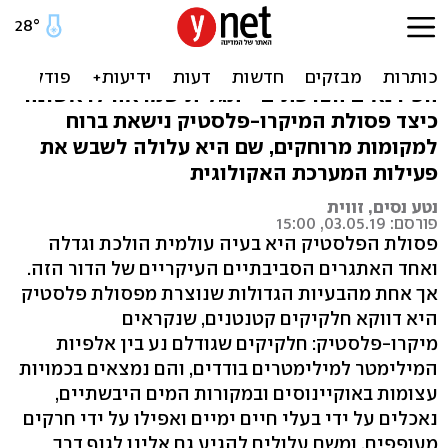
הרים של פלסטיק
חתיכות פלסטיק זעירות נמצאו על פסגות
הפירנאים הצרפתים - תגלית שמראה לראשונה
כיצד פסולת המיקרו-פלסטיק נישאת ברוח
למקומות מרוחקים, שם היא עלולה לשבש את
פעילות המערכת האקולוגית
נטע נסים, זווית
פורסם: 03.05.19, 15:00
פסולת הפלסטיק היא בעיה עולמית הולכת וגדלה
ואחד האתגרים הסביבתיים העיקריים של הדור הזה.
אך אחת מהבעיות הגדולות שנוצרת מפסולת פלסטיק
היא דווקא חלקיקים קטנטנים, שנקראים
מיקרו-פלסטיק: חלקיקים שגודלם נע בין אלפיות
המילימטר למילימטרים בודדים, והם נמצאים בכמויות
עצומות באוקיינוסים ובמקורות המים היבשתיים,
נאכלים על ידי בעלי חיים ימיים ואפילו על ידי חרקים
מעופפים, ומשם עלולים להגיע גם אלינו לגוף דרך