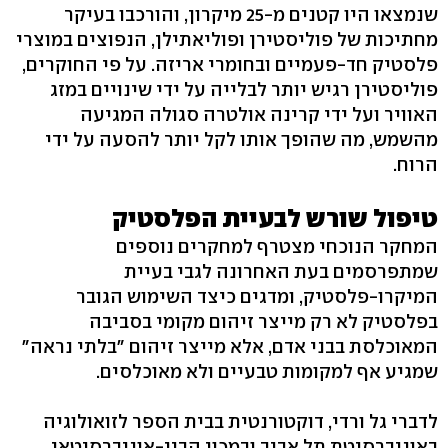
שנמצאו היו קטנים מ-25 מיקרון, והורכבו בעיקר
מחתיכות של פוליסטירן ופוליאתילן, הנפוצים במוצרי
פלסטיק חד-פעמיים ובחומרי אריזה. על פי החוקרים,
פוליסטירן רגיש יותר לבלייה על ידי שינויים במזג
האוויר ועל ידי קרינה אולטרה סגולה המגיעה
מהשמש, מה שהופך אותו לקל יותר להסעה על ידי
הרוח.
טיפול שורש לבעיית הפלסטיק
המחקר הנוכחי מצטרף למחקרים נוספים
שמתפרסמים בעת האחרונה לגבי בעיית
המיקרו-פלסטיק, ומדגים כיצד השימוש הגובר
בפלסטיק לא רק מייצר זיהום מקומי בסביבה
המאוכלסת בבני אדם, אלא מייצר זיהום "בלתי נראה"
שמגיע אף למקומות טבעיים ולא מאוכלסים.
לדברי גל ורדי, דוקטורנטית בבית הספר לזואולוגיה
באוניברסיטת תל אביב ובמכון הבין-אוניברסיטאי