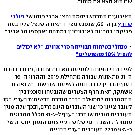
שם הוא מצא את מותו".
האירועים התרחשו יממה וחצי אחרי מותו של
פולדי
שוורץ
בן ה-66, שנפגע מציוד תאורה שנפל עליו בעת
פריקתו בהכנות לאירוויזיון במתחם "אקספו תל אביב".
מנהלי בטיחות הבנייה חסרי אונים: "לא יכולים
להציל 10% מהפועלים"
לפי נתוני הפורום למניעת תאונות עבודה, מדובר בהרוג
ה-31 מתאונות עבודה מתחילת 2019, וההרוג ה-16
בענף הבניין לבדו. דומה לשיעור שנרשם בתקופה זו
אשתקד, וזאת חרף הצעדים שהובטחו וסוכמו בין
ההסתדרות לממשלה בדבר הגברת הבטיחות בענף. בקו
לעובד ציינו כי שני העובדים הינם זרים, ובכך עלה מנין
העובדים הזרים שנהרגו בענף ל-31% מכלל ההרוגים
מתחילת השנה -פי שלושה מייצוגם הנמוך יחסית של
כ-9% מכלל העובדים בענף הבנייה.