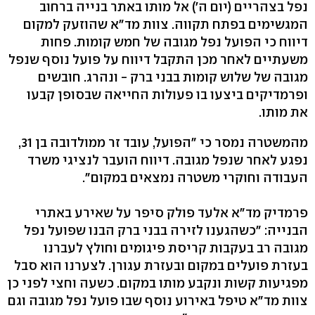
נפל בצהריים (יום ה') אל מותו באתר בנייה ברחוב
המגשימים בפתח תקווה. צוות מד"א שהוזעק למקום
דיווח כי הפועל נפל מגובה של חמש קומות. פחות
משעתיים לאחר מכן התקבל דיווח על פועל נוסף שנפל
מגובה של שלוש קומות בבני ברק - ונהרג. חובשים
ופרמדיקים ביצעו בו פעולות החייאה שבסופן קבעו
את מותו.
מהמשטרה נמסר כי "הפועל, עובד זר ממולדובה בן 31,
נפגע לאחר שנפל מגובה. דיווח הועבר לנציגי משרד
העבודה וחוקרי משטרה נמצאים במקום".
פרמדיק מד"א אלעד פולק סיפר על שאירע באתרי
הבנייה: "כשהגענו לזירה בבני ברק הבנו שפועל נפל
מגובה רב בעקבות קריסת פיגומים וחולץ לעברנו
בעזרת פועלים במקום ובעזרת עגורן. לצערנו הוא סבל
מפגיעות קשות ונקבע מותו במקום. כשעה וחצי לפני כן
צוות מד"א טיפל באירוע נוסף שבו פועל נפל מגובה וגם