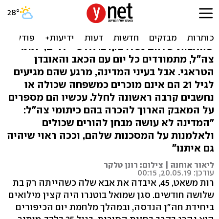
יתומים בקרב
הם סוחבים את הצלקות והטראומות, מהיום
שהאבות שלהם נפלו בקרב. אלפי ילדים, יתומי
צה"ל, מתמודדים כל יום עם הכאב והאובדן
הטראגי. אבל בעיני המדינה, מרגע שהם מגיעים
לגיל 21 הם אינם מוכרים כמשפחה שכולה או
נחשבים קרבה ראשונה לחלל. עכשיו הם מספרים
על המאבק הארוך להכרה בהם כיתומי צה"ל:
"המדינה לא עושה מבחן להורים שכולים
ולאלמנות על המסכנות שלהם, וככה ראוי שיהיה
גם איתנו"
ליאור אוחנה | צילום: רונן טלקר
עודכן: 20.05.19, 00:15
רות משאט, 45, איבדה את אבא שלה כשהייתה רק בת
שלושה חודשים. סגן שמואל בוטנרו היה קצין מילואים
ביחידת חה"ן הנדסה, ובמהלך מלחמת יום הכיפורים