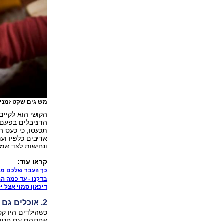
משיגים שקט זמני
הקושי הוא לקיים
הדציבלים בפעם ה
תכעסו, כי כעס ה
אדיבים כלפיו וענ
ונחישות לצד אמפ
קראו עוד:
כך העבר שלכם משפ
בדקנו - עד כמה ה
דיכאון סמוי אצל י
2. אוכלים גם כששבעים
כשהילדים היו ק
אחריהם עם חטיפי