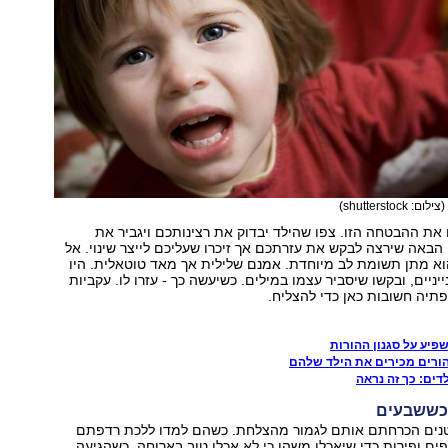
(צילום: shutterstock)
 את ההבטחה הזו. צפו שהילד יבדוק את רצינותכם ויגביר את
באה שירצה לבקש את עזרתכם אך זיכרו שעליכם לייצר שינוי. אל
וא מתן תשומת לב מיוחדת. אמנם שלילית אך מאד טוטאלית. היו
ייניים, ובקשו שיסביר עצמו במילים. כשיעשה כך - עזרו לו. עקביות
תיה חשובות כאן כדי להצליח.
יע על סגנון ההורות
הורים מכירים את הילד שלהם
לדים: כך זה נראה
טנים הכרחתם אותם לגמור מהצלחת. כשהם למדו ללכת רדפתם
ם ופירות כדי שיאכלו משהו כי לא אכלו טוב בארוחה. כשהגיעה