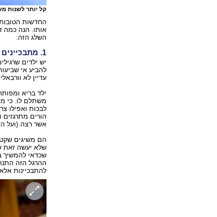
קל יותר לשנות מ
החדשות הטובות ה
אותו. הנה כמה ד
השלג הזה:
1. מתבכיינים כדי לקבל את מבוקשם
יש ילדים שרגילי
להביע אי שביעות
עדיין לא וורבאלי
ילד בריא ומפותח
משתלם לו. כי מי
לבכות ואפילו צר
הורים מתרגזים ו
אשר רצה (ועל הד
הם משיגים שקט 
שלא יעשה זאת שו
שכדאי להמשיך בד
ההרגל הזה התנה
להתבכיינות אלא 