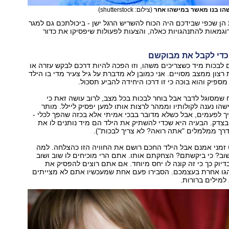
שהו בנו מאשר במישהו אחר
(צילום: shutterstock)
ן שכפי שבידכם היה הכוח להשריש הרגל ישן - ביכולתכם גם למגר
וגמאות להתנהגויות כאלה, והצעות לפעולות שיפסיקו את כדור
ם לבכות מיד כשצריכים משהו, וזו הפכה להיות דרכם לבקש עזרה או
 רצון ממצב מסויים. אני כמובן לא מדברת על גיל צעיר מדי בו הילד
 מספיק והוא בוכה כי זו דרכו היחידה להביע תסכול.
 שמסוגל לדבר אבל בוחר לבכות בכל מצב, לרוב עושה זאת כי
שהו נענה לקולותיו וממהר לרצות אותו למען יפסיק ליילל. מותר
יך לפעמים, אבל כשלא מדובר בבכי אמיתי אלא בכזה שהפך לכלי -
בצדק. הבעיה היא שכדי להשתיק את הילד הם מיד נותנים לו את
רך ממלמלים "אתה רואה? לא צריך לבכות").
זמני אמנם אבל הילד החכם רושם את החוויה הזו כהצלחה. למה
ב? כי ביקשתם? הצחקתם אותו. אתם הרי מוכיחים לו שוב ושוב
יוק כך כי זה קונה לו יחס מיוחד. אם אתם רוצים להפסיק את
גו אחרת בעצמכם. הסבירו פעם אחת שמעכשיו אתם לא מצייתים
למילים ברורות.