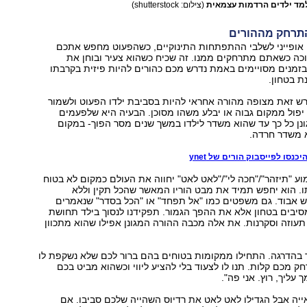
למד ילדים הרדמות עצמאית
(צילום: shutterstock)
 אופייני לשלבי ההתפתחות התינוקיים, כשהפעוט מחפש אתכם
בוכה כשאתם מתרחקים ממנו. זה שכיח כשהוא צעיר ובוחן את
בזמנים מסויימים באמת נדרש מכם כהורים להיות פיזית בקרבתו
ת בטחון.
רש זאת מצופה מהורה אחראי להיות בסביבת ילדו הפעוט ולשמור
 יפול ממקום גבוה או יבלע משהו מסוכן. הבעיה היא שלפעמים
נן כל כך עד שהוא משדר לילדו במשך שנים מסר הפוך- במקום
א משדר חרדה.
כנסו לפייסבוק הורים של ynet
ע "תיזהר"/"חכה לי"/"לאט לאט" יחווה את העולם כמקום לא בטוח
ו. הוא יחפש תמיד את מבט הוריו המאשר שהכל תקין וללא
ש אבוד. גם משפטים כמו "אל תפחד" או "הכל בסדר" שנאמרים
סיבים בטחון אלא את ההפך הגמור. תפקידנו לנסוך בילד תחושת
 תעוזה וסקרנות. את אלה מכבה ההורה המגונן אפילו שהוא מתכוון
בהדרגה. התחילו ממקומות בטוחים בהם ברור לכם שלא נשקפת לו
ק מכם קלות. תנו לו לצעוד בלי להציע ליווי וכשהוא מביט בכם
ך עליך, רוץ. אני פה".
ייה אבל הגדילו לאט לאט את רדיוס השהייה שלכם סביבו. אם