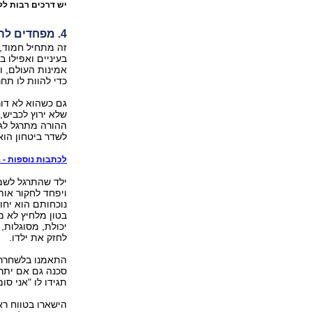
יש דרכים רבות ל
4. מפחדים להתרחק מההורים
זה מתחיל חמוד,
בעיניים ואפילו 
אמינות העולם, ו
כדי להוות לו תחנ
גם כשהוא לא דו
שלא ירוץ לכביש,
ההורה מתרגל לגו
לשדר ביטחון הו
לכתבות נוספות - הי
ילד שהתרגל לשמו
ויפחד לחקור אות
נוכחותם הוא יחו
בטון מלחיץ לא מ
יכולת, מסוגלות,
לחזק את ילדו.
התאמנו בלשחרר 
סכנה גם אם יתרח
תגידו לו "אני סומ
הישארו בטווח רא