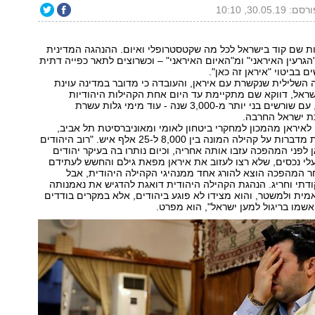
סם: 30.05.19, 10:10
ת שם קוד בישראל לכל מה שקטסטרופלי ואיום. ההנהגה המדינית
הגרעין האיראני" ומ"האיום האיראני" – וכשרוצים לתאר כפייה דתית
בביטוי "איראן זה כאן".
 השלילית שנקשרת עם איראן, והעובדה כי מדובר במדינה עוינת
ראל, דווקא שם מתקיימת עד היום אחת הקהילות היהודיות
הוותיקות בעולם, עם שורשים בני יותר מ-3,000 שנה - עוד מימי גלות עשרת
 ישראל החרבה.
לאיראן מהמכון למחקרי ביטחון לאומי ומאוניברסיטת תל אביב,
אומר כי ההערכות מדברות על קהילה המונה בין 8,000 ל-25 אלף איש. "רוב היהודים
 לפני המהפכה עזבו אותה אחריה, וכיום נותרו בה בעיקר יהודים
עלי נכסים, שלא רצו לעזוב את איראן מפאת גילם והחשש לעתידם
ר המהפכה הוצא להורג אחד ממנהיגי הקהילה היהודית, אבל
ודתי וחריג. הנהגת הקהילה היהודית דואגת להדגיש את נאמנותה
ית ולמשטר, והוא מצידו לא פוגע ביהודים, אלא במקרים בודדים
שמו בריגול למען ישראל", הוא מפרט.