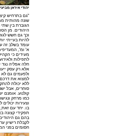
יהודי איראן מביעי
"גם בתרחיש קיצו
שונה מהותית ממצ
הגוברת בין שתי 
היהודים. מן הסת
וכך גם חשש לגור
להיות בעייתי יות
עומד בשלב זה על
א' ומ', המעדיפי
מעידים כי הקהיל
לתפילות ולאירו
חלה אפליה נגד י
אלא רק עסק ייעו
ולפעמים גם לא ל
למצוא את דרכם 
ללא יכולת להתקד
סוחרים, אבל ישנ
קולנוע. אומנם י
כמו מרחק ונגישו
וצעירות יכולים 
בו. יחד עם זאת,
תפקידי קצונה ב
בהם גם היהודים,
לקבלת רישיון ער
חסומים בפני המי