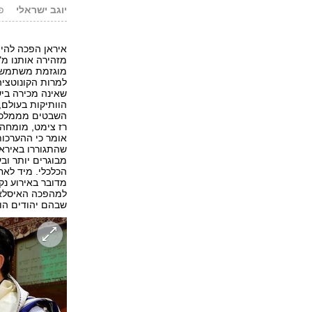
יוגב ישראלי
פור
איראן הפכה להיו
מזהירה אותנו מ"
מוגזמת משתמשים 
למרות הקונוטציה
שאינה מכירה ביש
השבטים מממלכת
רז צימט, מומחה 
שהתגוררו באיראן
מבוגרים יותר וב
הכלכלי. מיד לאח
מדובר באירוע נק
למהפכה האיסלאמ
שבהם יהודים הוא