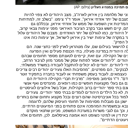
ם תמיכה במנהיג העליון
(צילום: AP)
ני של מלחמה בין איראן לארה"ב, מצב היהודים לא צפוי להיות
בם של יתר אזרחי איראן", אומר ד"ר צימט. "בשלב זה, למתיחות
המדינות אין השפעה של ממש על אזרחי איראן, ובכללם גם
ם, קיים חשש גובר בקרב הציבור האיראני מפני עימות צבאי קרוב,
ל היהודים, כמו לגורלם של יתר האזרחים. מצבם של היהודים עלול
ר במקרה של עימות ישיר בין איראן לישראל, אך עימות כזה אינו
 הפרק".
ם להישאר בעילום שם, עלו מטהראן לארץ לפני כחצי שנה. הם
ה היהודית במדינה פעילה, בתי הכנסת פעילים ואין הפרעה
עים של הקהילה. עם זאת, קיימים לטענתם מספר תחומים שבהם
הודים. "ליהודים אסור לפתוח עסק של ממכר מזון לציבור הרחב,
די ליהודים. יהודים לא יכולים להתקבל לעבודה במשרד ממשלתי,
בנקים", הם מפרטים, "מהסיבות האלו צעירים יהודים רבים צריכים
כעצמאים, לעבוד בעסק משפחתי או לעבוד בחברה בתפקיד זוטר
ם". ד"ר נסימוב מוסיפה: "מרבית חברי הקהילה היהודית הם
ם גם בעלי מקצועות חופשיים כמו רופאים, מהנדסים ואף אנשי
שנם בתי ספר יהודיים ברוב הקהילות, אבל בשל אילוצים לוגיסטיים
ת, לא כל הילדים היהודים לומדים בבתי ספר יהודיים. צעירים
ללמוד בכל אוניברסיטה שהם רוצים ובכל מקצוע ותחום שהם בוחרים
 ישנן גם מגבלות מסוימות על תחומי העיסוק שלהם, לדוגמה
צבא ובמשמרות המהפכה אינם פתוחים בפני המיעוטים הדתיים,
 וכך גם לגבי משרות במערכת המשפט, מכיוון שתנאי מוקדם
יכת דין או למינוי כשופט הוא אמונה באיסלאם. לכן, תחומים אלה
עוטים הדתיים".