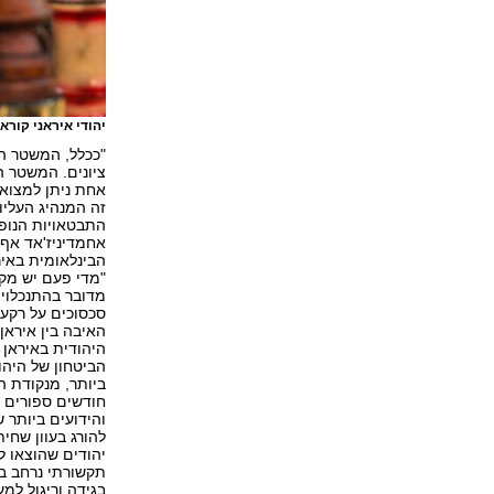
יהודי איראני קור
"ככלל, המשטר האי
ציונים. המשטר ה
אחת ניתן למצוא 
זה המנהיג העליו
התבטאויות הנופ
אחמדיניז'אד אף 
הבינלאומית באיר
"מדי פעם יש מקר
מדובר בהתנכלויו
סכסוכים על רקע 
האיבה בין אירא
היהודית באיראן
הביטחון של היה
ביותר, מנקודת ה
חודשים ספורים ל
והידועים ביותר 
להורג בעוון שחי
יהודים שהוצאו ל