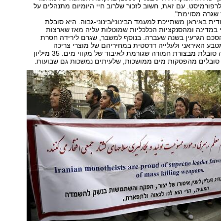
פורמיסט. עם זאת, חשוב לזכור שלרוב חיי היומיום מתנהלים על
 שגרה מסוימת".
דית באיראן משתייכת למעמד הבינוני/בינוני-גבוה. היא סובלת
במדינה ומהסנקציות הכלכליות שמוטלות עליה מאז שארצות
כם הגרעין בשנה שעברה. בנוסף למשבר, שגרם לירידה חסרת
בע האיראני ולעלייה דרסטית במחיריהם של מוצרי צריכה
בסיסיים, המדינה סובלת מבצורת חמורה שגורמת לאיבוד של מקווי מים. 35 מיליון
סובלים מהפסקות מים ממושכות, שלעיתים נמשכות גם שבועות.