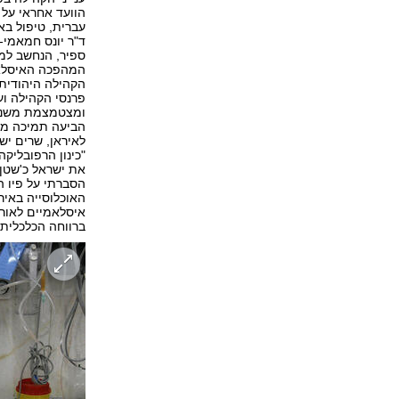
הוועד אחראי על 
עברית, טיפול בא
ד"ר יונס חמאמי-
ספיר, הנחשב למר
הקהילה היהודית.
פרנסי הקהילה ו
ומצטמצמת משנה 
הביעה תמיכה מופ
לאיראן, שרים יש
"כינון הרפובליק
את ישראל כ'שטן 
הסברתי על פיו ה
האוכלוסייה באיר
איסלאמיים לאור
ברווחה הכלכלית 