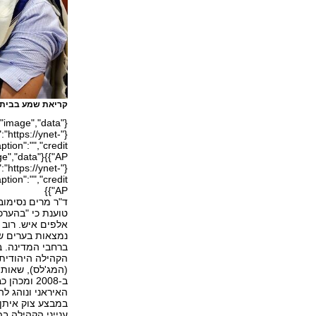
קריאת שמע בבית 
"https://ynet-
"https://ynet-
AP"}}
ד"ר מרים נסימוב
טוענת כי "בהערכ
אלפים איש. רוב 
נמצאות בערים ש
ברחבי המדינה. בתוך אוכלוסייה
הקהילה היהודית 
(המג'לס), שאותו
ב-2008 ומ
האיראני ונוהג ל
במבצע צוק איתן
ענייני הקהילה ב