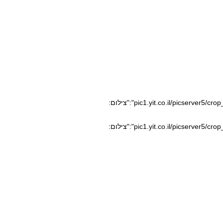
pic1.yit.co.il/picserver5/crop_images/2019/05/28/9271984/9271984_0_0_980_651_0_large.jpg","caption":"","credit":"צילום:
pic1.yit.co.il/picserver5/crop_images/2019/05/28/9271992/9271992_0_0_980_664_0_large.jpg","caption":"","credit":"צילום: