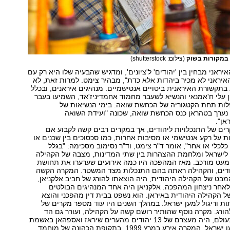
א במקורות בשוק
(צילום: shutterstock)
ראני מבחין בין 'יהודים' ל'ציונים', ומדגיש שהבעיה שלו היא רק עם
איראני לא מכיר ביהדות אלא כדת", מבהיר צימט. למרות זאת, לא
בתקשורת האיראנית ביטויים אנטישמיים. מנהיגים איראנים, ובכלל
ן עלי ח'אמנאי והנשיא לשעבר מחמוד אחמדיניז'אד, השמיעו בעבר
לות תחת הקטגוריה של הכחשת שואה. בימי הנשיאות של
נערך בטהראן כנס הכחשת שואה, שכונה "ועידת השואה
אן".
ים של התנכלויות ליהודים, אך במקרים רבים קשה לקבוע אם
ת על רקע אנטישמי או מסיבות אחרות, כמו סכסוכים בין שכנים או
כלכלי או אחר", אומר ד"ר צימט, וד"ר נסימוב מסכימה: "בגלל
ן לישראל ומלחמת ההצהרות בין שתי המדינות, מצבה של הקהילה
 מעט מורכב. מאז המהפכה היו כמה אירועים שערערו את תחושת
ודים, והקהילה ראתה בהם התנכלות מצד המשטר. המקרה הקשה
מבט של הקהילה היהודית, היה הוצאתו להורג של חביב אלקניאן,
אחר ניצחון המהפכה. אלקניאן היה אחד המנהיגים הבולטים
של הקהילה היהודית באיראן. הוא נשפט בבית דין מהפכני והוצא
תות וריגול למען ישראל. במהלך השנים היו עוד מספר מקרים של
הורג. מקרה נוסף שהותיר רושם קשה על הקהילה, ועורר גם הד
תקשורתי נרחב בעולם, היה מעצרם של 13 יהודים מהערים שיראז ואספהאן באשמת
בגידה וריגול למען ישראל. המקרה אירע במרץ 1999, בתקופת הכהונה של מוחמד