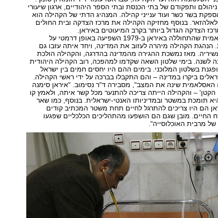
ניהולם ותפקודם של בתי הכנסת ובתי הספר היהודיים, ארגון שיעורי
ספקת בשר כשר ועוד ענייני קהילה. המנהיג הדתי של הקהילה הוא
לאלהזאר. בנוסף מחזיקה הקהילה את מרכז הצדקה ובית החולים
כז הצדקה הגדול ביותר בקרב המיעוטים באיראן.
המהפכה האיסלאמית שהתחוללה באיראן ב-1979 השפיעה באופן דרמטי על
 הנהגת הקהילה מיהרה לעזוב את המדינה, ויחד איתה עזבו גם
עשיריה. מאז נמשכת ההגירה מהמדינה בהדרגה, והקהילה הולכת
לשנה. בימי שלטון השאה שקדמו למהפכה, רוב הקהילה היהודית
גנת בשלטון המלוכני. בימים ההם היו יחסים חמים בין ישראל
ראלים ביקרו במדינה – והם התקבלו בברכה על ידי ראשי הקהילה.
ה האסלאמית שינה את המצב", מסבירה ד"ר נסימוב. "איראן סימנה
הקטן' – והקהילה הייתה צריכה להתנער מכל קשר איתה, ולאמץ קו
יא תומכת במשטר ובמדיניותו האנטי-ישראלית. בנוסף, כמו שאר
אן הם היו צריכים להתרגל לחיים תחת משטר המכתיב קודים
ח החיים. מובן שגם הם הושפעו מהתהליכים הכלכליים שפגעו
של מרבית האוכלוסייה".