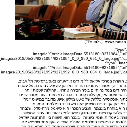
הכנסת באיראן
(צילום: EPA)
{"type":"image","data":
{"imageId":"ArticleImageData.5516180~9271984","url":
AP"}}{"type":"image","data":
{"imageId":"ArticleImageData.5516180~9271992","url":
, חוקרת במרכז אליאס ללימודים איראניים באוניברסיטת תל אביב,
ה זהירה, מספר היהודים החיים באיראן לא עולה בהרבה על עשרת
היהודים במדינה חיים בעיר הבירה טהראן, קהילות קטנות יותר
יראז ואספהאן, וקהילות קטנות בהרבה נמצאות בעוד מספר ערים
 כללית של כ-80 מיליון איש, מדובר במיעוט זעיר".
באיראן אף נהנית משריון של נציג בודד בפרלמנט המקומי
 היא בוחרת בעצמה. הנציג הנוכחי הוא סיאמק מרה-סדק, שנבחר
כהן כבר שלוש קדנציות. מרה-סדק נחשב לנציג יהודי נוח עבור המשטר
השמיע עמדות אנטי-ציוניות - בעבר הוא השווה בין התנהגות ישראל
 לגרמניה הנאצית במלחמת העולם השנייה. גוף אחר שמייצג את
פני השלטונות הוא ועד הקהילה, שבראשו עומד ד"ר הומאיון סומך.