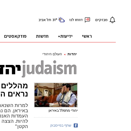
יהדות
העולם היהודי
מהללים 
נראים הח
למרות השנאה 
באיראן. הם נה
יהודי מתפלל באיראן
העמדות האנטי-
להיות. הצצה 
שתף בפייסבוק
הקטן"