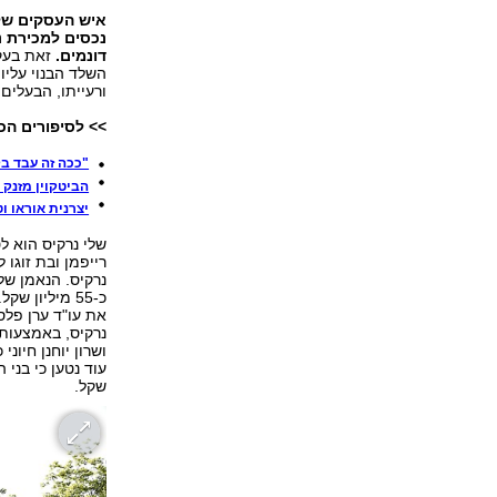
איש העסקים שלי
נכסים למכירת נ
דונמים.
ורעייתו, הבעלים 
>> לסיפורים הכ
"ככה זה עבד בק
הביטקוין מזנק ב-11% ומתקרב ל-9,000
יצרנית אוראו ו
שלי נרקיס הוא ל
רייפמן ובת זוגו 
נרקיס. הנאמן של 
כ-55 מיליון
את עו"ד ערן פלס
נרקיס, באמצעות ע
ושרון יוחנן חיו
שקל.