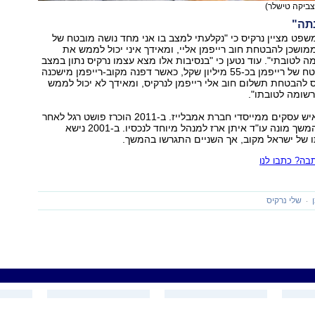
 צביקה טישלר)
תה"
פט מציין נרקיס כי "נקלעתי למצב בו אני מחד נושה מובטח של
מושכן להבטחת חוב רייפמן אליי, ומאידך איני יכול לממש את
לטובתי". עוד נטען כי "בנסיבות אלו מצא עצמו נרקיס נתון במצב
בו הינו נושה מובטח של רייפמן בכ-55 מיליון שקל, כאשר דפנה מקוב-רייפמן מישכנה
ס להבטחת תשלום חוב אלי רייפמן לנרקיס, ומאידך לא יכול לממש
ומה לטובתו".
אלי רייפמן הוא איש עסקים ממייסדי חברת אמבלייז. ב-2011 הוכרז פושט רגל לאחר
שצבר חובות, ובהמשך מונה עו"ד איתן ארז למנהל מיוחד לנכסיו. ב-2001 נישא
ו של ישראל מקוב, אך השניים התגרשו בהמשך.
ה? כתבו לנו
שלי נרקיס