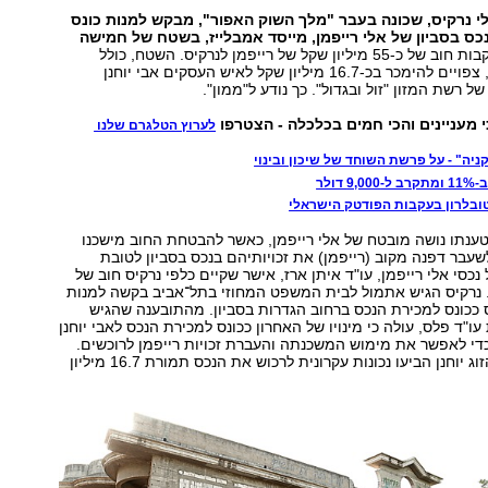
 נרקיס, שכונה בעבר "מלך השוק האפור", מבקש למנות כונס
כס בסביון של אלי רייפמן, מייסד אמבלייז, בשטח של חמישה
זאת בעקבות חוב של כ-55 מיליון שקל של רייפמן לנרקיס. השטח, כולל
השלד הבנוי עליו, צפויים להימכר בכ-16.7 מיליון שקל לאיש העסקים אבי יוחנן
של רשת המזון "זול ובגדול". כך נודע ל"ממון".
י מעניינים והכי חמים בכלכלה - הצטרפו
לערוץ הטלגרם שלנו
ניה" - על פרשת השוחד של שיכון ובינוי
 דולר
טובלרון בעקבות הפודטק הישראלי
טענתו נושה מובטח של אלי רייפמן, כאשר להבטחת החוב מישכנו
לשעבר דפנה מקוב (רייפמן) את זכויותיהם בנכס בסביון לטובת
נכסי אלי רייפמן, עו"ד איתן ארז, אישר שקיים כלפי נרקיס חוב של
 שקל. נרקיס הגיש אתמול לבית המשפט המחוזי בתל־אביב בקשה למנות
 ככונס למכירת הנכס ברחוב הגדרות בסביון. מהתובענה שהגיש
ו"ד פלס, עולה כי מינויו של האחרון ככונס למכירת הנכס לאבי יוחנן
ני כדי לאפשר את מימוש המשכנתה והעברת זכויות רייפמן לרוכשים.
עוד נטען כי בני הזוג יוחנן הביעו נכונות עקרונית לרכוש את הנכס תמורת 16.7 מיליון