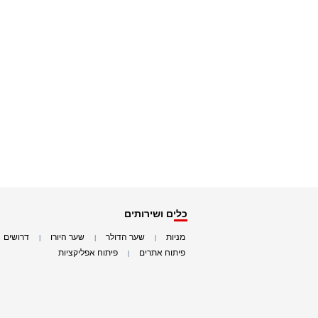
כלים ושירותים
מניות
שער הדולר
שער היורו
דרושים
|
|
|
|
פיתוח אתרים
פיתוח אפליקציות
|
|