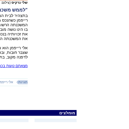
שלי נרקיס
(צילום:
"לממש משכנ
בתצהיר לבית המש
רייפמן כשהנכס מ
המשכנתה הרשומה 
את זכויותיה בנכ
את המשכנתה הרש
לדפנה מקוב, בת
מצאתם טעות בכתב
תגיות:
אלי רייפמן
מומלצים