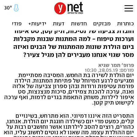
משמעות המתנות שאתם
קונים לילדות
חוברת צביעה של נסיכות, תיק קטן, סט איפור
וערכות טיפוח - למה המתנות שבנות מקבלות
ביום הולדת שונות מהמתנות של הבנים ואיזה
מסר שגוי אנחנו מעבירים להן מגיל צעיר?
פרופ' תמר שגיא
פורסם: 28.05.19, 10:30
יום הולדת לשירה בת החמש. המסיבה מסתיימת
ומגיעים לרגע המיוחל של פתיחת המתנות. הילדה
פורמת עטיפות ורודות ובהן ספרון צביעה של אלזה
ואנה, ערכה להכנת צמידים, סיכות מנצנצות, סט
איפור לילדות, משחק התאמת בגדים לדמות, ואף ערכה
לקישוט תיק קטן.
התסריט הזה איננו דמיוני. הוא מתרחש, בשינויים
קלים, כמעט מדי יום כשילדה חוגגת יום הולדת. אנחנו,
כהורים, רוצים להסב לילדתנו אושר וחושבים רבות על
יום ההולדת עצמו. מה שאנו לא נוטים לחשוב עליו, הוא