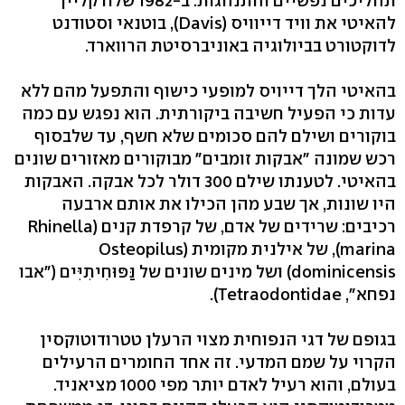
תהליכים נפשיים והתנהגות. ב-1982 שלח קליין
להאיטי את וויד דייוויס (Davis), בוטנאי וסטודנט
לדוקטורט בביולוגיה באוניברסיטת הרווארד.
בהאיטי הלך דייויס למופעי כישוף והתפעל מהם ללא
עדות כי הפעיל חשיבה ביקורתית. הוא נפגש עם כמה
בוקורים ושילם להם סכומים שלא חשף, עד שלבסוף
רכש שמונה "אבקות זומבים" מבוקורים מאזורים שונים
בהאיטי. לטענתו שילם 300 דולר לכל אבקה. האבקות
היו שונות, אך שבע מהן הכילו את אותם ארבעה
רכיבים: שרידים של אדם, של קרפדת קנים (Rhinella
marina), של אילנית מקומית (Osteopilus
dominicensis) ושל מינים שונים של נַּפּוּחִיתִיִּים ("אבו
נפחא", Tetraodontidae).
בגופם של דגי הנפוחית מצוי הרעלן טטרודוטוקסין
הקרוי על שמם המדעי. זה אחד החומרים הרעילים
בעולם, והוא רעיל לאדם יותר מפי 1000 מציאניד.