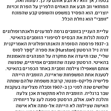
בספרו, אך הוא לא תבע אותם על כך. לעומת זאת,
המחזאי ווב תבע את האחים הלפרין על הפרת זכויות
יוצרים. הוא הפסיד במשפט והשופט קבע שהמונח
"זומבי" הוא נחלת הכלל.
עליית העניין בזומבים גרמה למדענים ולאנתרופולוגים
לנסות לגלות את הבסיס לסיפורי הזומבים בהאיטי.
ב-1937 פרסמה הסופרת והאנתרופולוגית האמריקנית
זורה ניל הרסטון (Hurston) את ספרה "סַפֵּר לסוס
שלי", שבו תיעדה את מחקרה על המנהגים והאמונות
בהאיטי. הרסטון טענה שהזומבים אמיתיים, שפגשה
אותם ושאפילו צילמה זומבית באחד הכפרים בהאיטי.
לטענת אחת המשפחות שראיינה, הזומבית הייתה
פלישיה פליקס-מנטור, קרובת משפחה שלהם שמתה
שלושים שנה לפני כן ב-1907 וסבלה מצליעה בעקבות
שבר ברגליה. הזומבית הלא מתקשרת אכן צלעה
והלכה לאט. אולם, הרסטון ספגה לעג על דיווחיה:
האישה שצילמה לא הייתה אל-מתה אלא אישה