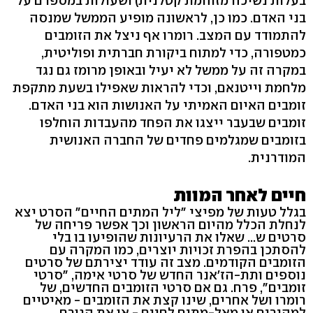
בעלות נשיכה מזוהמת קטלנית) ושעולות במספרם על
בני האדם. כמו כן, לראשונה מופיע הממשל שמנסה
להתמודד עם המצב. רומרו אף ניצל את הזומבים
כמטפורה, כדי למתוח ביקורת חברתית ופוליטית,
במקרה זה על ממשל לא יעיל ובאופן מרומז גם נגד
מלחמת וייטנאם, וכדי להראות שאפילו בשעת מתקפת
זומבים האיום האמיתי על האנושות הוא בני האדם.
זומבים שבעבר ייצגו את הפחד מהעבדות הוחלפו
בזומבים שמגלמים פחדים של החברה האנושית
המודרנית.
חיים לאחר המוות
בגלל טעות של מפיצי "ליל המתים החיים" הסרט יצא
לנחלת הכלל מהיום הראשון וכך אפשר פריחה של
סרטים ש... שאלו את הרעיונות שהופיעו בו בלי
להסתכן בהפרת זכויות יוצרים, כמו המקרה עם
הזומבים הקודמים. מצב זה עודד יצירתם של סרטים
נוספים ותת-הז'אנר החדש של סרטי אימה, "סרטי
זומבים", פרח. גם אם סרטי הזומבים החדשים, של
רומרו ושל אחרים, שינו קצת את הזומבים - מאיטיים
למהירים או מאל-מתים לחיים - או את הגורם