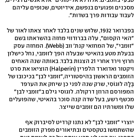
מסכנים ופגועים בנפשם, אידיוטים, שכופים עליהם
לעבוד עבודות פרך בשדות".
בפברואר 1932, שלוש שנים בלבד לאחר צאתו לאור של
"האי הקסום", עלה בברודווי מחזה בהשראתו בשם
"זומבי", של המחזאי קנת' ווב (Webb). המחזה עסק
בבעלת מטע בהאיטי שבעלה הפך לזומבי, נחל כישלון
חרוץ וירד אחרי 21 הצגות בלבד. באותה שנה האחים
ויקטור ואדוארד הלפרין (Halperin) הוציאו את סרט
הזומבים הראשון בהיסטוריה,"זומבי לבן" בכיכובו של
בֶּלָה לוּגוֹסִי, שרק שנה לפני כן שיחק את הערפד
המפורסם הרוזן דרקולה. לוגוסי גילם ב"זומבי לבן"
מכשף רשע, בעל שדה קנה סוכר בהאיטי, שהפועלים
שלו ומשרתיו הם זומבים שייצר.
יוצרי "זומבי לבן" לא נתנו קרדיט לסיברוק אף
שהשתמשו בטקסטים ובתיאורים מפרק הזומבים