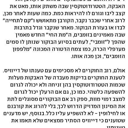
האבקה, הטטרודוטוקסין שבה משתק אותו, מאט את
קצב ליבו וגורם לו להיראות כמת. כמה שעות לאחר מכן,
לרוב אחרי שכבר נקבר, הקורבן מתאושש ו"קם לתחייה"
לבדו או בעזרת הבוקור. מאחר שנקבר וגדל בתרבות
שבה מאמינים בזומבים, ה"מת החי" החדש מאמין
שהפך ל"זומבי", לעתים בסיוע הבוקור שנותן לו סמים
מערפלי הכרה, כמו צמח הדטורה המכונה "מלפפון
הזומבים", וכן מכה אותו.
אולם, רוב החוקרים לא מסכימים עם טענתו של דייוויס.
לטענת החוקרים בדיקות מעבדה של האבקות מעלות
שכמות הטטרודוטוקסין בהן זניחה ולא יכולה לגרום
להשפעה כלשהי. כמו כן, גם אם הרעלן יכול לגרום
למצב דמוי מוות, ספק רב אם הבוקורים מסוגלים לתת
את המינון המדויק הדרוש לכך, בלי להרוג את קורבנם
או לחילופין - לא להשפיע עליו כלל. בנוסף, יש מדענים
שטוענים כי דייוויס הסתיר ממצאים שלא תאמו את
טענותיו.