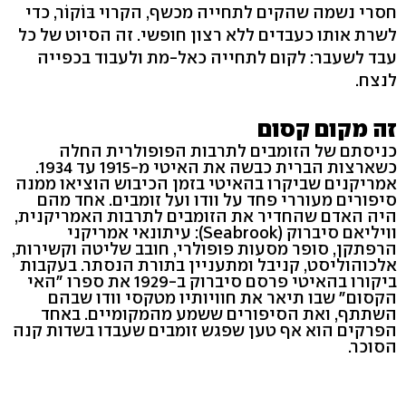
חסרי נשמה שהקים לתחייה מכשף, הקרוי בּוֹקוֹר, כדי
לשרת אותו כעבדים ללא רצון חופשי. זה הסיוט של כל
עבד לשעבר: לקום לתחייה כאל-מת ולעבוד בכפייה
לנצח.
זה מקום קסום
כניסתם של הזומבים לתרבות הפופולרית החלה
כשארצות הברית כבשה את האיטי מ-1915 עד 1934.
אמריקנים שביקרו בהאיטי בזמן הכיבוש הוציאו ממנה
סיפורים מעוררי פחד על וודו ועל זומבים. אחד מהם
היה האדם שהחדיר את הזומבים לתרבות האמריקנית,
וויליאם סיברוק (Seabrook): עיתונאי אמריקני
הרפתקן, סופר מסעות פופולרי, חובב שליטה וקשירות,
אלכוהוליסט, קניבל ומתעניין בתורת הנסתר. בעקבות
ביקורו בהאיטי פרסם סיברוק ב-1929 את ספרו "האי
הקסום" שבו תיאר את חוויותיו מטקסי וודו שבהם
השתתף, ואת הסיפורים ששמע מהמקומיים. באחד
הפרקים הוא אף טען שפגש זומבים שעבדו בשדות קנה
הסוכר.