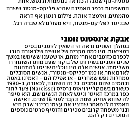
פגועת-גוף שסבלה כנראה גם ממחלת נפש. אחת
המשפחות בכפר האמינה שהיא פליקס-מנטור ששבה
מהמתים, ואימצה אותה. צילום רנטגן אף הראה
שבניגוד לפליקס-מנטור, היא מעולם לא שברה רגל.
אבקת אינסטנט זומבי
במהלך השנים נראה היה שאין לזומבים בסיס
במציאות. היו כמה מקרים של אנשים שלכאורה חזרו
לכפרם כזומבים אחרי מותם, או שטענו ששימשו במשך
שנים זומבים בשירותו של בוקור שעם מותו השתחררו
משליטתו. אנשים אלה היו נוכלים שניסו להתחזות
לאדם אחר, או כמו "פליקס-מנטור", אנשים הסובלים
ממחלות נפש שאחרים - או אפילו הם - האמינו באמת
ובתמים שהם זומבים. כל זה השתנה, לכאורה, ב-1980
כשאדם בשם קליירוִיאוּס נרסיס (Narcisse) צעד לתוך
כפר במרכז האיטי וניגש לאחת הנשים שם. הוא סיפר
לה שהוא אחיה, שמת ונקבר לפני 18 שנים. האישה
האמינה לו מאחר שהציג את עצמו בכינוי שרק היא
ובני משפחה קרובים מכירים והוסיף פרטים נוספים
המוכרים רק להם.