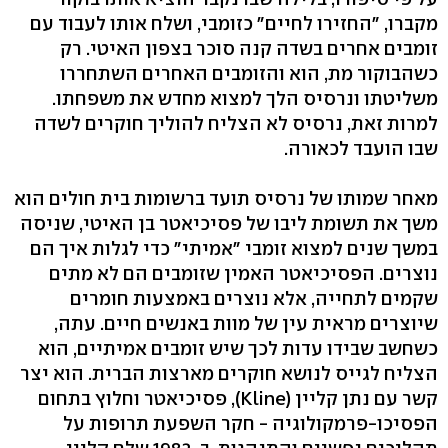
מקברו, "החזירו לחיים" כזומבי, ושלח אותו לעבוד עם
זומבים אחרים בשדה קנה סוכר בצפון האיטי. רק
כשהבוקור מת, הוא והזומבים האחרים השתחררו
משליטתו ונרסיס הלך למצוא מחדש את משפחתו.
למרות זאת, נרסיס לא הצליח להוליך חוקרים לשדה
שבו הועבד לכאורה.
מאחר שמותו של נרסיס תועד ברשומות בית חולים הוא
משך את תשומת ליבו של פסיכיאטר בן האיטי, שניסה
במשך שנים למצוא זומבי "אמיתי" כדי לגלות איך הם
נוצרים. הפסיכיאטר האמין שזומבים הם לא מתים
שקמים לתחייה, אלא נוצרים באמצעות חומרים
שיוצרים מראית עין של מוות באנשים חיים. עתה,
כשחשב שבידו עדות לכך שיש זומבים אמיתיים, הוא
הצליח לגייס לנושא חוקרים מארצות הברית. הוא יצר
קשר עם נתן קליין (Kline), פסיכיאטר וחלוץ בתחום
הפסיכו-פרמקולוגיה - חקר השפעת תרופות על