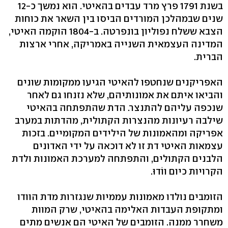
בשנת 1791 פרץ מרד עבדים בהאיטי. הוא נמשך כ-12
שנים שבמהלכן המורדים הביסו בין השאר את כוחות
הצבא ששלח נפוליון בונפרטה. ב-1804 הוקמה האיטי,
המדינה העצמאית השנייה באמריקה, אחרי ארצות
הברית.
האפריקנים שנחטפו להאיטי הגיעו ממקומות שונים
והביאו איתם את אמונותיהם, שלא נזנחו גם לאחר
שנכפה עליהם להתנצר. הדת שהתפתחה בהאיטי
שילבה רעיונות מהנצרות הקתולית, מהדתות במערב
אפריקה ומהאמונות של הילידים המקומיים. בזכות
עצמאות האיטי דת זו לא דוכאה על ידי האדונים
הלבנים הקתולים, והתפתחה למערכת האמונות ולדת
הקרויות כיום ווֹדוּ.
הזומבים נולדו מאמונות עממיות שנגזרות מדת הוודו
ומתקופת העבדות האלימה בהאיטי, שרק המוות
משחרר ממנה. הזומבים של האיטי הם אנשים מתים