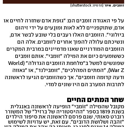
זומבים. איור
(הדמיה: shutterstock)
על פי האגודה זומבים הם: "גופת אדם שחזרה לחיים או
אדם, שתוקפניים ללא לאות ומונַעים על ידי זיהום
ביולוגי". הזומבים האלו רעבים בלי שובע לבשר אדם,
ונשיכתם עלולה להפוך אחרים לזומבים. אלה הם
הזומבים המודרניים שאנו מדמיינים במרבית המקרים
כששומעים כיום את המילה "זומבי". אותם זומבים
שפוגשים למשל ב"מלחמת הזומבים הגדולה" (World
War Z), "המתים המהלכים", "זומבילנד", או "גאווה
ודעה קדומה וזומבים". אך כשהזומבים הגיעו לראשונה
לתרבות המערב הם היו שונים למדי.
שחר המתים החיים
מקובל שהמילה "זוֹמבי" הופיעה לראשונה באנגלית
בשנת 1819 בספר "ההיסטוריה של ברזיל" של המשורר
רוברט סאותי, שגם פרסם לראשונה את סיפור הילדים
"זהבה ושלושת הדובים". עם זאת, יש עדויות לשימוש
במילה 14 שנים לפני כן. סאותי כה אהב את המילה הזו,