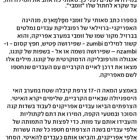
עד שקרא לחתול שלו "זומבי".
בספרו כתב סאותי על זוּמבי מפַּלמַארֶס, מנהיגה
האפריקני-ברזילאי של רפובליקת עבדים נמלטים
בברזיל. מקור שמו של זומבי במערב אפריקה, והוא
קשור למילים zumbi - שפירושה פֶטיש, חפץ קסום - ו-
nzambi – שפירושה נשמה או אל - בשפות של קונגו,
אנגולה והרפובליקה הדמוקרטית של קונגו. מילים אלו
מצאו את דרכן לאיים הקרביים עם העבדים שנחטפו
לשם מאפריקה.
באמצע המאה ה-17 צרפת קיבלה שטח במערב האי
היספניולה שבאיים הקרביים, שלימים יקרא האיטי.
הצרפתים הביאו עבדים אפריקנים לעבוד בשדות קנה
הסוכר ובמטעי הקפה, המירו את דתם לקתוליות
והעבידו אותם עד מוות. כדי לפצות על התמותה של
אלפי עבדים בשנה הצרפתים חטפו כל שנה עשרות
אלפי אפריקנים, והביאו אותם כעבדים להאיטי. הסחר