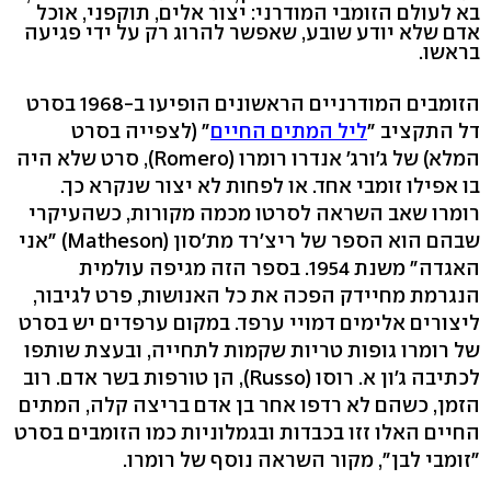
בא לעולם הזומבי המודרני: יצור אלים, תוקפני, אוכל
אדם שלא יודע שובע, שאפשר להרוג רק על ידי פגיעה
בראשו.
הזומבים המודרניים הראשונים הופיעו ב-1968 בסרט
דל התקציב "
ליל המתים החיים
" (לצפייה בסרט
המלא) של ג'ורג' אנדרו רומרו (Romero), סרט שלא היה
בו אפילו זומבי אחד. או לפחות לא יצור שנקרא כך.
רומרו שאב השראה לסרטו מכמה מקורות, כשהעיקרי
שבהם הוא הספר של ריצ'רד מת'סון (Matheson) "אני
האגדה" משנת 1954. בספר הזה מגיפה עולמית
הנגרמת מחיידק הפכה את כל האנושות, פרט לגיבור,
ליצורים אלימים דמויי ערפד. במקום ערפדים יש בסרט
של רומרו גופות טריות שקמות לתחייה, ובעצת שותפו
לכתיבה ג'ון א. רוסו (Russo), הן טורפות בשר אדם. רוב
הזמן, כשהם לא רדפו אחר בן אדם בריצה קלה, המתים
החיים האלו זזו בכבדות ובגמלוניות כמו הזומבים בסרט
"זומבי לבן", מקור השראה נוסף של רומרו.