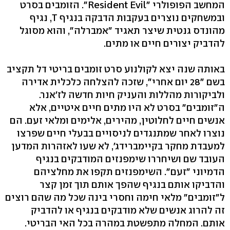
המחשב הפופולרי "Resident Evil". הזומבים בסרט
ובמשחקים נוצרים בעקבות הדבקה בנגיף T, נגיף
מהונדס גנטית שיצר תאגיד "אמברלה", והוא מסוגל
להדביק יצורים חיים או מתים.
באותה שנה יצא לקולנוע סרט זומבים בריטי דל תקציב
בשם "28 יום אחרי", שזכה להצלחה כלכלית אדירה
ולביקורות מהללות והעניק חיות חדשה לז'אנר.
ה"זומבים" בסרט לא היו מתים חיים איטיים, אלא
אנשים חיים לחלוטין, מהירים, אלימים ומלאי זעם. הם
נוצרו לאחר שמתנגדים לניסויים בבעלי חיים שפרצו
למעבדת מחקר בקיימברידג', לא שעו לאזהרות המדען
העובד שם ושיחררו שימפנזים המודבקים בנגיף
הדמיוני "זעם". השימפנזים תקפו את מחלציהם
והדביקו אותם בנגיף שהפך אותם תוך זמן קצר
ל"זומבים" מלאי חימה וחסרי בינה שכל מה שהם רוצים
זה להרוג אנשים שלא מודבקים בנגיף או להדביק
אותם. המחלה מתפשטת במהרה בכל האי הבריטי.