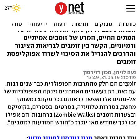
המתים שכובשים את העולם
חודש מאי הוא "חודש המודעות לזומבים". לרגל
המאורע נעם לויתן סוקר את ההיסטוריה של
המתים החיים, המדע של זומבים אמיתיים
ודמיוניים, הקשר בין זומבים לבריאות הציבור
והדרכים להגדיל את הסיכוי לשרוד אפוקליפסת
זומבים
נעם לויתן, מכון דוידסון
פורסם: 31.05.19, 13:49
זוֹמְבִּים הם חלק מהתרבות הפופולרית כבר שנים רבות.
עם זאת, רק בעשורים האחרונים זינקה הפופולריות של
אל-מתים אלו ואפשר לראותם בכל מקום: במשחקי
מחשב, בסדרות טלוויזיה, בסרטים, בספרים, בקומיקס
ובצעדות זומבים (Zombie Walks) ברחובות. הם אפילו
זכו לכך שחודש מאי יוכרז כ"חודש המוּדעוּת לזומבים".
עוד כתבות באתר
מכון דוידסון לחינוך מדעי
: