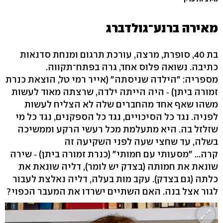
מאירה ברנע־גולדברג
בת 40, סופרת, מרצה, עורכת תרגום ומנחת סדנאות
כתיבה. נשואה פלוס אחד, גרה בפתח־תקווה.
מספריה: "הילדה שניסתה" (אייר רמי טל, הוצאת כנרת
זמורה ביתן) ‑ היה הייתה ילדה, שרצתה מאוד לעשות
משהו שאף אחד מהחברים שלה לא הצליח לעשות
לפניה. נגד כל הסיכויים, נגד כל הספקנים, נגד כל מי
שזלזל בה. היא מתעלמת מכל רעשי הרקע וממשיכה
בשלה, עד שחצי שעה לפני השקיעה זה
קרה... "מסעותי עם חמותי" (כנרת זמורה ביתן) ‑ שירה
שונאת את חמותה (בצדק יש לומר), דליה שונאת את
כלתה (גם בצדק). עקב מות בעלה, דליה נאלצת לעבור
לגור אצל בנה. האם השתיים ישרדו את המעבר הכפוי?