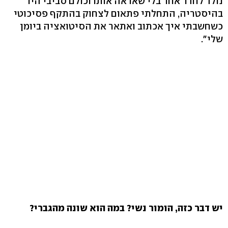
נולד לחדר אחר בלי שאראה אותו וכולם סביבי היו
בהיסטריה, התחלתי פתאום לצחוק בהתקף פסיכוטי
כשחשבתי איך אכתוב ואתאר את הסיטואציה ביומן
שלי".
יש דבר כזה, הומור נשי? במה הוא שונה מהגברי?