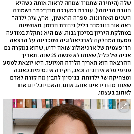
שלה (היחידה שתמיד שמחה לראות אותה כשהיא
חוזרת הביתה!), עובדת במערכת מודן־כתר בשמונה
השנים האחרונות. ספרה הראשון, "ארץ, עיר, ילדה"
ראה אור בנובמבר. כליל, גיבורת הרומן, מאושפזת
במחלקת היריון בסיכון גבוה. שם היא נתקלת במודעה
מטעם המחלקה לארכיאולוגיה שמכריזה על הרצאה
חד־פעמית של ארכיאולוג שואה ידוע, שהוא במקרה גם
אביה של כליל, שאותו לא פגשה 25 שנה. תאריך
ההרצאה הוא תאריך הלידה המיועד. היא יוצאת למסע
פנימי מלא אירוניה וכאב, חקירה אינטימית כאובה
ומצחיקה של ילדותה, בניסיון להבין מה קורה לאדם
שאחד מהוריו אינו אוהב אותו, והאם יוכל יום אחד
לאהוב בעצמו.