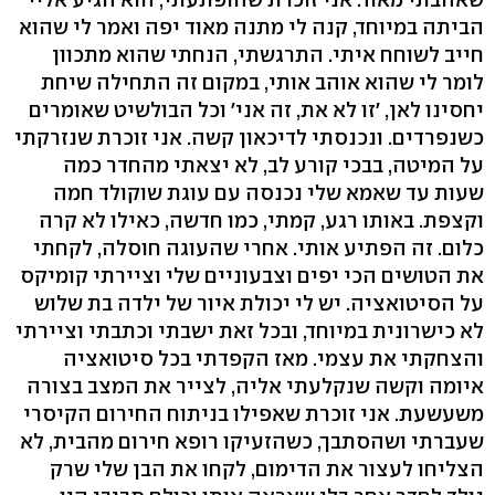
הביתה במיוחד, קנה לי מתנה מאוד יפה ואמר לי שהוא
חייב לשוחח איתי. התרגשתי, הנחתי שהוא מתכוון
לומר לי שהוא אוהב אותי, במקום זה התחילה שיחת
יחסינו לאן, 'זו לא את, זה אני' וכל הבולשיט שאומרים
כשנפרדים. ונכנסתי לדיכאון קשה. אני זוכרת שנזרקתי
על המיטה, בבכי קורע לב, לא יצאתי מהחדר כמה
שעות עד שאמא שלי נכנסה עם עוגת שוקולד חמה
וקצפת. באותו רגע, קמתי, כמו חדשה, כאילו לא קרה
כלום. זה הפתיע אותי. אחרי שהעוגה חוסלה, לקחתי
את הטושים הכי יפים וצבעוניים שלי וציירתי קומיקס
על הסיטואציה. יש לי יכולת איור של ילדה בת שלוש
לא כישרונית במיוחד, ובכל זאת ישבתי וכתבתי וציירתי
והצחקתי את עצמי. מאז הקפדתי בכל סיטואציה
איומה וקשה שנקלעתי אליה, לצייר את המצב בצורה
משעשעת. אני זוכרת שאפילו בניתוח החירום הקיסרי
שעברתי ושהסתבך, כשהזעיקו רופא חירום מהבית, לא
הצליחו לעצור את הדימום, לקחו את הבן שלי שרק