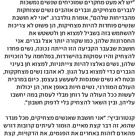
"יש לא מעט מחקרים שמוכיחים שנשים נמשכות
לגברים מצחיקים, וגברים אוהבים נשים שצוחקות
מהבדיחות שלהם", אומרת גולדברג. "אני לא חושבת
שנשים פוחדות להיות מצחיקות, הן פשוט לא צריכות
להשתמש בזה בשביל למצוא חן ולטשטש את
החסרונות שלהן, כמו שקורה יותר אצל גברים. אני
חושבת שבעבר הקביעה הזו הייתה נכונה, נשים פחדו
להצחיק והיו עסוקות בהישרדות, במלחמה על הזכויות
שלהן, נשים נאלצו להיות צייתניות, למצוא חן בעיני
הגברים כדי למצוא בעל הגון. לא אהבו נשים מצחקקות,
ובטח לא נשים שמנסות לשעשע בעצמן. כיום במרבית
העולם המודרני, נשים חיות באופן אחר, הן יכולות
לעשות ככל העולה על רוחן מבלי לעסוק במה יחשבו
עליהן, ובין השאר להצחיק בלי לדפוק חשבון".
קנטורוביץ': "אני חושבת שאנשים מצחיקים, מכל מגדר
שהוא, זה דבר קצת מאיים. הומור לעיתים קרובות דורש
מהאדם לזהות באחרים את הפגמים, את הדקויות, קצת