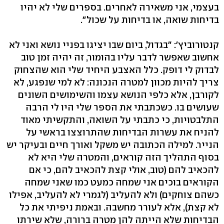
בעצמי, אני משאירה לאחרים. בספרים שלי לא יהיו
בדיחות שואה, או בדיחות על שכול".
קנטורוביץ': "בגדול, ביום שבו יציגו בפניי נושא ואני לא
אחשוב שאפשר לדבר עליו בהומור, זה יהיה זמן טוב
לבדוק לי דופק. כלל האצבע היחיד שלי הוא שהצחוק
צריך להיות מכוון למטרה הנכונה: לא למי שנפגע, לא
לקורבן, אלא כלפי הנושא עצמו והשימושים השונים
שעושים בו. כשכתבתי את הספר שלי היו לי הרבה
התלבטויות, כי כתבתי על השואה, והתקשיתי מאוד
להניח את עשרות הבדיחות שהתרוצצו בראשי על
הנייר. למילה הכתובה יש משקל ואורך חיים ובעיקר יש
בסוף התהליך הזה קוראים, והמטרה שלי היא לא
להכאיב להם (טוב, אולי קצת להכאיב להם, כי אם
הקוראים בוכים אני שמחה כמעט כמו שאני שמחה
כשהם צוחקים) ולא להעליב (לגמרי לא להעליב, אפילו
לא קצת), אלא לעורר מחשבה. ובאמת ניפיתי את כל
הבדיחות שלא הייתה להן מטרה ברורה, שלא שירתו