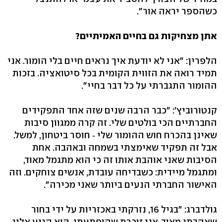
כשהספר יראה אור".
אתן מצחיקות גם בחיים האמיתיים?
הלפרין: "אני לא יודעת איך נראים חיים בלי הומור. אני
תמיד רואה את הזווית הקומית בכל סיטואציה. בזכות
ההומור התגברתי על כל דבר בחיי".
קנטורוביץ': "כבר הרבה שנים שזה אחד התפקידים
החברתיים הכי בולטים שלי. זה קרה ממגוון סיבות
שאינן בהכרח חוש ההומור שלי ‑ חוסר ביטחון, למשל.
אבל זה תפקיד שאימצתי בשמחה ובאהבה. אחת
הסיבות שאני אוהבת אותו זה כי הוא מתגמל מאוד,
ומתגמל מיידית: כשבדיחה עובדת, אנשים צוחקים. וזה
האישור החברתי הנעים ביותר שאני מכירה".
גולדברג: "בגיל 16, נזרקתי באכזריות על ידי בחור
שאהבתי מאוד. אני זוכרת שהופתעתי, הוא הגיע אליי