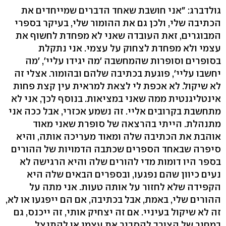
גולדברג: "אני חושבת שאחד הדברים שמייחדים את
הכתיבה שלי, ולכן גם את ההומור שלי, בעיקר בספרי
המבוגרים, זאת העובדה שאני לא מפחדת לחשוף את
עצמי ולא מפחדת לצחוק על עצמי. אני נתקלת
בסופרים וסופרות שהמחשבה 'מה יגידו עליי', 'מה
יחשבו עליי', פוגעת בכתיבה שלהם ובהומור. אצלי זה
לא שיקול. לא אכפת לי לצאת למראית עין קצת פחות
אינטליגנטית ממה שאני במציאות. בנוסף לכך, אני לא
מתחשבת בקרובים אליי. זה נשמע אכזרי, אבל ככה אני
מתנהלת. הייתי בהרצאה של סופרת שאני מאוד
אוהבת את הכתיבה שלה ומאוד מעריכה אותה, והיא
סיפרה שבאחד הספרים שכתבה הדמויות של ההורים
בספר היו דומות מדי להורים שלה והיא הרגישה לא
נעים כיוון שהם נפגעו, ובספרים הבאים שלה היא
הקפידה שלא לחזור על אותה טעות. אני מתה על
ההורים שלי, באמת, אבל בכתיבה, אם הם ייפגעו או לא,
זה לא שיקול בעיניי. אם זה יצחיק אותי, זה ייכנס, גם
במחיר של הצורך להסביר את עצמי או להתנצל