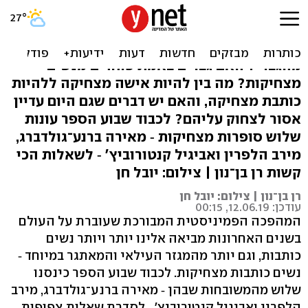
אני מבינה מה זה מצחיק
יש בכלל דבר כזה הומור נשי? ובמה הוא שונה
מהגברי? האם גברים באמת פוחדים מנשים
מצחיקות? מה בין להיות אישה מצחיקה ללהיות
כותבת מצחיקה, והאם יש דברים שגם היום עדיין
אסור לצחוק עליהם? לכבוד שבוע הספר עונות
שלוש סופרות מצחיקות ‑ מאירה ברנע־גולדברג,
מירב הלפרין ואביגיל קנטורוביץ' ‑ לשאלות הכי
קשות רן בן־נון | צילום: יובל חן
רן בן־נון | צילום: יובל חן
עודכן: 12.06.19, 00:15
המהפכה הפמיניסטית המבורכת שעוברת על העולם
בשנים האחרונות מביאה אלינו יותר ויותר נשים
כותבות, וגם יותר מהמגזר העילאי והמאתגר במיוחד ‑
נשים כותבות מצחיקות. לכבוד שבוע הספר כינסנו
שלוש מהמשובחות שבהן ‑ מאירה ברנע־גולדברג, מירב
הלפרין ואביגיל קנטורוביץ' ‑ לסדרת שאלות צפופות