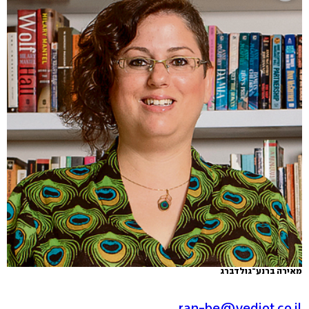
מאירה ברנע־גולדברג
ran-be@yediot.co.il