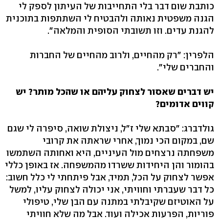
כותבת שום דבר בלי התחייבות של העיתון לספק לי
הגנה משפטית נאותה ולהבטיח לי השתתפות בתוכנית
להגנת עדים. וזו תשובתי הסופית והמלאה".
הלפרין: "רק מהחיים, ולרוב מהחיים של החברות
והחברים שלי".
יש דברים שאסור לצחוק עליהם או שהכל מותר? יש
קווים אדומים?
גולדברג: "סבתא שלי ז"ל, ניצולת שואה, סיפרה לי שגם
שם, במקום הכי נמוך, אחרי שראתה את קרובי
משפחתה נרצחים מול העיניים, היא ואחותה השתמשו
בהומור והן היחידות ששרדו מהמשפחה. אז באופן כללי
אפשר לצחוק על הכל, תמיד, אבל פיתחתי לי כלל חשוב:
כל דבר שעברתי וחוויתי, אני יכולה לצחוק עליו, למשל
על האוטיזם שקיבלתי במתנה עם הבן שלי, טיפולי
פוריות, הפרעות אכילה ועוד. אבל מה שלא חוויתי