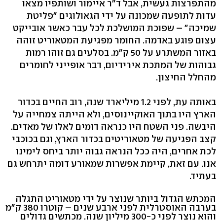
מהתפרצות געשית, אבל ד"ר איימור ושותפיו מצאו
עדות לתופעה שמכונה על ידי הגאולוגים "פליטת
שמיכה" – שפוכת המושלכת לכל עבר כאשר אובייקט
עצום פוגע באדמה. החומר מפגיעת המטאוריט זוהה
באזור המשתרע על 50 ק"מ. בסלעים גם זוהו רמות
גבוהות של המתכת אירידיום, דבר אופייני לחומרים
מהחלל החיצון.
באותה עת, לפני 1.2 מיליארד שנה, רוב החיים בכדור
הארץ היו בתוך האוקיינוסים, ולא הייתה צמחייה על
היבשה. פני השטח היו כנראה דומים לאלו של מאדים.
קצב הפגיעה של מטאוריטים בכדור הארץ, וגם בכוכבי
לכת אחרים, היה ככל הנראה גבוה יותר ביחס לימינו
אנו. עם זאת, קיימת אפשרות שמאורע דומה יתרחש גם
בעתיד.
המכתש הגדול ביותר שנוצר על ידי מטאוריט התגלה
בערבה האוסטרלית לפני ארבע שנים – קוטרו 380 ק"מ
והוא נוצר לפני כ-300 מיליון שנה. מכתשים גדולים