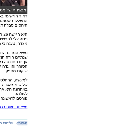
מפגינות של מטה
היחסים סבלה דאו
היא
ניסה עלי להפשיט
מצדה, טענה כי ה
שנתיים הורה הנשי
הסוהר והוועדה 
שיקום מספק.
למעשה, ההחלטה 
שליש ממאסרה. דא
באחרונה היא אף
לעולמה.
פורסם לראשונה 20.06.19, 10:11
מצאתם טעות בכתב
תגיות:
אלימות 