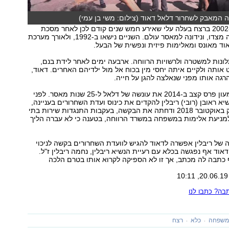
 המאבק לשחרור דלאל דאוד (צילום: משי בן עמי)
דאוד הורשעה ב-2002 ברצח בעלה עלי שאירע חמש שנים קודם לכן לאחר מסכת
התעללות שספגה מצדו, ונידונה למאסר עולם. השניים נישאו ב-1992, ולאורך מערכת
ד מאונס ומאלימות פיזית ונפשית של הבעל.
 הגישה 26 תלונות למשטרה ולרשויות הרווחה. ארבעה ימים לאחר לידת בנם,
 אותה ולקיים איתה יחסי מין בכוח אל מול ילדיהם האחרים. דאוד,
רגה אותו מפני שנאלצה להגן על חייה.
נשיא המדינה שמעון פרס קצב ב-2014 את עונשה של דלאל ל-25 שנות מאסר. לפני
א ראובן (רובי) ריבלין להקדים את כינוס ועדת השחרורים בעניינה,
אך זו התכנסה רק באוקטובר 2018 ודחתה את הבקשה, בעקבות התנגדות שירות בתי
למניעת אלימות במשפחה במשרד הרווחה, בטענה כי לא עברה הליך
של ריבלין אפשרה לדאוד להגיש לוועדת השחרורים בקשה לניכוי
וד אף נפגשה בכלא עם רעיית הנשיא ריבלין, נחמה ריבלין ז"ל.
 כתבה לה מכתב, אך זו לא הספיקה לקרוא אותו בטרם הלכה
ה? כתבו לנו
במשפחה
כלא
רצח