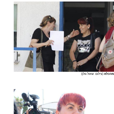
 מהכלא
(צילום: שאול גולן)