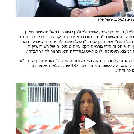
 דינה
(צילום: שאול גולן)
עורכת דינה של דלאל, רויטל בן שבת, אמרה לאולפן ynet כי דלאל מרגישה מצוין
ורה בהתרגשות. "בתוך תוכנו האמנו שזה יקרה כבר לפני הרבה זמן,
 בכל פעם", אמרה בן שבת. "דלאל מוכנה לחייה החדשים עד כמה
. היא תלווה בידי גורמים מקצועיים טיפוליים של רשות שיקום
 למצוא תעסוקה. לאט לאט ובהדרגה היא תחזור לחיי החברה".
ל שהחזרה לחברה תהיה נעימה וטובה עבורה", הוסיפה בן שבת. "זה
נכון שיש קשיים, זה אתגר לא פשוט. במיוחד אחרי 18 שנה בכלא. היא צריכה
לרווחה".