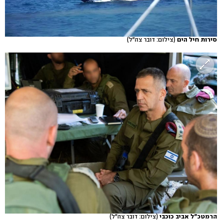
סירות חיל הים
(צילום: דובר צה"ל)
הרמטכ"ל אביב כוכבי
(צילום: דובר צה"ל)