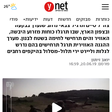
תיעוד: צה"ל מדמה לוחמה
בלבנון בתרגיל נרחב
צה"ל סיים תרגיל צבאי נרחב שנערך בבקעה
ובצפון הארץ, שבו תרגלו כוחות מזרוע היבשה,
האוויר והים תרחישי לחימה בשטח לבנון. מערך
ההגנה האווירית תרגל תרחישים בהם נדרש
לגלות וליירט ירי תלול-מסלול בהיקפים רחבים
יואב זיתון
פורסם: 20.06.19, 16:59