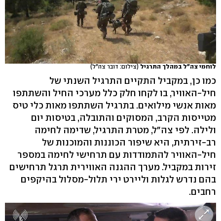
לוחמי צה"ל במהלך התרגיל
(צילום: דובר צה"ל)
כמו כן, במקביל התקיים התרגיל השנתי של
חיל-האוויר, בו לקחו חלק כלל מערכי החיל והשתתפו
מאות אנשי מילואים. בתרגיל השתתפו מאות כלי טיס
מטייסות הקרב, המסוקים והתובלה, בטיסות יום
ולילה. לפי צה"ל, מטרת התרגיל, שדימה לחימה
רב-זירתית, היא שיפור הכוננות והמוכנות של
חיל-האוויר להתמודדות עם תרחישי לחימה במספר
זירות במקביל. מערך ההגנה האווירית תרגל תרחישים
בהם נדרש לגלות וליירט ירי תלול-מסלול בהיקפים
רחבים.