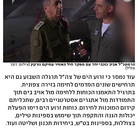
הרמטכ"ל אביב כוכבי יחד עם מפקד חיל האוויר עמיקם נורקין
(צילום: דובר
צה"ל)
עוד נמסר כי זרוע הים של צה"ל תרגלה השבוע גם היא
תרחישים שונים המדמים לחימה בזירה צפונית.
בתרגיל התאמנו הכוחות ללחימה מול אויב בים תוך
התמודדות מול אתגרים אסטרטגיים רבים, שתכליתם
קידום המוכנות לחירום. כוחות זרוע הים דימו הפעלת
יכולות הגנה והתקפה תוך שימוש בספינות טילים,
בצוללות, בספינות בט"ש, ביחידות תכנון ושליטה ועוד.