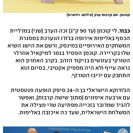
קוכמן. יום קרבות ענק
(צילום: רויטרס)
כבוד.
לי קוכמן (עד 90 ק"ג) זכה הערב (שני) במדליית
הכסף באליפות אירופה בג'ודו הנערכת במסגרת
המשחקים האירופיים במינסק, ורשם את הישג השיא
שלו בקריירה. קוכמן הפסיד בגמר למיקאיל אוזרלר
הטורקי בעונשים בניקוד הזהב. בקרב האחרון הוא
נראה עייף ולא היה מספיק אקטיבי, בסיום הוא
התחבק עם יריבו הטורקי.
הג'ודוקא הישראלי בן ה-24 סיפק הופעה פנטסטית
עם ארבעה איפונים (מתוך שישה קרבות), ואפשר
להגיד שמדובר בזכייה מפתיעה שדי מצילה את
המשלחת הישראלית, שעד כה איכזבה באליפות.