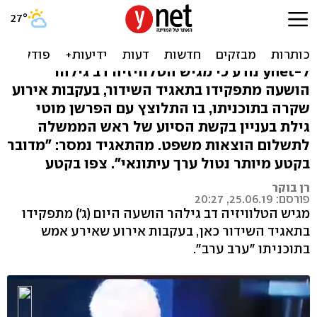
בגלל בדיחה על נתניהו: דב
גילהר הושעה משידורי כאן
ל-ynet נודע כי מגיש הטלוויזיה דב גילהר
הושעה מתפקידו בתאגיד השידור, בעקבות אירוע
שקרה בתוכניתו, בו התלוצץ עם הפרשן מוטי
גילת בעניין בקשת הסיוע של ראש הממשלה
לתשלום הוצאות משפט. מהתאגיד נמסר: "מדובר
בקטע מיותר נטול ערך עיתונאי". צפו בקטע
רן בוקר
פורסם: 25.06.19, 20:27
מגיש הטלוויזיה דב גילהר הושעה היום (ג') מתפקידו
בתאגיד השידור כאן, בעקבות אירוע שאירע אמש
בתוכניתו "ערב ערב".