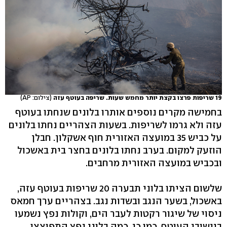
19 שריפות פרצו בקצת יותר מחמש שעות. שריפה בעוטף עזה
(צילום: AP)
בחמישה מקרים נוספים אותרו בלונים שנחתו בעוטף
עזה ולא גרמו לשריפות. בשעות הצהריים נחתו בלונים
על כביש 35 במועצה האזורית חוף אשקלון. חבלן
הוזעק למקום. בערב נחתו בלונים בחצר בית באשכול
ובכביש במועצה האזורית מרחבים.
שלשום הציתו בלוני תבערה 20 שריפות בעוטף עזה,
באשכול, בשער הנגב ובשדות נגב. בצהריים ערך חמאס
ניסוי של שיגור רקטות לעבר הים, וקולות נפץ נשמעו
ביישובי העוטף. כמו כן, כמה בלוני נפץ התפוצצו