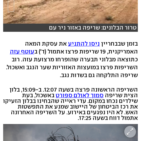
טרור הבלונים: שריפה באזור ניר עם
בזמן שבבחריין
ניסו להתניע
את עסקת המאה
האמריקנית, 19 שריפות פרצו אתמול (ד') ב
עוטף עזה
כתוצאה מבלוני תבערה שהופרחו מרצועת עזה. רוב
השריפות פרצו במועצות האזוריות שער הנגב ואשכול.
שריפה התלקחה גם בשדות נגב.
השריפה הראשונה פרצה בשעה 12:07. ב-15:09, בלון
הצית שריפה
סמוך לאולם ספורט
באשכול, בעת
שילדים נכחו במקום. עדי ראייה שהבחינו בבלון הזעיקו
את רכז הביטחון של היישוב שמנע את התפשטות
האש. לא היו נפגעים באירוע. על השריפה האחרונה
אתמול דווח בשעה 17:25.