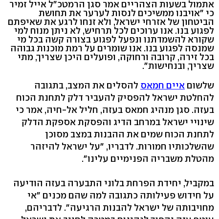
אתמול בשעות הצהריים אמר סגן הרמטכ"ל אייל זמיר
כי "אויבנו ממשיכים לנסות לערער את תחושת
הביטחון של אזרחי ישראל, ולא זנחו לרגע את שאיפתם
לפגוע בנו. אנו ערוכים לכל תרחיש, לא ניתן מנוח למי
שקורא להשמדתנו ונפעל לפגוע בצורה קשה בכל מי
שמנסה לפגוע בנו. אנו שומרים על רמת מוכנות גבוהה
בכל זירה, קרובה ורחוקה, ופועלים היכן שצריך, מתי
שצריך, ובנחישות".
שלשום
איים חמאס
להסלים את המצב, בתגובה
להחלטת ישראל להפסיק להעביר דלק לתחנת הכוח
בעזה. סגן מנהיג חמאס בעזה, חליל אל-חיה, אמר כי
שינויי ישראל במרחב הדיג והפסקת אספקת הדלק
לתחנת הכוח שמים את ההבנות במצב מסוכן
שהשלכותיו חמורות. לדבריו, "על ישראל להיזהר
מהטלת משבריה הפנימיים עלינו".
במקביל, יחידת הפרחת בלוני התבערה בעזה הודיעה
על חידוש פעילותה כתגובה למה שהם מכנים "אי
מחויבותה של ישראל להבנות הרגיעה". לדבריהם,