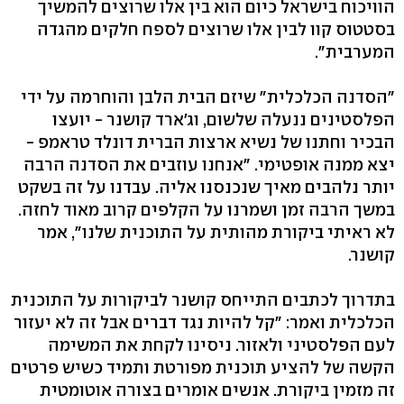
הוויכוח בישראל כיום הוא בין אלו שרוצים להמשיך
בסטטוס קוו לבין אלו שרוצים לספח חלקים מהגדה
המערבית".
"הסדנה הכלכלית" שיזם הבית הלבן והוחרמה על ידי
הפלסטינים ננעלה שלשום, וג'ארד קושנר - יועצו
הבכיר וחתנו של נשיא ארצות הברית דונלד טראמפ -
יצא ממנה אופטימי. "אנחנו עוזבים את הסדנה הרבה
יותר נלהבים מאיך שנכנסנו אליה. עבדנו על זה בשקט
במשך הרבה זמן ושמרנו על הקלפים קרוב מאוד לחזה.
לא ראיתי ביקורת מהותית על התוכנית שלנו", אמר
קושנר.
בתדרוך לכתבים התייחס קושנר לביקורות על התוכנית
הכלכלית ואמר: "קל להיות נגד דברים אבל זה לא יעזור
לעם הפלסטיני ולאזור. ניסינו לקחת את המשימה
הקשה של להציע תוכנית מפורטת ותמיד כשיש פרטים
זה מזמין ביקורת. אנשים אומרים בצורה אוטומטית