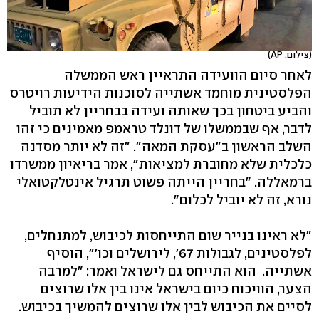
(צילום: AP)
לאחר סיום הוועידה התראיין ראש הממשלה
הפלסטינית מוחמד אשתייה לסוכנות הידיעות רויטרס
והביע ביטחון בכך שאותה ועידה בבחריין לא תוביל
לדבר, אף שבממשלו של דונלד טראמפ מאמינים כי זהו
השלב הראשון ב"עסקת המאה". "זה לא יותר מסדנה
כלכלית שלא מחוברת למציאות", אמר בריאיון ממשרדו
ברמאללה. "בחריין הייתה פשוט תרגיל אינטלקטואלי
נורא, זה לא יוביל לכלום".
"לא ראינו בנייר שום התייחסות לכיבוש, למתנחלים,
לפלסטינים, לגבולות 67', לירושלים וכו'", הוסיף
אשתייה. הוא התייחס גם לישראל ואמר: "למרבה
הצער, הוויכוח כיום בישראל אינו בין אלו שרוצים
לסיים את הכיבוש לבין אלו שרוצים להמשיך בכיבוש.