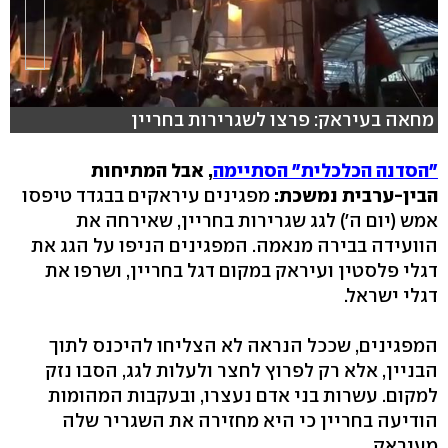
מחאה בעיראק: פרצו לשגרירות בחריין
"הסדנה הכלכלית" הסתיימה
, אבל המתיחות
הבין-ערבית נמשכת:
מפגינים עיראקים בבגדד טיפסו
אמש (יום ה') לגג שגרירות בחריין, שאירחה את
הוועידה בבירה מנאמה. המפגינים הניפו על הגג את
דגלי פלסטין ועיראק במקום דגל בחריין, ושרפו את
דגלי ישראל.
המפגינים, שככל הנראה לא הצליחו להיכנס לתוך
הבניין, אלא רק לפרוץ לחצר ולעלות לגג, הסבו נזק
למקום. עשרות בני אדם נעצרו, ובעקבות המהומות
הודיעה בחריין כי היא מחזירה את השגריר שלה
מעיראק.