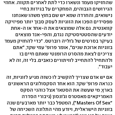
שהחזיקו מעמד ונשארו כדי לתת לאחרים תקווה. אחוזי
הגירושים הגבוהים, המחקרים על בגידות בחיי
נישואים, והחרדה שמא יש שם בחוץ משהו שאנחנו
מפסידים הפכו את הזוגיות לעסק סבוך יותר מפיזיקה
קוואנטית. גם אלה שמוצאים את ה-אחד או ה-אחת
יודעים שהסטטיסטיקה נגדם, והפי-אנד מוצאים
בעיקר בסרטים של ג'וליה רוברטס. "כדי להחזיק מעמד
בזוגיות ארוכת שנים", אומר פרופ' עמי שקד, "אתם
צריכים לצאת מהסרט הרומנטי שאתם חיים בו
ולהתחיל להתחייב לוויתורים כואבים. בלי זה, זה לא
יעבוד".
אם יש אדם שצריך להקשיב לו כשזה מגיע לזוגיות, זה
כנראה פרופ' שקד. הוא אחד הסקסולוגים הראשונים
בארץ, מי שעשה את הסטאז' אצל כוהני הסקס
האמריקאים מאסטרס וג'ונסון (גיבורי הסדרה
"Masters Of Sex"), המטפל כבר יותר מארבעים שנה
בזוגיות הישראלית, ויודע מהי התלונה השכיחה של