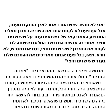
“אני לא חושב שיש הסבר אחד לאיך החזקנו מעמד,
אבל אף פעם לא לקחנו אחד את השנייה כמובן מאליו.
הממוצע האמריקאי של נישואים עמד על שש שנים
וחצי. אחרי זה אנשים התגרשו. החלטנו ששווה לנו
לקחת את הסיכון לשש שנים וחצי, וגם אם נתגרש, לא
נורא. מאז, בכל פעם אנחנו מאריכים את ההסכם שלנו
בעוד שש שנים וחצי”.
כמו משה וציפורה, גם שאר המרואיינים ב"אמנות
הזוגיות", החלו את חייהם המשותפים במאה הקודמת
– כשאופציית הגירושים הייתה פחות שימושית, מוסד
הנישואים היה חזות הכל, וטינדר עוד לא היה בתכנון.
גם אם זה לא נכתב מפורשות, רובם בחרו להישאר יחד
כי זה מה שהכירו, ומשום שהאלטרנטיבה לא תמיד
הייתה זוהרת יותר. לרובם חריקת השיניים הזאת