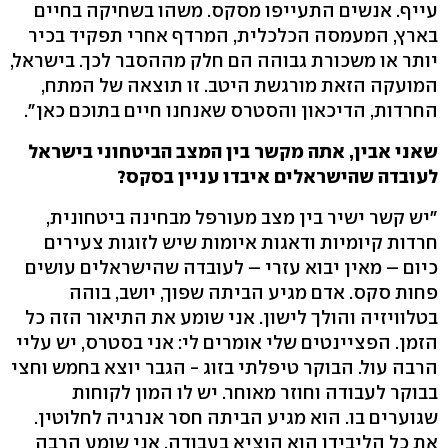
עייף. אנשים התעייפו מסקס. משהו בשחיקה בחיים
בארץ, המעמסה הכלכלית, המרדף אחרי תפקיד בכיר
יותר או משכורת גבוהה הם חלק מההסבר לכך. בישראל,
המועקה הזאת מורגשת היטב. זו תוצאה של המתח,
החרדות, הדיכאון והסטרס שאנחנו חיים בתוכם כאן".
שאני אבין, אתה מקשר בין המצב הביטחוני בישראל
לעובדה שהישראלים איבדו עניין בסקס?
"יש קשר ישיר בין מצב מעורפל מבחינה ביטחונית,
חרדות קיומיות ודאגות איומות שיש לזוגות צעירים
כיום – מאין יבוא עזרי – לעובדה שהישראלים עושים
פחות סקס. אדם מגיע הביתה שפוך, יושב, בוהה
בטלוויזיה והולך לישון. אני שומע את התיאור הזה כל
הזמן. הפציינטים שלי אומרים לי: אני בסטרס, יש עליי
הרבה עול. הבוקר טיפלתי בזוג - הגבר יוצא בחמש וחצי
בבוקר לעבודה וחוזר מאוחר. יש לו המון לקוחות
שגוערים בו. הוא מגיע הביתה חסר אנרגיה לחלוטין.
את כל הליבידו הוא הוציא בעבודה. אני שומע הרבה