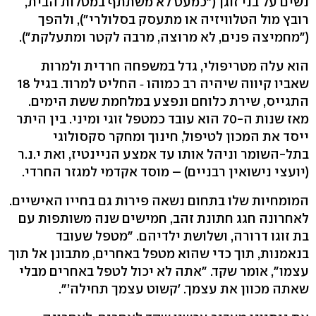
נשים על בני זוגן ("כמעט לא משתתף במטלות הבית,
רובץ מול הטלוויזיה או מתעסק בסלולרי"), ולהפך
("מחמיצה פנים, לא מרוצה, מרבה לקטר ומתעלקת").
הוא עלה מטריפולי, גדל במשפחה חרדית ולמרות
שאביו קיווה שיהיה רב כמוהו ‑ החליט למרוד. בגיל 18
התגייס, שירת כלוחם ונפצע במלחמת ששת הימים.
מאז שנות ה-70 הוא עובד כמטפל זוגי ומיני. בין היתר
ייסד את המכון לטיפול, חינוך ומחקר סקסולוגי
בתל-השומר וניהל אותו עד אמצע הניינטיז, ואת י.נ.ר
(יועצי נישואין רבניים) – מוסד אקדמי למגזר החרדי.
המומחיות שלו בתחום נשאה פירות גם בחייו האישיים.
לאחרונה חגג חתונת זהב, חמישים שנה משותפות עם
בת זוגו דרורה, ושלושת ילדיהם. "מטפל שעובד
בנאמנות, תוך כדי שהוא מטפל באחרים, מתבונן אל תוך
עצמו", אומר שקד. "אתה לא יכול לטפל באחרים מבלי
שאתה מכוון את עצמך. 'קשוט עצמך תחילה’".