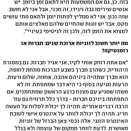
בזה. כן, גם אם המשמעות היא לתאם זמן ביומן. יש
אנשים שירימו גבה ויגידו, זה מכני, אבל אני לא חושב
שזה נכון. אני לא ממליץ לפתוח יומן ולתאם מתי עושים
סקס, אבל יש זוגות שהחיים שלהם מאלצים אותם
למצוא את הזמן לזה, ולכן זה לגיטימי בעיניי".
מה יותר חשוב לזוגיות ארוכת שנים: חברות או
רומנטיקה?
"אם אתה דוחק אותי לקיר, אני אגיד חברות. גם במסורת
היהודית, כשהרב מברך בשבע הברכות מתחת לחופה,
הוא מברך שתהיה ביניהם אהבה, אחווה, שלום ורעות.
הרעות מגיעה בסוף כי היא דבר שמתפתח. זה לא
משהו שמגיע עם מצנח ברגע הראשון שמתחתנים. אם
התפתחה ביניכם חברות - בדרך כלל תרוויח גם עוד
הרבה דברים אחרים. תהיה לך יכולת לסלוח על מעשה
חריג. תהיה לך יכולת לוותר על אינטרס אישי לטובת
האינטרס הזוגי. אלה נכסי צאן הברזל של זוגיות
מאושרת. לדעת לוותר ממקום של עוצמה ולא בגלל