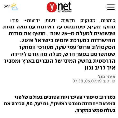
"בגידה היא לא סיבה לפרק
נישואים"
מחקר מקיף, שמתבסס על ראיונות עם מאה זוגות
שנשואים למעלה מ–25 שנה ‑ חושף את סודות
ההישרדות במערכת יחסים בישראל 2019.
הסקסולוג פרופ' עמי שקד, מעורכי המחקר
שמתפרסם בספר חדש, מגלה מה גורם לירידה
הדרסטית בחשק המיני של הגברים בארץ ומסביר
איך לריב נכון
איתי סגל
פורסם: 05.07.19, 07:38
כמו רוב סיפורי ההיכרויות הטובים בעולם שלפני
המצאת “חתונה ממבט ראשון”, גם יעל, 50, הכירה את
בעלה ממש במקרה.