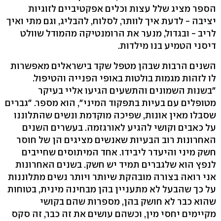
הספר מציג שלל עצות וכלים אפקטיביים לזוגיות
יציבה - לדעת איך לוותר, לסלוח, להבליג, וגם מתי ואיך
לריב - ובגדול, מנער את הרומנטיקה מהמודל שוולט
דיסני הטמיע בנו מילדות.
השנים הרבות שבהן מטפל שקד בישראלים מאפשרות
לו לזהות מגמות בולטות באופי הפנייה והטיפול.
"בשנות השמונים והתשעים הגיעו אליי בעיקר
מטופלים עם בעיות בתפקוד המיני", הוא מספר. "גברים
שסבלו מאין אונות, שפיכה מוקדמת ונשים שהתלוננו
על כאבים וקושי להגיע לאורגזמה. בעשרים השנים
האחרונות רוב הבעיות שאנשים מציגים הן של חוסר
חשק מיני והיעדר ליבידו. אחד המיתוסים שחייבים
לנפץ הוא שלגברים תמיד יש חשק. בשנים האחרונות
אני רואה בצורה מובהקת שיותר ויותר נשים מתלוננות
על כך שהבעל לא מתעניין בהן מבחינה מינית, בטוחות
שהוא כבר לא חושק בהן, מספרות שהם בקושי
מקיימים יחסי מין, וכשהם עושים את זה כבר, זה סקס