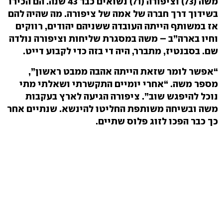
משה (73) וציפורה (71) נשואים כבר 43 שנה. הם הכירו
בשידוך דרך חברה של אמה של ציפורה. מה שהיה להם
אז במשותף הייתה העובדה ששניהם יהודים, רווקים
וחיו בארה”ב – משה במסגרת שליחות וציפורה נולדה
שם. בסבנטיז, מתברר, היה די בזה כדי לקבוע דייט.
“אפשר לומר שזאת הייתה אהבה ממבט ראשון”,
מספר משה. “אחרי יומיים התקשרתי ושאלתי מתי
נוכל להיפגש שוב”. ציפורה הגיעה לארץ בעקבות
משה ובשיחה משותפת החליטו להינשא. שנתיים אחר
כך כבר הפכו לזוג פלוס שתיים.