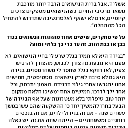
אשליה. אבל ברית הנישואים הרבה יותר מורכבת
משאר מרכיבי החיים. כשהנישואים מספקים צרכים
קיומיים, אדם לא ישאף לאלטרנטיבה שתדרוש להתחיל
הכל מהתחלה".
על פי מחקרים, שישים אחוז מהזוגות הנשואים בגדו
בבן או בבת הזוג. זה עד כדי כך בלתי נמנע?
"בגידה היא לא תמיד בגלל שרע לי בחיי הנישואים. לא
פעם היא נובעת מהצורך לכבוש, מהצורך להרגיש
צעיר, לאו דווקא בגלל שחסר לי משהו מסוים. בגידה
היא גם לא סיבה לפרק נישואים. סטטיסטית, חמישים
אחוז יתגרשו אחרי גילוי הבגידה. האמון יתרסק, וכל
אחד ילך לדרכו. חמישים אחוז ימשיכו הלאה ממקום
יותר טוב. טיפלתי בלא מעט זוגות שעל אף הבגידה של
הבעל בחרו להמשיך יחד כי ההשקעה שהם עשו במשך
עשרים שנה - אם זה בגידול ילדים, אם זה בנכסים
רוחניים ומשפחתיים – הייתה שווה את זה. יש כאלה
שבזכות תשתית איתנה ביחסים שלהם מחליטים