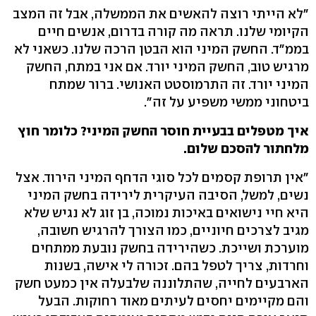
"לא הייתי רוצה להאשים את הממשלה, אבל זה המצב
הקיומי שלנו. תראה מה קורה בדרום, אנשים חיים
בממ"ד. החשק המיני הוא הבטן הרכה שלנו. כשאני לא
מרגיש טוב, החשק המיני יורד. אם אני במתח, החשק
המיני יורד. זה התרמוסטט האנושי. ברור שמתח
ביטחוני ממשי משפיע על זה".
איך מטפלים בבעיית חוסר החשק המיני? כלומר חוץ
מלחתור להסכם שלום.
"אין תרופת קסמים לכל סוגי הדחף המיני הירוד. אצל
נשים, למשל, הסיבה העיקרית לירידה בחשק המיני
היא חיי נישואים באיכות נמוכה, בן זוג לא נגיש שלא
מגיב לצרכים חיוניים, כמו הצורך להרגיש חשובה,
מוערכת ושייכת. כשהירידה בחשק נובעת ממתחים
וחרדות, צריך לטפל בהם. זכורה לי אישה, בשנות
הארבעים לחייה, שהתלוננה שלבעלה אין כמעט חשק
והם מקיימים יחסים לעיתים מאוד רחוקות. הבעל