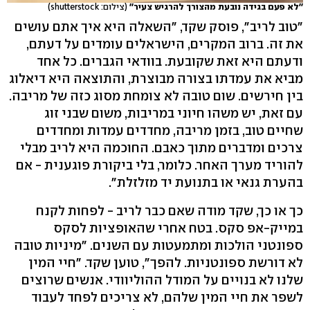
''לא פעם בגידה נובעת מהצורך להרגיש צעיר''
(צילום: shutterstock)
"טוב לריב", פוסק שקד, "השאלה היא איך אתם עושים
את זה. ברוב המקרים, הישראלים עומדים על דעתם,
ודעתם היא זאת שקובעת. בוודאי הגברים. כל אחד
מביא את עמדתו בצורה מבוצרת, והתוצאה היא דיאלוג
בין חירשים. שום טובה לא צומחת מסוג כזה של מריבה.
עם זאת, יש משהו חיוני במריבות, משום שבני זוג
שחיים טוב, בזמן מריבה, מחדדים עמדות ומחדדים
צרכים ומדברים מתוך כאבם. החוכמה היא לריב מבלי
להוריד מערך האחר. כלומר, בלי ביקורת פוגענית - אם
בהערת גנאי או בתנועת יד מזלזלת".
כך או כך, שקד מודה שאם כבר לריב - לפחות לקנח
במייק-אפ סקס. בטח אחרי שהאופציות לסקס
ספונטני הולכות ומתמעטות עם השנים. "מיניות טובה
לא דורשת ספונטניות. להפך", טוען שקד. "חיי המין
שלנו לא בנויים על המודל ההוליוודי. אנשים שרוצים
לשפר את חיי המין שלהם, לא צריכים לפחד לעבוד