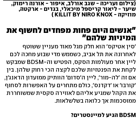
(צילום ועריכה - שגב אורלב, איפור - אורנה רימוק,
שיער - ליאור קריספל מיכאלי, בגדים - ארקטה,
מוזיקה - KILLIT BY NIRO KNOX )
"אנשים היום פחות מפחדים לחשוף את
המיניות שלהם"
'סין אטיקס' הוא חלק מגל מאוד מעניין ששוטף
לאחרונה את תל אביב, כשממש מדי שבוע מחכה לכם
ליין אחר מעולמות הסקס, הפטיש וה-BDSM שמבקש
לקחת את הפנטזיות שלכם לקצה הכי רחוק שלהן. בין
אם זה 'לה-מור', ליין ה'סדום' הוותיק ממועדון הדאנג'ן,
'קורבו' או 'דקדנס', כולם מתחרים על האפשרות לסחוף
את הקהל שמגיע אליהם לאווירה סקסית שמשוחררת
ממוסכמות אך כלואה בשלשלאות.
BDSM הגיע למיינסטרים?