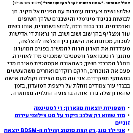
אנג'ל אוגוסטה. "אנחנו מכוונים לקהל מקצועני יותר"
(צילום: שגב אורלב)
שלוש נשים צעירות עומדות עם הפנים אל הקיר. הן
לבושות בביגוד מינימלי והישבנים שלהן חשופים
ואדמדמים. גבר גבוה ורזה, לבוש בשחורים, אוחז בשוט
עור ומצליף בהן שוב ושוב ושוב. הן נראות די אדישות
למכות, מכוונות את הישבן בין הצלפה להצלפה,
מעודדות את האדון הרזה להמשיך. בפנים המועדון
מתנגן לו טכנו אפל ורפטטיבי שמכניס מיד לאווירה.
החלל המרכזי חשוך, כשתאורה אקסטטית מאירה מדי
פעם את הנוכחים, חלקם רוקדים ואחרים משתעשעים
במשחקי תפקידים. אני זזה מעט הצידה וקולטת אישה
בבגדי עור צמודים זוחלת על ריצפת המועדון, בזמן
שהאדון שלה גורר אותה ברצועה התלויה מצווארה.
חשפניות יוצאות מהארון: די לסטיגמה
סוד שהוא רק שלנו: ביקור על סט צילומי עירום
זוגיים
אני ילד טוב, רק קצת סוטה: קהילת ה-BDSM יוצאת