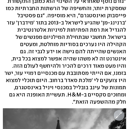
"גורם נוסף שאחראי על השינוי הוא כמובן התקשורת
שמסקרת יותר, והחשיפה של הרשתות החברתיות כמו
פייסבוק ואינסטגרם", היא מוסיפה. "גם פסטיבל
'ברנינג-מן' שהגיע לישראל ב-2013 בתור 'מידברן' עזר
להגדיל את רמת הפתיחות למיניות אלטרנטיבית
בישראל. תחשבי שבתחילת המילניום מפגשים של
הקהילה היו נערכים בסודיות מוחלטת, ומעטים
האנשים שהייתה להם גישה או ידע לגבי זה. גם
אינטרנט זה לא משהו שהיה אפשר למצוא בכל בית,
והיו מעט מאוד דרכים להכיר ולהיחשף לעולם הזה.
בזמנו, אם הייתי מסתובבת עם מכנסיים דמויי עור, ישר
היו צועקים לי 'מלכת סאדו' ברחוב. היום תוכלי למצוא
תמונות של עינב בובליל במכנסי ויניל באינסטגרם,
ומחוכים סקסיים ב-H&M. תעשיית האופנה היא גם
חלק מההשפעה הזאת".