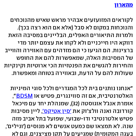
מהארון
לקוראים המזועזעים אבהיר מראש שאיש מהנוכחים
והנוכחות במקום לא סבל (אלא אם הוא רצה בכך).
ולמרות התיאורים האפלים, הבליינים במסיבה הזאת
דווקא היו חייכניים ולא לקחו את עצמם יותר מדי
ברצינות. הם הגיעו כי הם מזדהים עם האווירה והווייב
של המסיבות האלה, שמאפשרות להם את החופש
והחירות להגשים את הפנטזיות הכי ארוטיות וקינקיות
שעולות להם על הדעת, ובאווירה בטוחה ומאפשרת.
"אנחנו נותנים בית לכל המגדרים ולכל סוגי המיניות
האלטרנטיבית, אם זה סווינגרים, פטיש או
BDSM
",
אומרת אנג'ל אוגוסטה (32), שמנהלת יחד עם מיכאל
קורדובה ואנה וולצ'וק את
'סין אטיקס'
, ליין מסיבות
פטיש אלטרנטיבי ודו-שבועי, שפועל בתל אביב מזה
שנה. לא תמצאו שם כמעט אנשים לא מנוסים ('ונילים',
בעגה המקומית) שמגיעים על תקן מציצנים, וגם לא