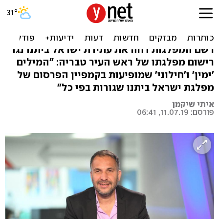
אושרה מפלגת "הימין
החילוני" של רון קובי
רשם המפלגות דחה את עתירת ישראל ביתנו נגד
רישום מפלגתו של ראש העיר טבריה: "המילים
'ימין' ו'חילוני' שמופיעות בקמפיין הפרסום של
מפלגת ישראל ביתנו שגורות בפי כל"
איתי שיקמן
פורסם: 11.07.19, 06:41