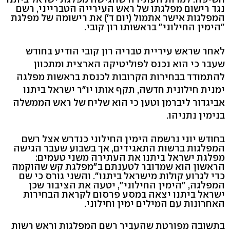
נגד רישום מפלגתו של ראש העירייה הטברייני, רשם
המפלגות אישר אתמול (יום ד') את רישומה של מפלגת
"הימין החילוני" בראשותו רון קובי.
לאחר שראש עיריית טבריה רון קובי הודיע בחודש
שעבר כי הוא נכנס לפוליטיקה הארצית ומתכוון
להתמודד בבחירות הקרובות לכנסת בראשות מפלגה
ימנית חילונית חדשה, תקף אותו יו"ר ישראל ביתנו
אביגדור ליברמן וטען כי הוא שליח של ראש הממשלה
בנימין נתניהו.
בחודש יוני נרשמה הימין החילוני כנדרש אצל רשם
המפלגות ברשות התאגידים, אך בשבוע שעבר הגישה
מפלגת ישראל ביתנו את העתירה משני טעמים:
הראשון הוא שמדובר לטענתם ב"מפלגת קש שהוקמה
כדי לגרוע קולות מישראל ביתנו". והשני גורס כי שם
המפלגה, "הימין החילוני", יטעה את הציבור שכן
ישראל ביתנו יצאה במסע פרסום לקראת הבחירות
האחרונות עם המילים ימין וחילוני.
בתשובה מפורטת שהעביר רשם המפלגות וראש רשות