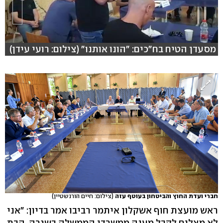
מסעדן הטיח בח"כים: "הונו אותנו" (צילום: רועי עידן)
חברי ועדת החוץ והביטחון בעוטף עזה
(צילום: חיים הורנשטיין)
ראש מועצת חוף אשקלון איתמר רביבו אמר בדיון: "אני
לא מצליח לקבל מענה ממשרדי הממשלה בשגרה. הבת