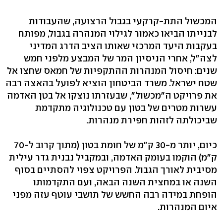
המכשול התת-קרקעי בגבול הרצועה, שהעבודות
לבנייתו הביאו כאמור לגילוי המנהרה בגבול, מפותח
בעקבות היעד המרכזי שאותו הציב הדרג המדיני
לצה"ל, אחרי הניסיון המר של המבצע מלפני חמש
שנים: חיסול המנהרות ההתקפיות של חמאס שחצו אל
שטח ישראל. משרד הביטחון הוציא לפועל בהאצה רבה
את פרויקט ה"מכשול", שבעזרתו נוצקו אל בטן האדמה
עשרות מטרים של בטון עם טכנולוגיה מתקדמת
שביכולתה לזהות חפירת מנהרות.
כיום, יותר מ-30 ק"מ של חומת בטון (מתוך קרוב ל-70
ק"מ) הוקמו בעומק האדמה, ובמקביל נבנית גדר עילית
מסיבית לאורך הגבול. הפרויקט צפוי להסתיים בסוף
השנה או במחצית השנה הבאה, ועם התקדמותו
הופחת במידה רבה החשש של תושבי עוטף עזה מפני
איום המנהרות.