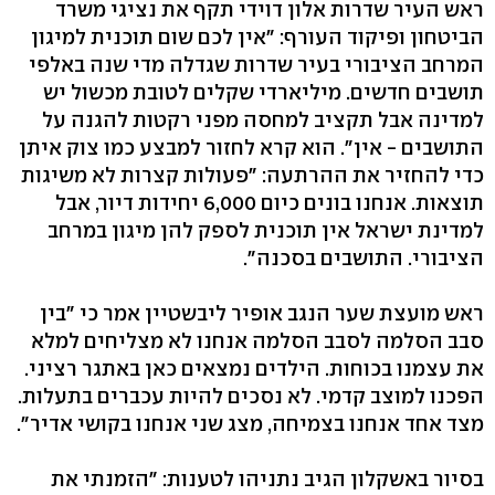
ראש העיר שדרות אלון דוידי תקף את נציגי משרד
הביטחון ופיקוד העורף: "אין לכם שום תוכנית למיגון
המרחב הציבורי בעיר שדרות שגדלה מדי שנה באלפי
תושבים חדשים. מיליארדי שקלים לטובת מכשול יש
למדינה אבל תקציב למחסה מפני רקטות להגנה על
התושבים - אין". הוא קרא לחזור למבצע כמו צוק איתן
כדי להחזיר את ההרתעה: "פעולות קצרות לא משיגות
תוצאות. אנחנו בונים כיום 6,000 יחידות דיור, אבל
למדינת ישראל אין תוכנית לספק להן מיגון במרחב
הציבורי. התושבים בסכנה".
ראש מועצת שער הנגב אופיר ליבשטיין אמר כי "בין
סבב הסלמה לסבב הסלמה אנחנו לא מצליחים למלא
את עצמנו בכוחות. הילדים נמצאים כאן באתגר רציני.
הפכנו למוצב קדמי. לא נסכים להיות עכברים בתעלות.
מצד אחד אנחנו בצמיחה, מצג שני אנחנו בקושי אדיר".
בסיור באשקלון הגיב נתניהו לטענות: "הזמנתי את