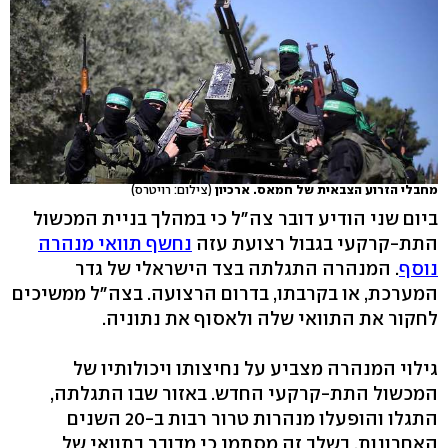
מחבלי הזרוע הצבאית של חמאס. ארכיון
(צילום: רויטרס)
ביום שני הודיע דובר צה"ל כי במהלך בניית המכשול
התת-קרקעי בגבול רצועת עזה
נחשף תוואי מנהרה
נוסף
. המנהרה התגלתה בצד הישראלי של גדר
המערכת, או בקרבתו, בדרום הרצועה. בצה"ל ממשיכים
לחקור את התוואי שלה ולאסוף את נתוניה.
גילוי המנהרה מצביע על נחיצותו ויכולותיו של
המכשול התת-קרקעי החדש. באזור שבו התגלתה,
התגלו והופעלו מנהרות טרור רבות ב-20 השנים
האחרונות. בשלב זה מסתמן כי מדובר בתוואי של