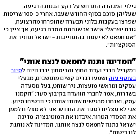
גילוי המנהרה התרחש על רקע הבנות הרגיעה,
שעליהן סוכם בסוף החודש שעבר. אחרי כ-100 שריפות
שפרצו בעקבות בלוני תבערה שהופרחו מהרצועה,
גורם ישראלי אישר אז שנחתם הסכם רגיעה, אך ציין כי
"אם חמאס לא יעמוד בהתחייבות - ישראל תחזיר את
הסנקציות".
"המדינה נתנה לחמאס לנצח אותי"
במקביל, חברי ועדת החוץ והביטחון ירדו היום ל
סיור
בעוטף עזה
ושמעו דברים קשים מתושבים, מבעלי
עסקים ומראשי מועצות. ניר שוחט, בעל מסעדה
בשדרות, אמר לחברי הוועדה בקיבוץ סעד: "הקמנו
עסק, ואנחנו מרגישים שהונו אותנו כי הבטיחו סיוע.
אני לא מצליח לסגור את החודש. אני לא מצליח לממן
את הפסדי הטרור. איבדנו את המוטיבציה. מדינת
ישראל נתנה לחמאס לנצח אותנו. המדינה לא נותנת
לנו ביטוח".