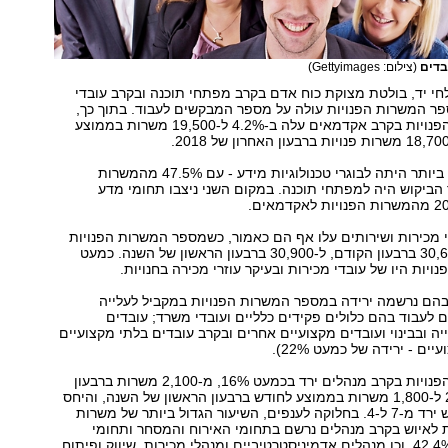
בדים
(צילום: Gettyimages)
י יד, בולטת מצוקת כוח אדם בקרב מפתחי תוכנה ובקרב עובדי
פר המשרות הפנויות עולה על מספר המבקשים לעבוד. בתוך כך,
מספר המשרות הפנויות בקרב אקדמאים עלה ב-4.2% ל-19,500 משרות בממוצע
הדרישה הגבוהה ביותר היתה לבוגרי טכנולוגיות מידע - עם 47.5% מהמשרות
 הביקוש היה למפתחי תוכנה. במקום השני ניצבו תחומי מדע
 מכירות ושירותים עלו אף הם כאמור, כשמספר המשרות הפנויות
עלה ב-1% מ-30,600 ברבעון הקודם, ל-30,900 ברבעון הראשון של השנה. כמעט
בהם נרשמה ירידה במספר המשרות הפנויות במקביל לעלייה
עבוד בהם כלולים פקידים כלליים ועובדי משרד; עובדים
ה ובבינוי ועובדים מקצועיים אחרים ובקרב עובדים בלתי מקצועיים
ים - ירידה של כמעט 22%).
מספר המשרות הפנויות בקרב מנהלים ירד בכמעט 16%, מ-2,100 משרות ברבעון
האחרון של 2018 ל-1,800 משרות בממוצע לחודש ברבעון הראשון של השנה, והיחס
בין ההיצע לביקוש ירד מ-7 ל-4. בחלוקה לענפים, השיעור הגדול ביותר של משרות
 לאיוש בקרב מנהלים נרשם בתחומי האירוח והמסחר ותחומי
שירות אחרים - 42.4%, וכן מנהלים אדמיניסטרטיביים ומנהלי מכירות, שיווק ופיתוח