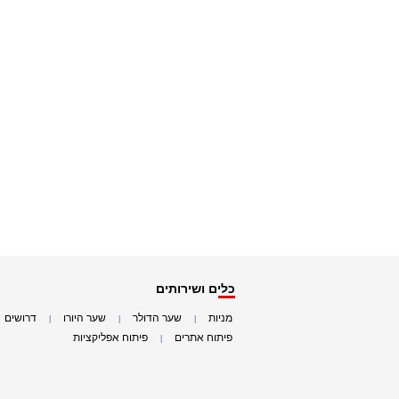
כלים ושירותים
מניות
שער הדולר
שער היורו
דרושים
|
|
|
|
פיתוח אתרים
פיתוח אפליקציות
|
|