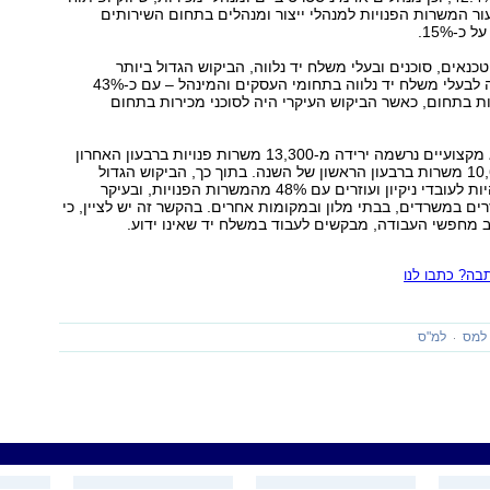
40.1%. שיעור המשרות הפנויות למנהלי ייצור ומנהלים בתחום השירותים
כ-15%.
כנאים, סוכנים ובעלי משלח יד נלווה, הביקוש הגדול ביותר
לעובדים היה היה לבעלי משלח יד נלווה בתחומי העסקים והמינהל – עם כ-43%
 בתחום, כאשר הביקוש העיקרי היה לסוכני מכירות בתחום
בקרב עובדים לא מקצועיים נרשמה ירידה מ-13,300 משרות פנויות ברבעון האחרון
של 2018, ל-10,600 משרות ברבעון הראשון של השנה. בתוך כך, הביקוש הגדול
ביותר ממשיך להיות לעובדי ניקיון ועוזרים עם 48% מהמשרות הפנויות, ובעיקר
וזרים במשרדים, בבתי מלון ובמקומות אחרים. בהקשר זה יש לציין, כי
ה? כתבו לנו
למס
למ"ס