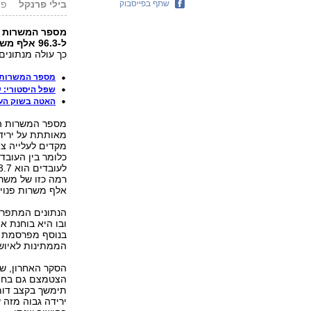
שתף בפייסבוק
בילי פרנקל
פורסם
ל-96.3 אלף משרות, לעומת 101.9 אלף משרות ברבעון הרביעי של שנת 2018.
כך עולה מנתוני
מספר המשרות הפנויות
שפל היסטורי: שי
האטה בשוק העבודה
מספר המשרות הפ
מאותתת על ירידה
מקדים לעלייה צפ
כלומר בין העוב
אלף משרות פנוי
הנתונים המתפרס
ובו היא בוחנת 
בנוסף מפרסמת ה
הממתינות לאיוש
הסקר האחרון, ש