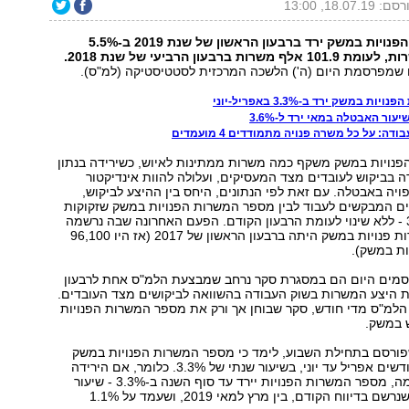
: 18.07.19, 13:00
מספר המשרות הפנויות במשק ירד ברבעון הראשון של שנת 2019 ב-5.5%
ם שמפרסמת היום (ה') הלשכה המרכזית לסטטיסטיקה (למ"ס).
 במשק ירד ב-3.3% באפריל-יוני
עור האבטלה במאי ירד ל-3.6%
: על כל משרה פנויה מתמודדים 4 מועמדים
נויות במשק משקף כמה משרות ממתינות לאיוש, כשירידה בנתון
 בביקוש לעובדים מצד המעסיקים, ועלולה להוות אינדיקטור
ויה באבטלה. עם זאת לפי הנתונים, היחס בין ההיצע לביקוש,
דים המבקשים לעבוד לבין מספר המשרות הפנויות במשק שזקוקות
לעובדים הוא 3.7 - ללא שינוי לעומת הרבעון הקודם. הפעם האחרונה שבה נרשמה
רמה כזו של משרות פנויות במשק היתה ברבעון הראשון של 2017 (אז היו 96,100
ות במשק).
מים היום הם במסגרת סקר נרחב שמבצעת הלמ"ס אחת לרבעון
את היצע המשרות בשוק העבודה בהשוואה לביקושים מצד העובדים.
למ"ס מדי חודש, סקר שבוחן אך ורק את מספר המשרות הפנויות
 במשק.
פורסם בתחילת השבוע, לימד כי מספר המשרות הפנויות במשק
הצטמצם גם בחודשים אפריל עד יוני, בשיעור שנתי של 3.3%. כלומר, אם הירידה
תימשך בקצב דומה, מספר המשרות הפנויות יירד עד סוף השנה ב-3.3% - שיעור
ירידה גבוה מזה שנרשם בדיווח הקודם, בין מרץ למאי 2019, ושעמד על 1.1%