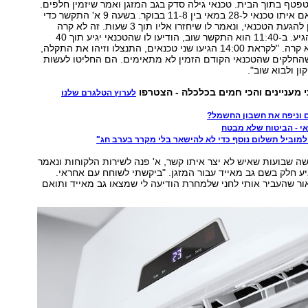
פטף בתוך הבית. טכנאי גילה סדק בגב המזגן ואמר שיזמין חלפים.
כעבור יומיים תואם איתו טכנאי ל-28 במאי בין 11-8 בבוקר. בשעה 9 א' התקשר כדי
לקבל הערכת זמן להגעת הטכנאי, ונאמר לו שיחזרו אליו תוך 3 שעות. זה לא קרה
והטכנאי גם לא הגיע. ב-11:40 הוא התקשר שוב, הודיעו לו שהטכנאי יגיע תוך 40
דקות, וזה שוב לא קרה. "לקראת 14:00 הגיעו שני טכנאים, התנצלו וזיהו את התקלה,
החלקים שהטכנאי הקודם הזמין לא מתאימים. הם החליטו לעשות
ון ולבוא שוב".
י מעניינים והכי חמים בכלכלה - הצטרפו
לערוץ הטלגרם שלנו
ם וניפח את חשבון החשמל?
אי - הביטוח שלא מבטח
למוביל תשלום נוסף כדי לא להישאר בלי מקרר בערב חג"
 שבועות שאיש לא יצר איתו קשר, א' פנה לשירות הלקוחות ונאמר
 ביוני יגיע חלק בשם גב מאייד עבור המזגן. "ביקשתי לשוחח עם אחראי.
ור שהעביר אותי לחני שלמחרת הודיעה לי שמצאו גב מאייד ותואם