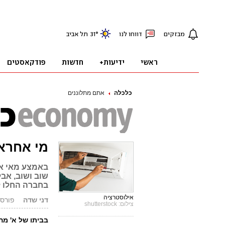
כלכלה
אתם מתלוננים
מי אחרא
באמצע מאי אח
שוב ושוב, אבל
בחברה החלו לט
אילוסטרציה
דני שדה
פורסם: 0.07.19
צילום: shutterstock
בביתו של א' מהצפון 7 מזגנים 