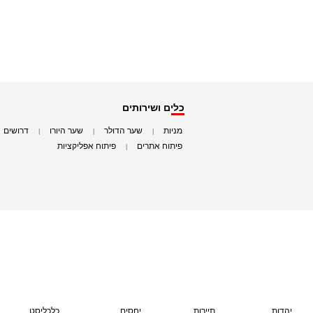
כלים ושירותים
מניות
שער הדולר
שער היורו
דרושים
|
|
|
|
פיתוח אתרים
פיתוח אפליקציות
|
|
יהדות
תיירות
יחסים
כלכליסט