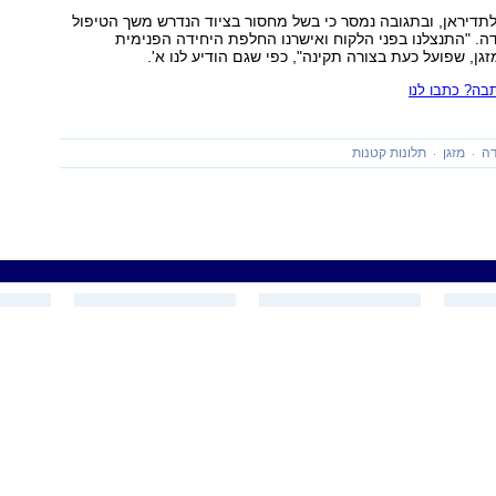
תדיראן, ובתגובה נמסר כי בשל מחסור בציוד הנדרש משך הטיפול
ה. "התנצלנו בפני הלקוח ואישרנו החלפת היחידה הפנימית
גן, שפועל כעת בצורה תקינה", כפי שגם הודיע לנו א'.
ה? כתבו לנו
ה
מזגן
תלונות קטנות