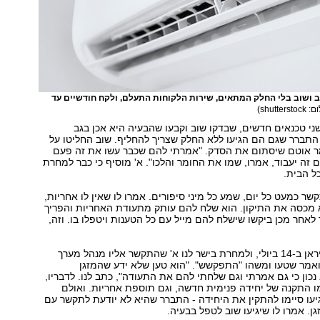
ב ושוב בלי החלק המתאים, שירות הלקוחות התעלם, ולקח חודשיים עד
shutterst)
 שני טכנאים חדשים, שבדקו שוב וקבעו שהבעיה היא אכן בגב
התברר שגם הם הגיעו ללא החלק שצריך להחליף. שוב החליטו על
ומר אוטם שיסתום את הסדק. "אמרתי להם שכבר עשו את זה פעם
ם זה יעבוד, אמרו, שמו את החומר והלכו". א' מוסיף כי כבר למחרת
ל הבית.
שר כמעט כל יום, שמע כל מיני סיפורים. אמרו לו שאין לו אחריות,
 מכסה את התיקון. הוא שלח להם עותק מתעודת האחריות והפריך
לאחר מכן ביקשו שישלח להם מייל עם כל הטענות ויטפלו בו. וזה,
המדור פנה לתדיראן ב-14 ביולי, ולמחרת בישר לנו א' שהתקשר אליו מנהל מערך
ואמר שטעו ומשהו "התפקשש". "הוא טען שלא ידע שהמזגן
 נכון כי גם אמרתי וגם שלחתי להם את התעודה", כתב לנו. לדבריו,
 התקנה של יחידה פנימית חדשה, וגם תוספת אחריות. ואולם
עו סיימו להתקין את היחידה - התברר שהיא לא יודעת לתקשר עם
. אמרו לו שיגיעו שוב לטפל בבעיה.