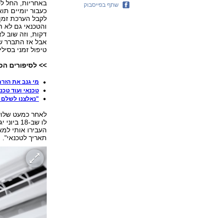
באחריות, החל לט
שתף בפייסבוק
אבל אז התברר ש
טיפול זמני בסיליק
>> לסיפורים הכ
מי גנב את הזר
טכנאי ועוד טכנ
"נאלצנו לשלם 
לאחר כמעט שלושה
לו שב-18
העבירו אותי למא
תאריך לטכנאי".