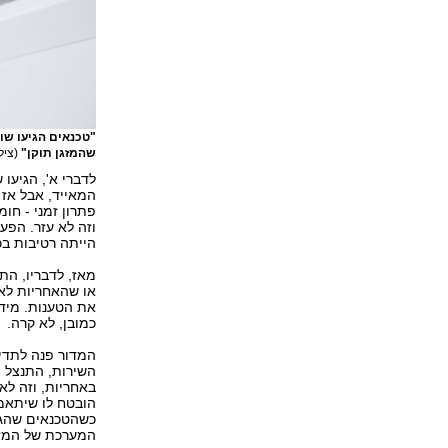
"טכנאים הגיעו שו
שהמזגן תוקן"
(צילום: ock
לדברי א', הגיעו
המאייד, אבל אז 
פתרון זמני - ח
וזה לא עזר. הפע
הייתה רטיבות בכ
מאז, לדבריו, התק
או שהאחריות לא
את הטענות. מיד 
כמובן, לא קרה.
השירות, התנצל 
באחריות, וזה לא
הובטח לו שיתאמו
כשהטכנאים שהגי
המערכת של המזגן