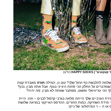
ים" | HAPPY SOCKS
(יח"צ)
שלמה להלבשת כף הרגל שלך? טוב נו, המילה
תורה
מאבדת קצת
דברים על החלק הכי פחות היגייני בגוף, אבל אתה מבין, נכון?
 הכי טריוויאלי ופשוט, מסתבר שאתה לא מבין. מה יהיה?
ירת הגרביים שלך הייתה מלאה בגרבי קרסול לבנים – וזהו. היית
י מידת השחיקה, כמות החורים, ההדפס האייקוני במראה שלושת
או ה – וי המיתולוגי של נייקי.