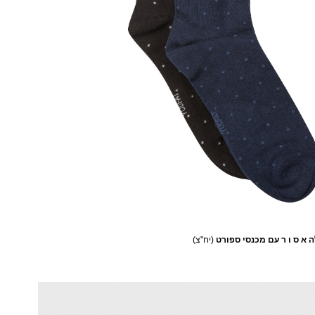
 א ס ו ר עם מכנסי ספורט
(יח"צ)