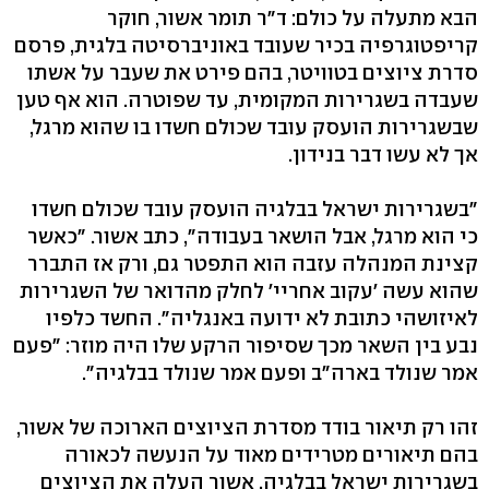
הבא מתעלה על כולם: ד"ר תומר אשור, חוקר
קריפטוגרפיה בכיר שעובד באוניברסיטה בלגית, פרסם
סדרת ציוצים בטוויטר, בהם פירט את שעבר על אשתו
שעבדה בשגרירות המקומית, עד שפוטרה. הוא אף טען
שבשגרירות הועסק עובד שכולם חשדו בו שהוא מרגל,
אך לא עשו דבר בנידון.
"בשגרירות ישראל בבלגיה הועסק עובד שכולם חשדו
כי הוא מרגל, אבל הושאר בעבודה", כתב אשור. "כאשר
קצינת המנהלה עזבה הוא התפטר גם, ורק אז התברר
שהוא עשה 'עקוב אחריי' לחלק מהדואר של השגרירות
לאיזושהי כתובת לא ידועה באנגליה". החשד כלפיו
נבע בין השאר מכך שסיפור הרקע שלו היה מוזר: "פעם
אמר שנולד בארה"ב ופעם אמר שנולד בבלגיה".
זהו רק תיאור בודד מסדרת הציוצים הארוכה של אשור,
בהם תיאורים מטרידים מאוד על הנעשה לכאורה
בשגרירות ישראל בבלגיה. אשור העלה את הציוצים