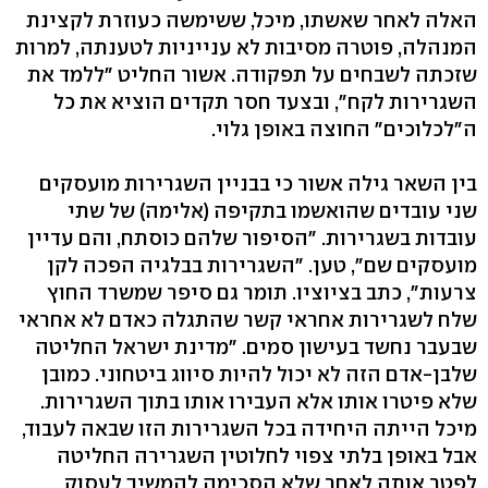
האלה לאחר שאשתו, מיכל, ששימשה כעוזרת לקצינת
המנהלה, פוטרה מסיבות לא ענייניות לטענתה, למרות
שזכתה לשבחים על תפקודה. אשור החליט "ללמד את
השגרירות לקח", ובצעד חסר תקדים הוציא את כל
ה"לכלוכים" החוצה באופן גלוי.
בין השאר גילה אשור כי בבניין השגרירות מועסקים
שני עובדים שהואשמו בתקיפה (אלימה) של שתי
עובדות בשגרירות. "הסיפור שלהם כוסתח, והם עדיין
מועסקים שם", טען. "השגרירות בבלגיה הפכה לקן
צרעות", כתב בציוציו. תומר גם סיפר שמשרד החוץ
שלח לשגרירות אחראי קשר שהתגלה כאדם לא אחראי
שבעבר נחשד בעישון סמים. "מדינת ישראל החליטה
שלבן-אדם הזה לא יכול להיות סיווג ביטחוני. כמובן
שלא פיטרו אותו אלא העבירו אותו בתוך השגרירות.
מיכל הייתה היחידה בכל השגרירות הזו שבאה לעבוד,
אבל באופן בלתי צפוי לחלוטין השגרירה החליטה
לפטר אותה לאחר שלא הסכימה להמשיך לעסוק