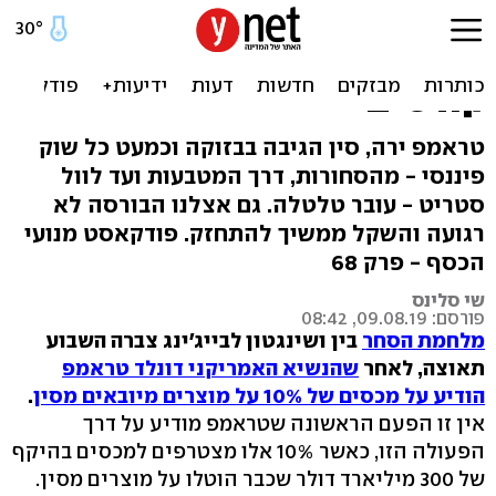
אוגוסט הלוהט: מדוע נדמה
לכם שעוד רגע השווקים
קורסים
טראמפ ירה, סין הגיבה בבזוקה וכמעט כל שוק
פיננסי - מהסחורות, דרך המטבעות ועד לוול
סטריט - עובר טלטלה. גם אצלנו הבורסה לא
רגועה והשקל ממשיך להתחזק. פודקאסט מנועי
הכסף - פרק 68
שי סלינס
פורסם: 09.08.19, 08:42
מלחמת הסחר
בין ושינגטון לבייג'ינג צברה השבוע
תאוצה, לאחר
שהנשיא האמריקני דונלד טראמפ
הודיע על מכסים של 10% על מוצרים מיובאים מסין
.
אין זו הפעם הראשונה שטראמפ מודיע על דרך
הפעולה הזו, כאשר 10% אלו מצטרפים למכסים בהיקף
של 300 מיליארד דולר שכבר הוטלו על מוצרים מסין.