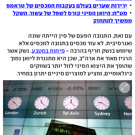
ירידות שערים בעולם בעקבות המכסים של טראמפ
מט"ח: היואן הסיני קורס לשפל של עשור, השקל
ממשיך להתחזק
עם זאת, התגובה הפעם של סין הייתה שונה
ואגרסיבית. לא עוד מכסים בתגובה למכסים אלא
שימוש בנשק חריף בהרבה -
פיחות במטבע
. נשק אשר
הרגיז מאוד את ארה"ב, שכן היא מתנגדת ליואן נמוך
שהופך את היצוא הסיני לזול יותר בשווקים
בינלאומיים, ומציע למוצרים סיניים יתרון במחיר.