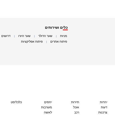
כלים ושירותים
מניות
שער הדולר
שער היורו
דרושים
|
|
|
|
פיתוח אתרים
פיתוח אפליקציות
|
|
יהדות
תיירות
יחסים
כלכליסט
דעות
אוכל
מעורבות
צרכנות
רכב
לאשה