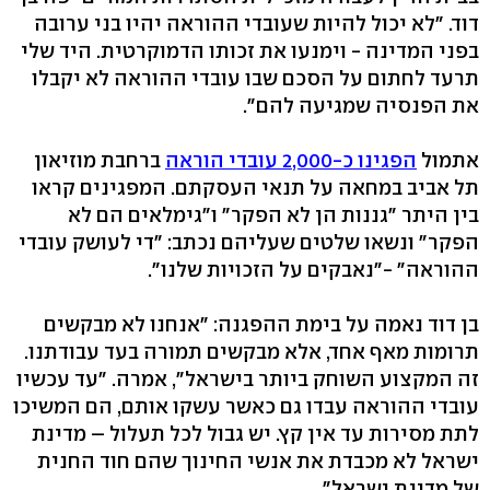
דוד. "לא יכול להיות שעובדי ההוראה יהיו בני ערובה
בפני המדינה - וימנעו את זכותו הדמוקרטית. היד שלי
תרעד לחתום על הסכם שבו עובדי ההוראה לא יקבלו
את הפנסיה שמגיעה להם".
אתמול
הפגינו כ-2,000 עובדי הוראה
ברחבת מוזיאון
תל אביב במחאה על תנאי העסקתם. המפגינים קראו
בין היתר "גננות הן לא הפקר" ו"גימלאים הם לא
הפקר" ונשאו שלטים שעליהם נכתב: "די לעושק עובדי
ההוראה" -"נאבקים על הזכויות שלנו".
בן דוד נאמה על בימת ההפגנה: "אנחנו לא מבקשים
תרומות מאף אחד, אלא מבקשים תמורה בעד עבודתנו.
זה המקצוע השוחק ביותר בישראל", אמרה. "עד עכשיו
עובדי ההוראה עבדו גם כאשר עשקו אותם, הם המשיכו
לתת מסירות עד אין קץ. יש גבול לכל תעלול – מדינת
ישראל לא מכבדת את אנשי החינוך שהם חוד החנית
של מדינת ישראל".