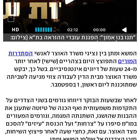
HD
02:12
00:00
"תנו בנו אמון": הפגנת עובדי ההוראה בת"א (צילום:
שחר גולדשטיין)
המשא ומתן בין נציגי משרד האוצר לאנשי
הסתדרות
המורים
התפוצץ היום בצהריים (שישי) לאחר יותר
מ-24 שעות של דיונים אינטנסיביים. בשל כך, יבקש
משרד האוצר מבית הדין לעבודה צווי מניעה לשביתה
שמתוכננת ליום ראשון, 1 בספטמבר.
לאחר שבשעות הבוקר דיווחו גורמים בשני הצדדים על
התקדמות משמעותית ואף הכנה של טיוטה שתעגן את
ההבנות שהושגו, השתנתה המגמה, וגורמים המעורים
במו"מ סיפרו על "צרחות" ועל הכנסת "עיזים" להסכם
מצד האוצר. עם זאת, כחצי שעה לאחר פיצוץ השיחות,
חזרו הצדדים אל שולחן המשא ומתן.