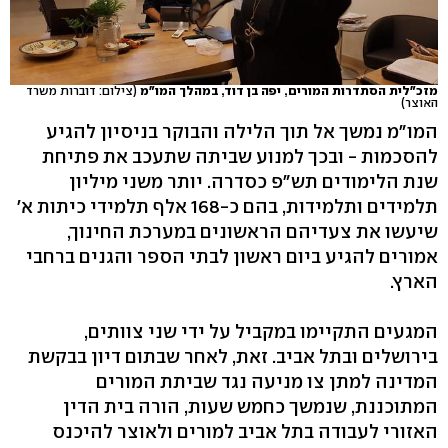
מזכ"לית הסתדרות המורים, יפה בן דוד, במהלך המו"מ
(צילום: דוברות משרד
האוצר)
המו"מ נמשך אל תוך הלילה והבוקר בניסיון להגיע
להסכמות - ובכך למנוע שביתה שתעכב את פתיחת
שנת הלימודים תש"פ כסדרה. יותר משני מיליון
תלמידים ותלמידות, בהם כ-168 אלף תלמידי כיתות א'
שיעשו את צעדיהם הראשונים במערכת החינוך,
אמורים להגיע ביום ראשון לבתי הספר והגנים ברחבי
הארץ.
המגעים התקיימו במקביל על ידי שני צוותים,
בירושלים ובתל אביב. זאת, לאחר שבתום דיון בבקשת
המדינה למתן צו מניעה נגד שביתת המורים
המתוכננת, שנמשך כחמש שעות, הורה בית הדין
האזורי לעבודה בתל אביב למורים ולאוצר להיכנס