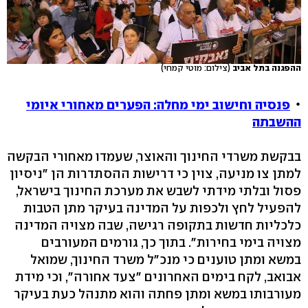
ההפגנה בתל אביב
(צילום: מוטי קמחי)
פנסיה וחישוב ימי מחלה: הפערים מאחורי איומי
ההשבתה
בבקשת משרדי החינוך והאוצר, שעמדו מאחורי הבקשה
למתן צו מניעה, צוין כי דרישות ההסתדרות הן "ניסיון
פסול ובלתי מידתי לשבש את מערכת החינוך בישראל,
להפעיל לחץ ולכפות על המדינה בעיקר מתן הטבות
כלכליות חדשות בתקופה רגישה, שבה מצויה המדינה
מצויה בימי בחירות". בתוך כך, גורמים המעורבים
במשא ומתן טוענים כי מנכ"ל משרד החינוך, שמואל
אבואב, לקח בימים האחרונים "צעד אחורה", וכי מידת
מעורבותו במשא ומתן פחתה והוא מתנהל כעת בעיקר