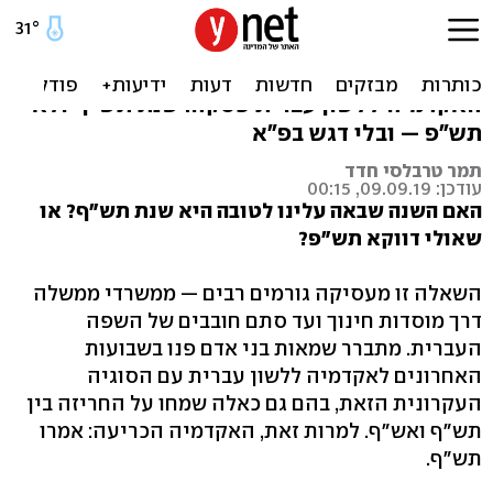
סופית: שנת תש"ף
אחרי שקיבלה מאות פניות בשבועות האחרונים,
האקדמיה ללשון עברית פסקה: שנת תש"ף ולא
תש"פ — ובלי דגש בפ"א
תמר טרבלסי חדד
עודכן: 09.09.19, 00:15
האם השנה שבאה עלינו לטובה היא שנת תש"ף? או
שאולי דווקא תש"פ?
השאלה זו מעסיקה גורמים רבים — ממשרדי ממשלה
דרך מוסדות חינוך ועד סתם חובבים של השפה
העברית. מתברר שמאות בני אדם פנו בשבועות
האחרונים לאקדמיה ללשון עברית עם הסוגיה
העקרונית הזאת, בהם גם כאלה שמחו על החריזה בין
תש"ף ואש"ף. למרות זאת, האקדמיה הכריעה: אמרו
תש"ף.